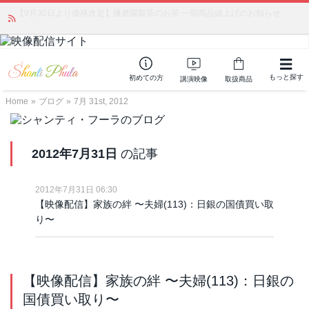
【9月30日より価格改定】播磨園製茶のお茶 一部商品値上げのお知らせ
かつて愛されていた人気商品が復活！夏場に活躍するジェルクリーム「アク
アサーキュレーション」💖🏖️ 8月末までの購入でポイント還元も✨
NEW!
もっと探す
初めての方
講演映像
取扱商品
Home
»
ブログ
»
7月 31st, 2012
2012年7月31日
の記事
2012年7月31日 06:30
【映像配信】家族の絆 〜夫婦(113)：日銀の国債買い取
り〜
【映像配信】家族の絆 〜夫婦(113)：日銀の
国債買い取り〜