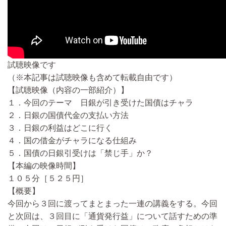
試聴映像です
（※本記事は試聴映像も含めて転載自由です）
【試聴映像（内容の一部紹介）】
１．今回のテーマ 日銀が引き受けた国債はチャラ
２．日銀の国債代金の支払い方法
３．日銀の利益はどこに行く
４．国の借金がチャラになる仕組み
５．国債の日銀引受けは「禁じ手」か？
【本編の映像時間】
１０５分［５２５円］
【概要】
今回から３回に渡ってまとまった一連の講義をする。今回
と次回は、３回目に「通貨発行益」について話すための準