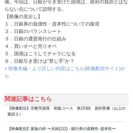
備。今回は、日銀が引き受けた国債は、政府の負担とはな
らない点について説明する。
【映像の見出し】
１．日銀券の負債性・資本性についての復習
２．日銀のバランスシート
３．日銀の通貨発行の仕組み
４．買いオペと売りオペ
５．国債はこうしてチャラになる
６．日銀引き受けは"禁じ手"か？
» 映像本編・より詳しい内容はこちら(映像配信サイト)か
ら
関連記事はこちら
【映像配信】宗教学講座 初級コース 第153回 新約聖書（山上の
垂訓２）
【映像配信】家族の絆 〜夫婦(112)：銀行券の債務性･資本性〜