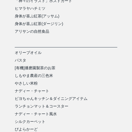
「神々のイラスト」ポストカード
ヒマラヤハチミツ
身体が喜ぶ紅茶(アッサム)
身体が喜ぶ紅茶(ダージリン)
アリサンの自然食品
オリーブオイル
パスタ
[有機]播磨園製茶のお茶
しもやま農産の三色米
やさしい米粉
ナディー・チャート
ピヨちゃんキッチン＆ダイニングアイテム
ランチョンマット＆コースター
ナディー・チャート風水
シルクカーペット
ぴよらかーど