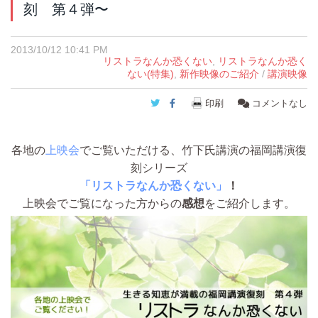
刻 第４弾〜
2013/10/12 10:41 PM
リストラなんか恐くない
,
リストラなんか恐く
ない(特集)
,
新作映像のご紹介
/
講演映像
Twitter
Facebook
印刷
コメントなし
各地の
上映会
でご覧いただける、竹下氏講演の福岡講演復
刻シリーズ
「リストラなんか恐くない」
！
上映会でご覧になった方からの
感想
をご紹介します。