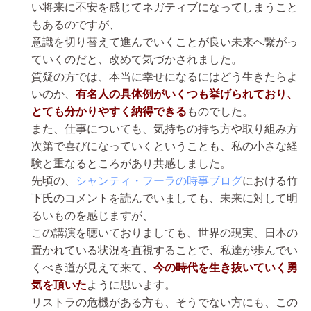
い将来に不安を感じてネガティブになってしまうこと
もあるのですが、
意識を切り替えて進んでいくことが良い未来へ繋がっ
ていくのだと、改めて気づかされました。
質疑の方では、本当に幸せになるにはどう生きたらよ
いのか、
有名人の具体例がいくつも挙げられており、
とても分かりやすく納得できる
ものでした。
また、仕事についても、気持ちの持ち方や取り組み方
次第で喜びになっていくということも、私の小さな経
験と重なるところがあり共感しました。
先頃の、
シャンティ・フーラの時事ブログ
における竹
下氏のコメントを読んでいましても、未来に対して明
るいものを感じますが、
この講演を聴いておりましても、世界の現実、日本の
置かれている状況を直視することで、私達が歩んでい
くべき道が見えて来て、
今の時代を生き抜いていく勇
気
を頂いた
ように思います。
リストラの危機がある方も、そうでない方にも、この