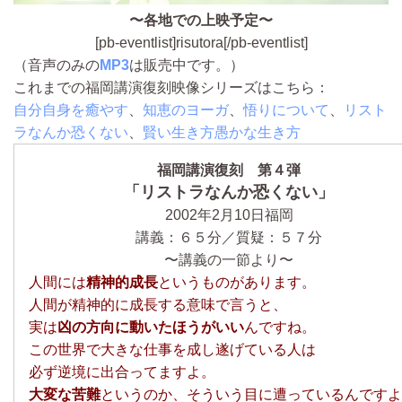
〜各地での上映予定〜
[pb-eventlist]risutora[/pb-eventlist]
（音声のみの
MP3
は販売中です。）
これまでの福岡講演復刻映像シリーズはこちら：
自分自身を癒やす
、
知恵のヨーガ
、
悟りについて
、
リスト
ラなんか恐くない
、
賢い生き方愚かな生き方
福岡講演復刻 第４弾
「リストラなんか恐くない」
2002年2月10日福岡
講義：６５分／質疑：５７分
〜講義の一節より〜
人間には
精神的成長
というものがあります。
人間が精神的に成長する意味で言うと、
実は
凶の方向に動いたほうがいい
んですね。
この世界で大きな仕事を成し遂げている人は
必ず逆境に出合ってますよ。
大変な苦難
というのか、そういう目に遭っているんですよ