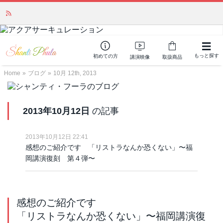
かつて愛されていた人気商品が復活！夏場に活躍するジェルクリーム「アク
アサーキュレーション」💖🏖️ 8月末までの購入でポイント還元も✨
もっと探す
初めての方
講演映像
取扱商品
Home
»
ブログ
»
10月 12th, 2013
2013年10月12日
の記事
2013年10月12日 22:41
感想のご紹介です 「リストラなんか恐くない」〜福
岡講演復刻 第４弾〜
感想のご紹介です
「リストラなんか恐くない」〜福岡講演復