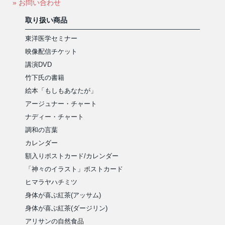
» お問い合わせ
取り扱い商品
東洋医学セミナー
映像配信チケット
講演DVD
竹下氏の書籍
絵本「もしもあなたが」
アージュナー・チャート
ナディー・チャート
調和の言葉
カレンダー
額入りポストカード/カレンダー
「神々のイラスト」ポストカード
ヒマラヤハチミツ
身体が喜ぶ紅茶(アッサム)
身体が喜ぶ紅茶(ダージリン)
アリサンの自然食品