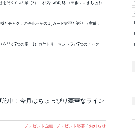
せ 幸せを開く7つの扉（2） 邪気への対処 （主催：いましあわ
戒・勧戒とチャクラの浄化～その１)カード実習と講話 （主催：
せ 幸せを開く7つの扉（1）ガヤトリーマントラと7つのチャク
実施中！今月はちょっぴり豪華なライン
プレゼント企画
,
プレゼント応募
/
お知らせ