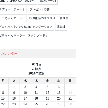
CBD - ALPHA-CAT(2026〜)
日誌(パータ)
ナディー・チャート
プレゼント応募
ピヨちゃんマーラー
映像配信のオススメ
新商品
ピヨちゃんTシャツ&amp;アンダーウェア
電磁波
ピヨちゃんマーラー「スタンダード」
カレンダー
翌月 »
« 前月
2014年12月
月
火
水
木
金
土
日
1
2
3
4
5
6
7
8
9
10
11
12
13
14
15
16
17
18
19
20
21
22
23
24
25
26
27
28