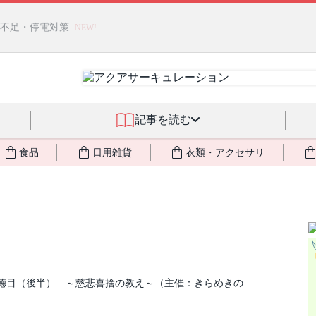
燃料不足・停電対策
NEW!
記事を読む
食品
日用雑貨
衣類・アクセサリ
幸福と徳目（後半） ～慈悲喜捨の教え～（主催：きらめきの