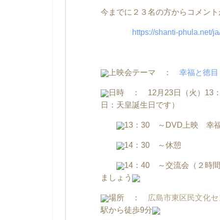
今までに２３名の方からコメント
https://shanti-phula.net/
上映会テーマ ：
幸福と徳目
日時 ： 12月23日（火）1
日：天皇誕生日で
13：30 ～DVD上映 
14：30 ～休憩
14：40 ～交流会（２
ましょう
場所 ：
広島市東区民文化セ
駅から徒歩9分