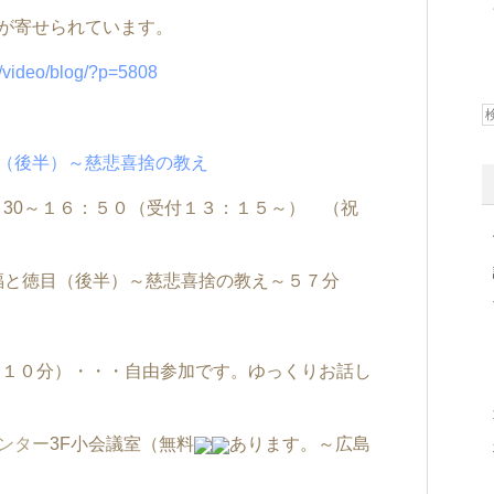
が寄せられています。
ja/video/blog/?p=5808
（後半）～慈悲喜捨の教え
3：30～１６：５０（受付１３：１５～） （祝
す）
幸福と徳目（後半）～慈悲喜捨の教え～５７分
時間１０分）・・・自由参加です。ゆっくりお話し
ンター
3F小会議室（無料
あります。～広島