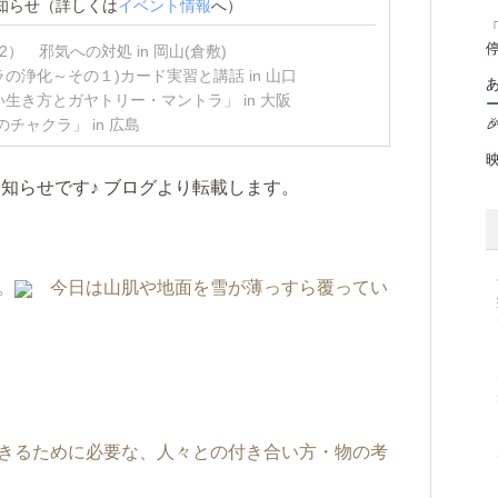
知らせ（詳しくは
イベント情報
へ）
「
） 邪気への対処 in 岡山(倉敷)
浄化～その１)カード実習と講話 in 山口
生き方とガヤトリー・マントラ」 in 大阪
チャクラ」 in 広島

お知らせです♪ ブログより転載します。
。
今日は山肌や地面を雪が薄っすら覆ってい
きるために必要な、人々との付き合い方・物の考