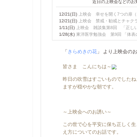
近日の上映会などのお
12/21(日)
上映会 幸せを開く7つの扉（2
12/21(日)
上映会 禁戒・勧戒とチャクラの
1/11(日)
上映会 雑談集第8回 「正しい
1/28(水)
東洋医学勉強会 第9回 「体表の
「
きらめきの花
」 より上映会の
皆さま こんにちは～
昨日の吹雪はすごいものでしたね
ますが穏やかな朝です。
～上映会へのお誘い～
この世で心を平安に保ち正しく生
え方についてのお話です。