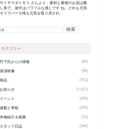
サトヤマダトモコ
さんより：
最初と最後のお花は癒
し系で、途中はパワフルな感じです ね。どれも元気
そうでパータ様も元気を取り戻され...
カテゴリー
(86)
竹下氏からの情報
(99)
講演映像
(751)
商品
(1,421)
お知らせ
(456)
イベント
(200)
連載と寄稿
(15)
本物紹介＆推薦
(384)
スタッフ日誌