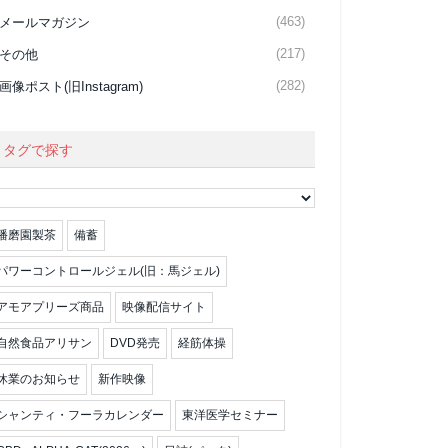
(463)
メールマガジン
(217)
その他
(282)
画像ポスト(旧Instagram)
タグで探す
播磨園製茶
備蓄
パワーコントロールジェル(旧：馬ジェル)
アモアプリーズ商品
映像配信サイト
自然食品アリサン
DVD発売
経筋体操
休業のお知らせ
新作映像
シャンティ・フーラカレンダー
東洋医学セミナー