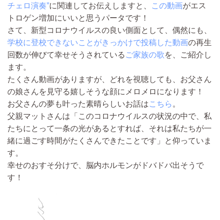
チェロ演奏”
に関連してお伝えしますと、
この動画
がエス
トロゲン増加にいいと思うパータです！
さて、新型コロナウイルスの良い側面として、偶然にも、
学校に登校できないことがきっかけで投稿した動画
の再生
回数が伸びて幸せそうされている
ご家族の歌
を、ご紹介し
ます。
たくさん動画がありますが、どれを視聴しても、お父さん
の娘さんを見守る嬉しそうな顔にメロメロになります！
お父さんの夢も叶った素晴らしいお話は
こちら
。
父親マットさんは「このコロナウイルスの状況の中で、私
たちにとって一条の光があるとすれば、それは私たちが一
緒に過ごす時間がたくさんできたことです」と仰っていま
す。
幸せのおすそ分けで、脳内ホルモンがドバドバ出そうで
す！