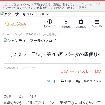
かつて愛されていた人気商品が復活！夏場に活躍するジェルクリーム「アク
アサーキュレーション」💖🏖️ 8月末までの購入でポイント還元も✨
もっと探す
初めての方
講演映像
取扱商品
Home
»
ブログ
»
第265回 パータの庭便り4
［スタッフ日誌］ 第265回 パータの庭便り4
2020/09/11 12:09 PM
日誌(パータ)
/
スタッフ日誌
Twitter
Facebook
印刷
3
件のコメント
皆様、こんにちは！
猛暑が続き、台風に振り回され、平穏でない日々が続いて