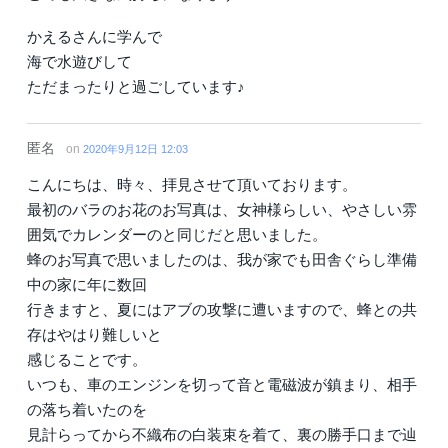
かえるさんに学んで
海で水遊びして
ただまったりと過ごしています♪
匿名
on
2020年9月12日 12:03
こんにちは、時々、拝見させて頂いております。
最初のバラのお花のお写真は、女神様らしい、やさしい雰
囲気でカレンダーのと同じだと思いました。
蜂のお写真で思いましたのは、我が家でも田舎ぐらし準備
中の家に年に数回
行きますと、夏にはアブの攻撃に遭いますので、蜂との共
存はやはり難しいと
感じることです。
いつも、車のエンジンを切って音と電磁波が鎮まり、相手
の落ち着いたのを
見計らってから不織布の白装束を着て、裏の勝手口まで辿