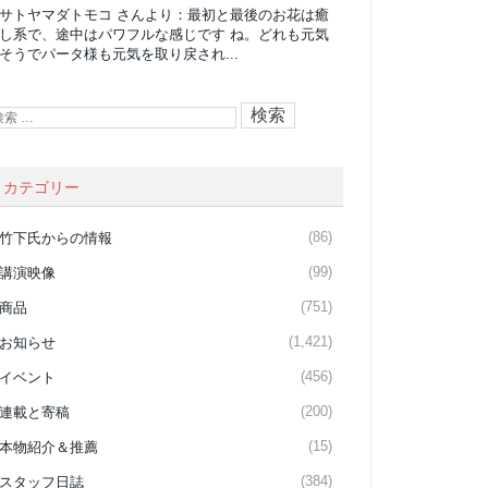
サトヤマダトモコ
さんより：
最初と最後のお花は癒
し系で、途中はパワフルな感じです ね。どれも元気
そうでパータ様も元気を取り戻され...
カテゴリー
(86)
竹下氏からの情報
(99)
講演映像
(751)
商品
(1,421)
お知らせ
(456)
イベント
(200)
連載と寄稿
(15)
本物紹介＆推薦
(384)
スタッフ日誌