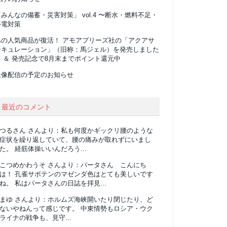
みんなの備蓄・災害対策」 vol.4 〜断水・燃料不足・
停電対策
あの人気商品が復活！ アモアプリーズ社の「アクアサ
ーキュレーション」（旧称：馬ジェル）を発売しました
 ＆ 発売記念で8月末までポイント還元中
映像配信の予定のお知らせ
最近のコメント
つるさん
さんより：
私も何度かギックリ腰のような
症状を繰り返していて、腰の痛みが取れずにいまし
た。 経筋体操いいんだろう...
こつめかわうそ
さんより：
パータさん こんにち
は！ 孔雀サボテンのマゼンダ色はとても美しいです
ね。 私はパータさんの日誌を拝見...
まゆ
さんより：
ホルムズ海峡開いたり閉じたり、ど
ないやねんって感じです。 中東情勢もロシア・ウク
ライナの戦争も、見守...