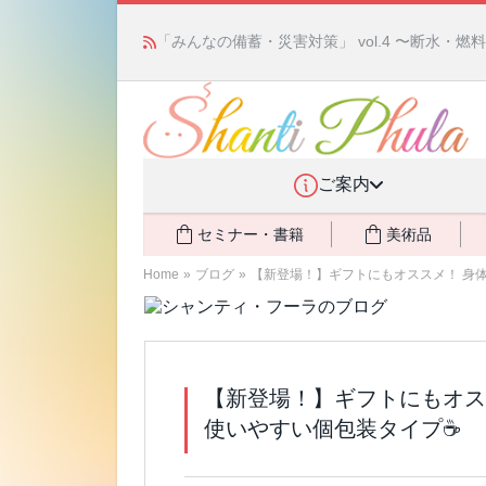
「みんなの備蓄・災害対策」 vol.4 〜断水・
ご案内
セミナー・書籍
美術品
Home
»
ブログ
»
【新登場！】ギフトにもオススメ！ 身体
【新登場！】ギフトにもオス
使いやすい個包装タイプ☕️