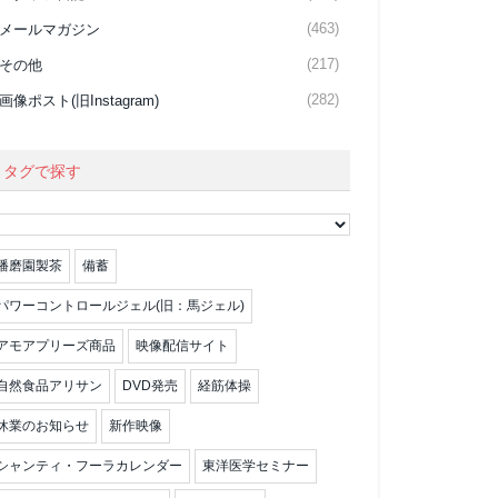
(463)
メールマガジン
(217)
その他
(282)
画像ポスト(旧Instagram)
タグで探す
播磨園製茶
備蓄
パワーコントロールジェル(旧：馬ジェル)
アモアプリーズ商品
映像配信サイト
自然食品アリサン
DVD発売
経筋体操
休業のお知らせ
新作映像
シャンティ・フーラカレンダー
東洋医学セミナー