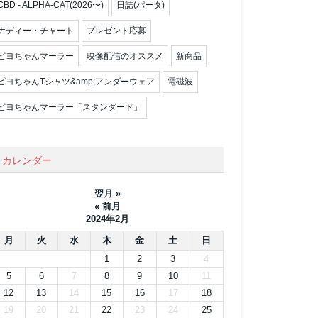
CBD - ALPHA-CAT(2026〜)
日誌(パータ)
ナディー・チャート
プレゼント応募
ピヨちゃんマーラー
映像配信のオススメ
新商品
ピヨちゃんTシャツ&amp;アンダーウェア
電磁波
ピヨちゃんマーラー「スタンダード」
カレンダー
翌月 »
« 前月
2024年2月
月
火
水
木
金
土
日
1
2
3
4
5
6
7
8
9
10
11
12
13
14
15
16
17
18
19
20
21
22
23
24
25