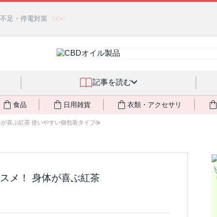
燃料不足・停電対策
NEW!
記事を読む
食品
日用雑貨
衣類・アクセサリ
が喜ぶ紅茶 使いやすい個包装タイプ☕️
スメ！ 身体が喜ぶ紅茶