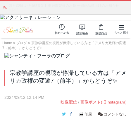
かつて愛されていた人気商品が復活！夏場に活躍するジェルクリーム「アク
アサーキュレーション」💖🏖️ 8月末までの購入でポイント還元も✨
もっと探す
初めての方
講演映像
取扱商品
Home
»
ブログ
»
宗教学講座の視聴が停滞している方は「アメリカ政権の変遷
7（前半）」からどうぞ✨
宗教学講座の視聴が停滞している方は「アメ
リカ政権の変遷7（前半）」からどうぞ✨
2024/09/12 12:14 PM
映像配信
/
画像ポスト(旧Instagram)
Twitter
Facebook
印刷
コメントなし