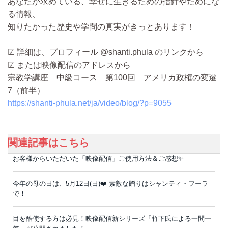
あなたが求めている、幸せに生きるための指針やためにな
る情報、
知りたかった歴史や学問の真実がきっとあります！
☑ 詳細は、プロフィール @shanti.phula のリンクから
☑ または映像配信のアドレスから
宗教学講座 中級コース 第100回 アメリカ政権の変遷
7（前半）
https://shanti-phula.net/ja/video/blog/?p=9055
関連記事はこちら
お客様からいただいた「映像配信」ご使用方法＆ご感想✨
今年の母の日は、5月12日(日)❤️ 素敵な贈りはシャンティ・フーラ
で！
目を酷使する方は必見！映像配信新シリーズ「竹下氏による一問一