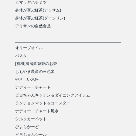
ヒマラヤハチミツ
身体が喜ぶ紅茶(アッサム)
身体が喜ぶ紅茶(ダージリン)
アリサンの自然食品
オリーブオイル
パスタ
[有機]播磨園製茶のお茶
しもやま農産の三色米
やさしい米粉
ナディー・チャート
ピヨちゃんキッチン＆ダイニングアイテム
ランチョンマット＆コースター
ナディー・チャート風水
シルクカーペット
ぴよらかーど
ピヨちゃんシール