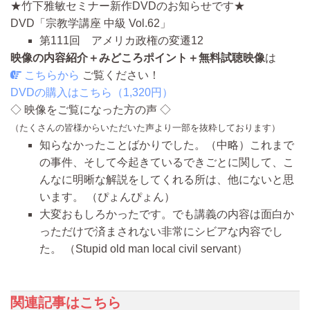
★竹下雅敏セミナー新作DVDのお知らせです★
DVD「
宗教学講座 中級 Vol.62
」
第111回 アメリカ政権の変遷12
映像の内容紹介＋みどころポイント＋無料試聴映像
は
こちらから
ご覧ください！
DVDの購入はこちら（1,320円）
◇ 映像をご覧になった方の声 ◇
（たくさんの皆様からいただいた声より一部を抜粋しております）
知らなかったことばかりでした。（中略）これまで
の事件、そして今起きているできごとに関して、こ
んなに明晰な解説をしてくれる所は、他にないと思
います。
（ぴょんぴょん）
大変おもしろかったです。でも講義の内容は面白か
っただけで済まされない非常にシビアな内容でし
た。
（Stupid old man local civil servant）
関連記事はこちら