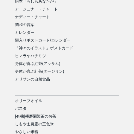
絵本「もしもあなたが」
アージュナー・チャート
ナディー・チャート
調和の言葉
カレンダー
額入りポストカード/カレンダー
「神々のイラスト」ポストカード
ヒマラヤハチミツ
身体が喜ぶ紅茶(アッサム)
身体が喜ぶ紅茶(ダージリン)
アリサンの自然食品
オリーブオイル
パスタ
[有機]播磨園製茶のお茶
しもやま農産の三色米
やさしい米粉