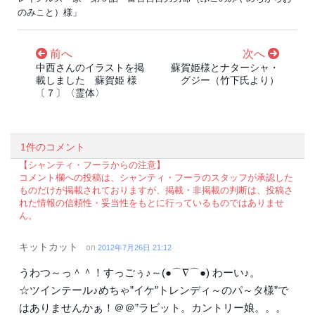
のみこと）様」
前へ
次へ
中西さんのイラストを掲
蘇賀姫様とナターシャ・
載しました 蘇賀姫 様
グジー（竹下氏より）
〔７〕〈霊体〉
1件のコメント
【シャンティ・フーラからの注意】
コメント欄への投稿は、シャンティ・フーラのスタッフが承認した
ものだけが掲載されておりますが、掲載・非掲載の判断は、投稿さ
れた情報の信頼性・妥当性をもとに行っているものではありませ
ん。
キットカット
on
2012年7月26日 21:12
うわつ～っ＾＾！すっごぅ♪～(●⌒∇⌒●) わーい♪。
☆ツインテール♪めちゃ”イケ”トレンディ～のパ～タ様”で
はありませんかぁ！＠＠”ラビット。カントリー娘。。。