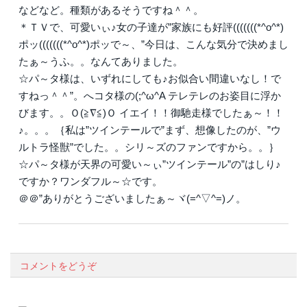
などなど。種類があるそうですね＾＾。
＊ＴＶで、可愛いぃ♪女の子達が”家族にも好評(((((((*^o^*)
ポッ(((((((*^o^*)ポッで～、”今日は、こんな気分で決めまし
たぁ～うふ。。なんてありました。
☆パ～タ様は、いずれにしても♪お似合い間違いなし！で
すねっ＾＾”。へコタ様の(;^ω^A テレテレのお姿目に浮か
びます。。Ｏ(≧∇≦)Ｏ イエイ！！御馳走様でしたぁ～！！
♪。。。｛私は”ツインテールで”まず、想像したのが、”ウ
ルトラ怪獣”でした。。シリ～ズのファンですから。。｝
☆パ～タ様が天界の可愛い～ぃ”ツインテール”の”はしり♪
ですか？ワンダフル～☆です。
＠＠”ありがとうございましたぁ～ヾ(=^▽^=)ノ。
コメントをどうぞ