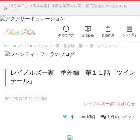
【9月30日より価格改定】播磨園製茶のお茶 一部商品値上げのお知らせ
かつて愛されていた人気商品が復活！夏場に活躍するジェルクリーム「アク
アサーキュレーション」💖🏖️ 8月末までの購入でポイント還元も✨
NEW!
もっと探す
初めての方
講演映像
取扱商品
Home
»
ブログ
»
レイノルズ一家 番外編 第１１話「ツインテール」
レイノルズ一家 番外編 第１１話「ツイン
テール」
2012/07/26 11:21 AM
レイノルズ一家
/
お知らせ
Twitter
Facebook
印刷
1
件のコメント