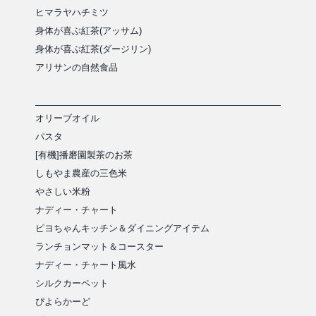
ヒマラヤハチミツ
身体が喜ぶ紅茶(アッサム)
身体が喜ぶ紅茶(ダージリン)
アリサンの自然食品
オリーブオイル
パスタ
[有機]播磨園製茶のお茶
しもやま農産の三色米
やさしい米粉
ナディー・チャート
ピヨちゃんキッチン＆ダイニングアイテム
ランチョンマット＆コースター
ナディー・チャート風水
シルクカーペット
ぴよらかーど