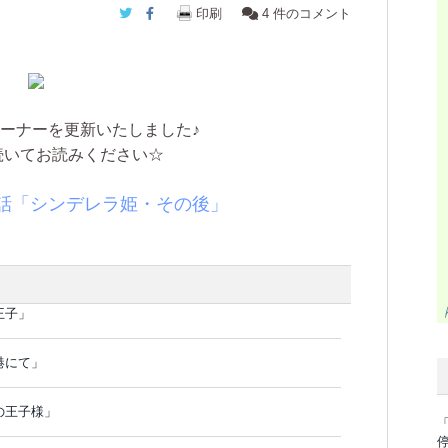
Twitter
Facebook
印刷
4
件のコメント
ーナーを更新いたしました♪
続いてお読みください☆
０話「シンデレラ姫・その後」
王子」
港にて」
の王子様」
「