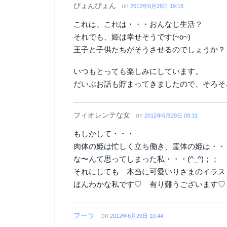
ぴょんぴょん
on
2012年6月28日 19:18
これは、これは・・・おんなじ生活？
それでも、姫は幸せそうです(~o~)
王子と子供たちがそうさせるのでしょうか？
いつもとっても楽しみにしています。
だいぶお話も貯まってきましたので、そろそ
フィオレンテな女
on
2012年6月29日 09:31
もしかして・・・
肉体の姫は忙しく立ち働き、霊体の姫は・・
な〜んて思ってしまった私・・・(^_^)；；
それにしても 本当に可愛いりさまのイラス
ほんわかな私です♡ 有り難うございます♡
フーラ
on
2012年6月29日 10:44