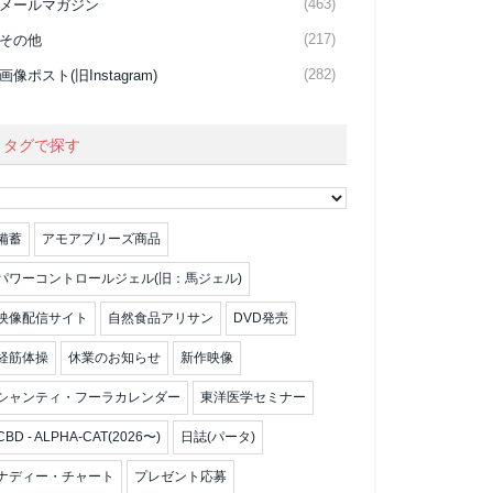
(463)
メールマガジン
(217)
その他
(282)
画像ポスト(旧Instagram)
タグで探す
備蓄
アモアプリーズ商品
パワーコントロールジェル(旧：馬ジェル)
映像配信サイト
自然食品アリサン
DVD発売
経筋体操
休業のお知らせ
新作映像
シャンティ・フーラカレンダー
東洋医学セミナー
CBD - ALPHA-CAT(2026〜)
日誌(パータ)
ナディー・チャート
プレゼント応募