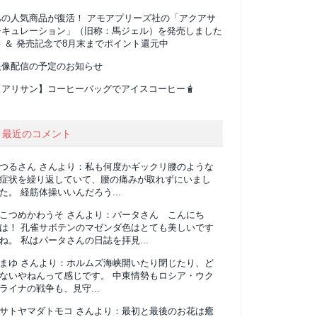
あの人気商品が復活！ アモアプリーズ社の「アクアサ
ーキュレーション」（旧称：馬ジェル）を発売しました
 ＆ 発売記念で8月末までポイント還元中
映像配信の予定のお知らせ
【アリサン】コーヒーバッグでアイスコーヒー🧋
最近のコメント
つるさん
さんより：
私も何度かギックリ腰のような
症状を繰り返していて、腰の痛みが取れずにいまし
た。 経筋体操いいんだろう...
こつめかわうそ
さんより：
パータさん こんにち
は！ 孔雀サボテンのマゼンダ色はとても美しいです
ね。 私はパータさんの日誌を拝見...
まゆ
さんより：
ホルムズ海峡開いたり閉じたり、ど
ないやねんって感じです。 中東情勢もロシア・ウク
ライナの戦争も、見守...
サトヤマダトモコ
さんより：
最初と最後のお花は癒