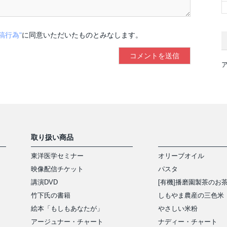
稿行為"
に同意いただいたものとみなします。
取り扱い商品
東洋医学セミナー
オリーブオイル
映像配信チケット
パスタ
講演DVD
[有機]播磨園製茶のお
竹下氏の書籍
しもやま農産の三色米
絵本「もしもあなたが」
やさしい米粉
アージュナー・チャート
ナディー・チャート