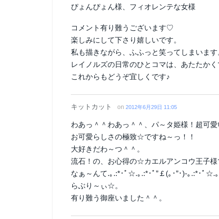
ぴょんぴょん様、フィオレンテな女様
コメント有り難うございます♡
楽しみにして下さり嬉しいです。
私も描きながら、ふふっと笑ってしまいます
レイノルズの日常のひとコマは、あたたかくて
これからもどうぞ宜しくです♪
キットカット
on
2012年6月29日 11:05
わあっ＾＾わあっ＾＾、パ～タ姫様！超可愛
お可愛らしさの極致☆ですね～っ！！
大好きだわ～つ＾＾。
流石！の、お心得の☆カエルアンコウ王子様
なぁ～んて.｡.:*･ﾟ☆.｡.:*･ﾟ”￡(｡･”･)-｡.:*･ﾟ☆.｡.
らぶり～ぃ☆。
有り難う御座いました＾＾。