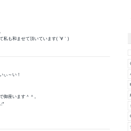
。
私も和ませて頂いています( ´∀｀)
いぃ～い！
で御座います＾＾。
:*