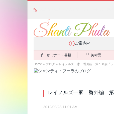
かつて愛されていた人気商品が復活！夏場に活躍す
ご案内
セミナー・書籍
美術品
Home
»
ブログ
»
レイノルズ一家 番外編 第１０話「シ
レイノルズ一家 番外編 第
2012/06/28 11:01 AM