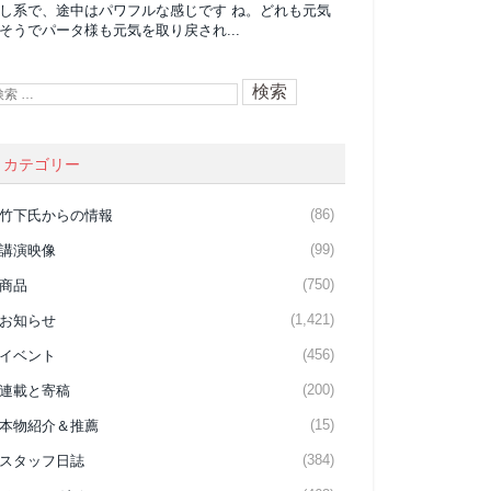
し系で、途中はパワフルな感じです ね。どれも元気
そうでパータ様も元気を取り戻され...
カテゴリー
(86)
竹下氏からの情報
(99)
講演映像
(750)
商品
(1,421)
お知らせ
(456)
イベント
(200)
連載と寄稿
(15)
本物紹介＆推薦
(384)
スタッフ日誌