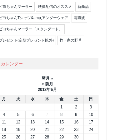
ピヨちゃんマーラー
映像配信のオススメ
新商品
ピヨちゃんTシャツ&amp;アンダーウェア
電磁波
ピヨちゃんマーラー「スタンダード」
プレゼント(定期プレゼント以外)
竹下家の野草
カレンダー
翌月 »
« 前月
2012年6月
月
火
水
木
金
土
日
1
2
3
4
5
6
7
8
9
10
11
12
13
14
15
16
17
18
19
20
21
22
23
24
25
26
27
28
29
30