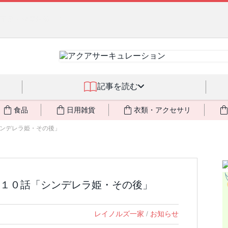
るジェルクリーム「アクアサーキュレーション」💖🏖️ 8月末までの
記事を読む
食品
日用雑貨
衣類・アクセサリ
ンデレラ姫・その後」
１０話「シンデレラ姫・その後」
レイノルズ一家
/
お知らせ