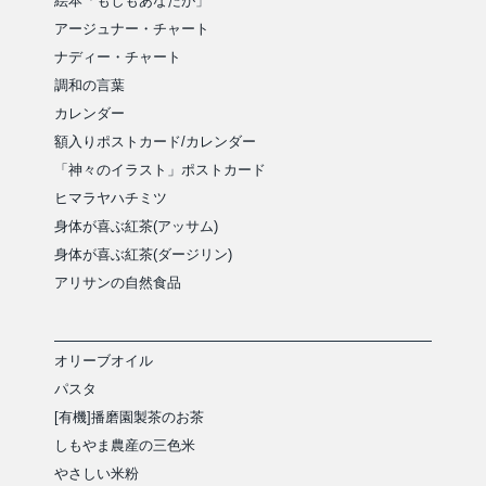
絵本「もしもあなたが」
アージュナー・チャート
ナディー・チャート
調和の言葉
カレンダー
額入りポストカード/カレンダー
「神々のイラスト」ポストカード
ヒマラヤハチミツ
身体が喜ぶ紅茶(アッサム)
身体が喜ぶ紅茶(ダージリン)
アリサンの自然食品
オリーブオイル
パスタ
[有機]播磨園製茶のお茶
しもやま農産の三色米
やさしい米粉