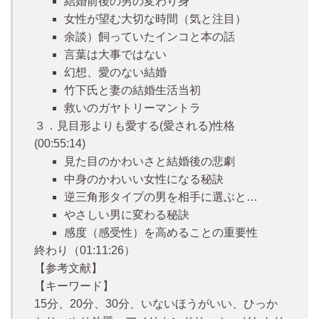
結婚前後の男の変わり身
女性が望む大切な時間（気と注目）
余談）飼っていたインコと本の話
言葉は大事ではない
幻想、愛のない結婚
竹下氏と妻の結婚生活当初
救いのガヤトリーマントラ
３．見目形よりも愛する(愛される)性格
(00:55:14)
見た目のかわいさと結婚後の悲劇
中身のかわいい女性になる秘訣
逆三角形タイプの男を相手に選ぶと…
やさしい男に変わる秘訣
感度（感受性）を高めることの重要性
終わり（01:11:26）
【参考文献】
【キーワード】
15分、20分、30分、いないほうがいい、ひっか