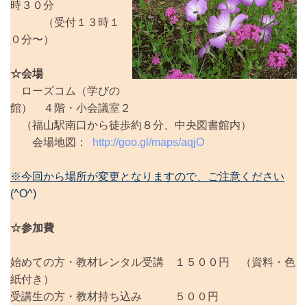
時３０分
（受付１３時１
０分〜）
☆会場
ローズコム（学びの
館） ４階・小会議室２
（福山駅南口から徒歩約８分、中央図書館内）
会場地図：
http://goo.gl/maps/aqjO
※今回から場所が変更となりますので、ご注意ください
(^O^)
☆参加費
始めての方・教材レンタル受講 １５００円 （資料・色
紙付き）
受講生の方・教材持ち込み ５００円