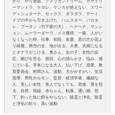
かり、やり放題、アメリカンドリーム、ガヤトリ
ーマントラ、ケガレ、ケンカが絶えない、スワー
ディシュターナ、セックス、ダラダラ、デート、
ドブの中から引き上げた、ハムスター、バカタ
レ、プータン（竹下家の犬）、ヘナヘナ、マンシ
ョン、ムーラーダーラ、メス獲得、一級、人がい
なくなった時、仕事、初段、友愛、君の方が花よ
り綺麗、商売の女、地が出る、大奥、夫婦になる
とオナラがこける、奥さん、女の子、女性の反
応、媚びを売る、徳目、心の清らかさ、悩み、感
じている、手本になる大人、払い下げ、授業、教
育委員会、村岡さん、波動、犬がかすがい、生活
指導、男性ホルモン、監督、経済学者、繊細な
人、美しい女性、美人でなくても、老後、胃を切
る、自然、視線、赤ちゃん、転落、通い婚、部
下、釣った魚に餌をやらない、除霊と浄化、除霊
と浄化の祈り、高い波動