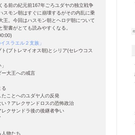
くる前の紀元前167年ごろユダヤの独立戦争
ハスモン朝はすぐに崩壊するがその内乱に乗
大王。今回はハスモン朝とヘロデ朝について
と聖書がとても読みやすくなる。
:00)
のイスラエル２支族」
ト(プトレマイオス朝)とシリア(セレウコス
い」
ダー大王への戒言
まる
したことへのユダヤ人の反発
ない？アレクサンドロスの恐怖政治
アレクサンドラ後の後継者争い
イ
る人物たち