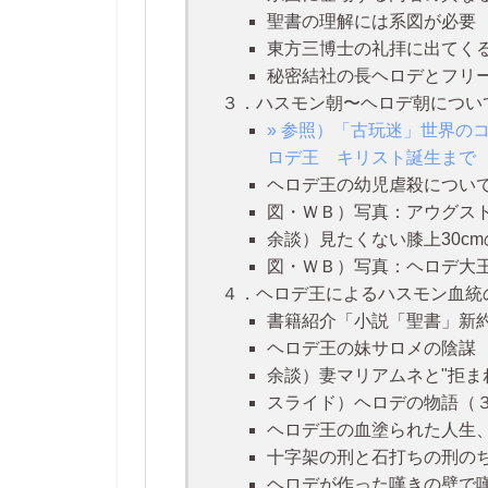
聖書の理解には系図が必要
東方三博士の礼拝に出てくる
秘密結社の長ヘロデとフリ
３．ハスモン朝〜ヘロデ朝について別の
» 参照）「古玩迷」世界の
ロデ王 キリスト誕生まで
ヘロデ王の幼児虐殺につい
図・ＷＢ）写真：アウグス
余談）見たくない膝上30c
図・ＷＢ）写真：ヘロデ大
４．ヘロデ王によるハスモン血統の根絶 
書籍紹介「小説「聖書」新
ヘロデ王の妹サロメの陰謀
余談）妻マリアムネと"拒ま
スライド）ヘロデの物語（
ヘロデ王の血塗られた人生
十字架の刑と石打ちの刑の
ヘロデが作った嘆きの壁で