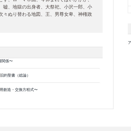
、嘘、地獄の出身者、大祭祀、小沢一郎、小
次々ぬり替わる地図、王、男尊女卑、神権政
婦関係〜
 旧約聖書（総論）
：信用創造・交換方程式〜