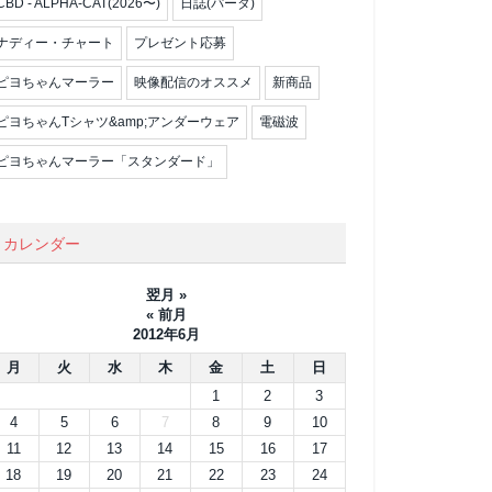
CBD - ALPHA-CAT(2026〜)
日誌(パータ)
ナディー・チャート
プレゼント応募
ピヨちゃんマーラー
映像配信のオススメ
新商品
ピヨちゃんTシャツ&amp;アンダーウェア
電磁波
ピヨちゃんマーラー「スタンダード」
カレンダー
翌月 »
« 前月
2012年6月
月
火
水
木
金
土
日
1
2
3
4
5
6
7
8
9
10
11
12
13
14
15
16
17
18
19
20
21
22
23
24