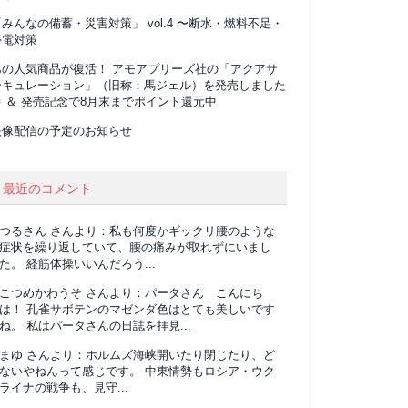
みんなの備蓄・災害対策」 vol.4 〜断水・燃料不足・
停電対策
あの人気商品が復活！ アモアプリーズ社の「アクアサ
ーキュレーション」（旧称：馬ジェル）を発売しました
 ＆ 発売記念で8月末までポイント還元中
映像配信の予定のお知らせ
最近のコメント
つるさん
さんより：
私も何度かギックリ腰のような
症状を繰り返していて、腰の痛みが取れずにいまし
た。 経筋体操いいんだろう...
こつめかわうそ
さんより：
パータさん こんにち
は！ 孔雀サボテンのマゼンダ色はとても美しいです
ね。 私はパータさんの日誌を拝見...
まゆ
さんより：
ホルムズ海峡開いたり閉じたり、ど
ないやねんって感じです。 中東情勢もロシア・ウク
ライナの戦争も、見守...