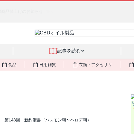
燃料不足・停電対策
NEW!
記事を読む
食品
日用雑貨
衣類・アクセサリ
 第148回 新約聖書（ハスモン朝〜ヘロデ朝）