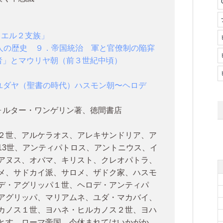
ラエル２支族」
er」地球人の歴史 ９．帝国統治 軍と官僚制の陥穽
者」とマウリヤ朝（前３世紀中頃）
 ユダヤ（聖書の時代）ハスモン朝〜ヘロデ
ォルター・ワンゲリン著、徳間書店
２世、アルケラオス、アレキサンドリア、ア
13世、アンティパトロス、アントニウス、イ
アヌス、オバマ、キリスト、クレオパトラ、
メ、サドカイ派、サロメ、ザドク家、ハスモ
デ・アグリッパ１世、ヘロデ・アンティパ
アグリッパ、マリアムネ、ユダ・マカバイ、
カノス１世、ヨハネ・ヒルカノス２世、ヨハ
とす、ローマ帝国、今休まれてはいかがか、