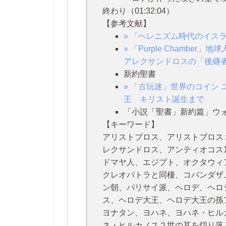
終わり（01:32:04）
【参考文献】
» 「ヘレニズム時代のイス
» 「Purple Chamb
アレクサンドロスの「後継
新約聖書
» 「古玩迷」世界のコイン
王 キリスト誕生まで
「小説「聖書」新約篇」ウ
【キーワード】
アリストブロス、アリストブロス
レクサンドロス、アンティオコス
ドマヤ人、エジプト、オクタウィ
クレオパトラと同棲、コバンダザ
ン朝、パリサイ派、ヘロデ、ヘロ
ス、ヘロデ大王、ヘロデ大王の孫
ヨナタン、ヨハネ、ヨハネ・ヒル
ネ・ヒルカノス２世の耳を切り落