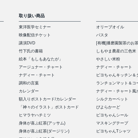
取り扱い商品
東洋医学セミナー
オリーブオイル
映像配信チケット
パスタ
講演DVD
[有機]播磨園製茶のお
竹下氏の書籍
しもやま農産の三色米
絵本「もしもあなたが」
やさしい米粉
アージュナー・チャート
ナディー・チャート
ナディー・チャート
ピヨちゃんキッチン＆
アイテム
調和の言葉
ランチョンマット＆コ
カレンダー
ナディー・チャート風
額入りポストカード/カレンダー
シルクカーペット
「神々のイラスト」ポストカード
ぴよらかーど
ヒマラヤハチミツ
ピヨちゃんシール
身体が喜ぶ紅茶(アッサム)
マスキングテープ
身体が喜ぶ紅茶(ダージリン)
ピヨちゃんTシャツ