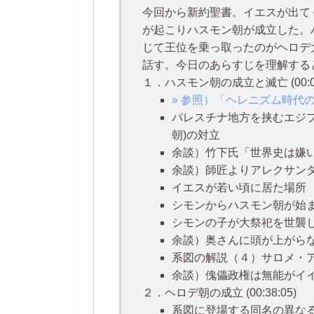
今回から新約聖書。イエスが出て
が起こりハスモン朝が成立した。
じて王位を乗っ取ったのがヘロデ
話す。今日のあらすじを理解する
１．ハスモン朝の成立と滅亡 (00:00
» 参照）「ヘレニズム時代
パレスチナ地方を挟むエジプ
朝)の対立
余談）竹下氏「世界史は嫌
余談）師匠よりアレクサン
イエスが若い頃に居た場所
シモンからハスモン朝が始
シモンの子が大祭祀を世襲
余談）奥さんに頭が上がら
系図の解説（４）サロメ・
余談）傀儡政権は無能がイ
２．ヘロデ朝の成立 (00:38:05)
系図に登場する同名の異な