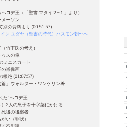
ヘロデ王（「聖書 マタイ２−１」より）
ーメーソン
資料より (00:51:57)
コイン ユダヤ（聖書の時代）ハスモン朝〜ヘ
て（竹下氏の考え）
トゥスの像
mのミニスカート
王の肖像画
(01:07:57)
約篇」ウォルター・ワンゲリン著
れた"ヘロデ王
３）2人の息子を十字架にかける
、死後の後継者
ちがい（罪状）
嘆く不思議