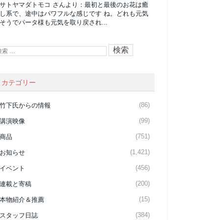
サトヤマダトモコ
さんより：
最初と最後のお花は癒
し系で、途中はパワフルな感じです ね。どれも元気
そうでパータ様も元気を取り戻され...
カテゴリー
(86)
竹下氏からの情報
(99)
講演映像
(751)
商品
(1,421)
お知らせ
(456)
イベント
(200)
連載と寄稿
(15)
本物紹介＆推薦
(384)
スタッフ日誌