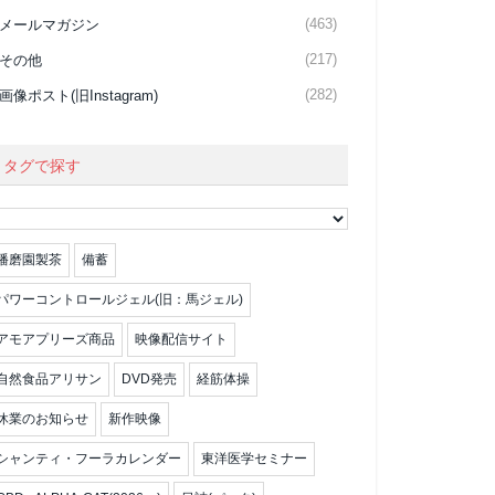
(463)
メールマガジン
(217)
その他
(282)
画像ポスト(旧Instagram)
タグで探す
播磨園製茶
備蓄
パワーコントロールジェル(旧：馬ジェル)
アモアプリーズ商品
映像配信サイト
自然食品アリサン
DVD発売
経筋体操
休業のお知らせ
新作映像
シャンティ・フーラカレンダー
東洋医学セミナー