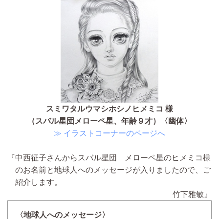
スミワタルウマシホシノヒメミコ 様
（スバル星団メローペ星、年齢９才）〈幽体〉
≫ イラストコーナーのページへ
『中西征子さんからスバル星団 メローペ星のヒメミコ様
のお名前と地球人へのメッセージが入りましたので、ご
紹介します。
竹下雅敏』
〈地球人へのメッセージ〉