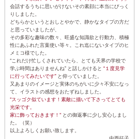
会話するうちに思いがけないその素顔に本当にびっく
りしました。
どちらかというとおしとやかで、静かなタイプの方だ
と思っていましたが、
その多彩な趣味の数々、旺盛な知識欲と行動力、積極
性にあふれた言葉使い等々。これ迄にないタイプのヒ
メミコ様でした。
“これだけ忙しくされていたら、とても天界の学校で
学ぶ時間はありませんね” と話しかけると
“１度見学
に行ってみたいです”
と仰っていました。
又あまりのイメージと実体のちがいに少々不安になっ
て、イラストの感想をおたずねしました。
“スッゴク似ています！素敵に描いて下さってとても
光栄です。
家に飾っておきます！“
との御返事に少し安心しまし
た。（笑）
以上よろしくお願い致します。
中西征子