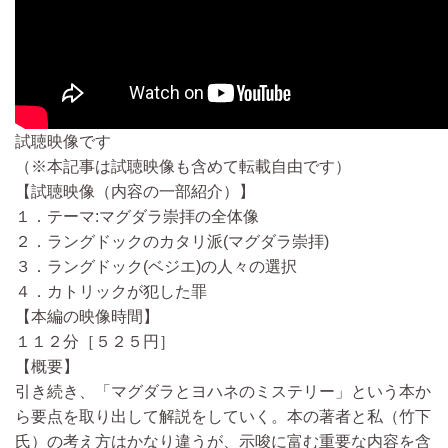
試聴映像です
（※本記事は試聴映像も含めて転載自由です）
【試聴映像（内容の一部紹介）】
１．テーマ:マグダラ崇拝の全体像
２．ラングドックのカタリ派(マグダラ崇拝)
３．ラングドック(ベジエ)の人々の選択
４．カトリックが犯した罪
【本編の映像時間】
１１２分［５２５円］
【概要】
引き続き、「マグダラとヨハネのミステリー」という本か
ら要点を取り出して解説をしていく。本の著者と私（竹下
氏）の考え方はかなり違うが、示唆に富む重要な内容を含