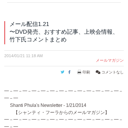
メール配信1.21
〜DVD発売、おすすめ記事、上映会情報、
竹下氏コメントまとめ
2014/01/21 11:18 AM
メールマガジン
Twitter
Facebook
印刷
コメントなし
━－━－━－━－━－━－━－━－━－━－━－━－━－
━－━
Shanti Phula's Newsletter - 1/21/2014
【シャンティ・フーラからのメールマガジン】
━－━－━－━－━－━－━－━－━－━－━－━－━－
━－━