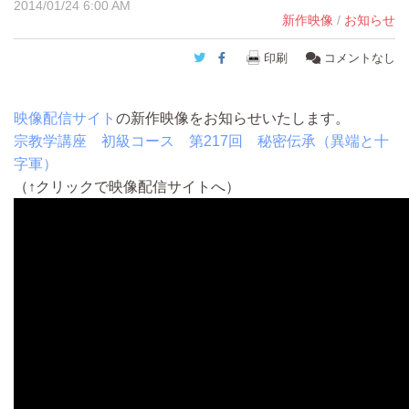
2014/01/24 6:00 AM
新作映像
/
お知らせ
Twitter
Facebook
印刷
コメントなし
映像配信サイト
の新作映像をお知らせいたします。
宗教学講座 初級コース 第217回 秘密伝承（異端と十
字軍）
（↑クリックで映像配信サイトへ）