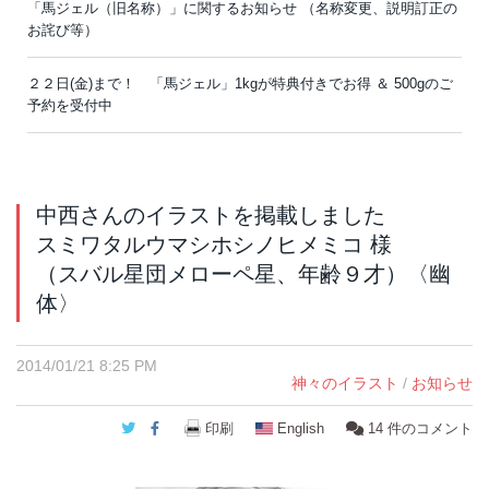
「馬ジェル（旧名称）」に関するお知らせ （名称変更、説明訂正の
お詫び等）
２２日(金)まで！ 「馬ジェル」1kgが特典付きでお得 ＆ 500gのご
予約を受付中
中西さんのイラストを掲載しました
スミワタルウマシホシノヒメミコ 様
（スバル星団メローペ星、年齢９才）〈幽
体〉
2014/01/21 8:25 PM
神々のイラスト
/
お知らせ
Twitter
Facebook
印刷
English
14
件のコメント