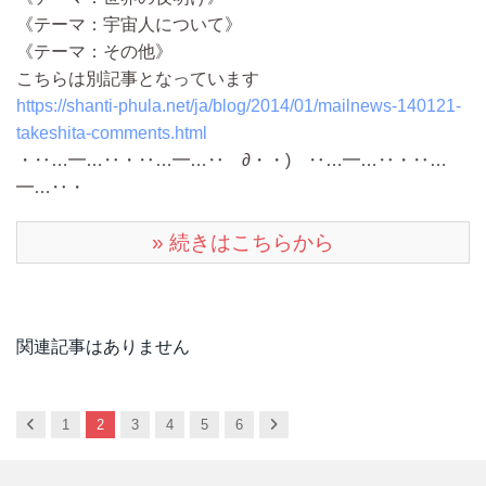
《テーマ：宇宙人について》
《テーマ：その他》
こちらは別記事となっています
https://shanti-phula.net/ja/blog/2014/01/mailnews-140121-
takeshita-comments.html
・‥…━…‥・‥…━…‥ ∂・・) ‥…━…‥・‥…
━…‥・
» 続きはこちらから
関連記事はありません
Previous
Next
1
2
3
4
5
6