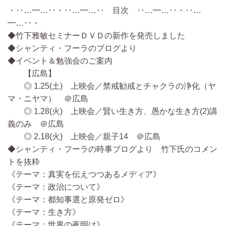
・‥…━…‥・‥…━…‥ 目次 ‥…━…‥・‥…
━…‥・
◆竹下雅敏セミナーＤＶＤの新作を発売しました
◆シャンティ・フーラのブログより
◆イベント＆勉強会のご案内
【広島】
◎ 1.25(土) 上映会／禁戒勧戒とチャクラの浄化（ヤ
マ・ニヤマ） ＠広島
◎ 1.28(火) 上映会／賢い生き方、愚かな生き方(2)講
義のみ ＠広島
◎ 2.18(火) 上映会／親子14 ＠広島
◆シャンティ・フーラの時事ブログより 竹下氏のコメン
トを抜粋
《テーマ：真実を伝えつつあるメディア》
《テーマ：政治について》
《テーマ：都知事選と原発ゼロ》
《テーマ：生き方》
《テーマ：世界の夜明け》