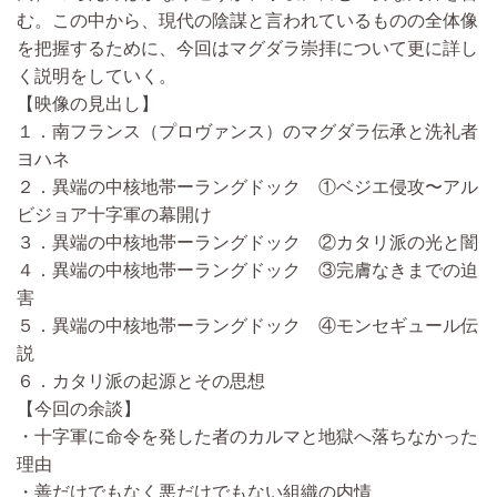
む。この中から、現代の陰謀と言われているものの全体像
を把握するために、今回はマグダラ崇拝について更に詳し
く説明をしていく。
【映像の見出し】
１．南フランス（プロヴァンス）のマグダラ伝承と洗礼者
ヨハネ
２．異端の中核地帯ーラングドック ①ベジエ侵攻〜アル
ビジョア十字軍の幕開け
３．異端の中核地帯ーラングドック ②カタリ派の光と闇
４．異端の中核地帯ーラングドック ③完膚なきまでの迫
害
５．異端の中核地帯ーラングドック ④モンセギュール伝
説
６．カタリ派の起源とその思想
【今回の余談】
・十字軍に命令を発した者のカルマと地獄へ落ちなかった
理由
・善だけでもなく悪だけでもない組織の内情