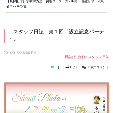
【映像配信】宗教学講座 初級コース 第216回 秘密伝承（洗礼
者ヨハネの頭）
［スタッフ日誌］第１回「設立記念パーテ
ィ」
2014/01/22 8:00 PM
日誌(るぱぱ)
/
スタッフ日誌
Twitter
Facebook
印刷
3
件のコメント