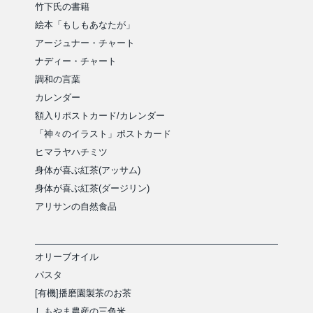
竹下氏の書籍
絵本「もしもあなたが」
アージュナー・チャート
ナディー・チャート
調和の言葉
カレンダー
額入りポストカード/カレンダー
「神々のイラスト」ポストカード
ヒマラヤハチミツ
身体が喜ぶ紅茶(アッサム)
身体が喜ぶ紅茶(ダージリン)
アリサンの自然食品
オリーブオイル
パスタ
[有機]播磨園製茶のお茶
しもやま農産の三色米