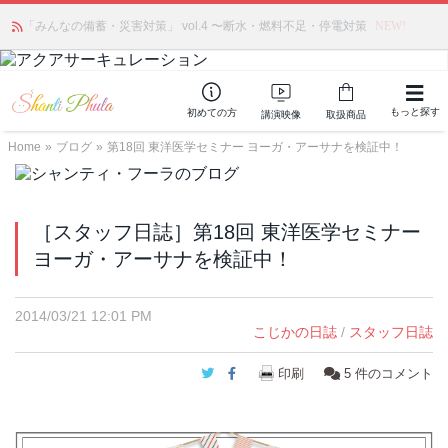
「みんなの備蓄・災害対策」 vol.4 〜断水・燃料不足・停電対策
NEW!
もっと探す
初めての方
講演映像
取扱商品
Home
»
ブログ
»
第18回 東洋医学セミナー ヨーガ・アーサナを検証中！
［スタッフ日誌］第18回 東洋医学セミナー
ヨーガ・アーサナを検証中！
2014/03/21 12:01 PM
こじかの日誌
/
スタッフ日誌
Twitter
Facebook
印刷
5
件のコメント