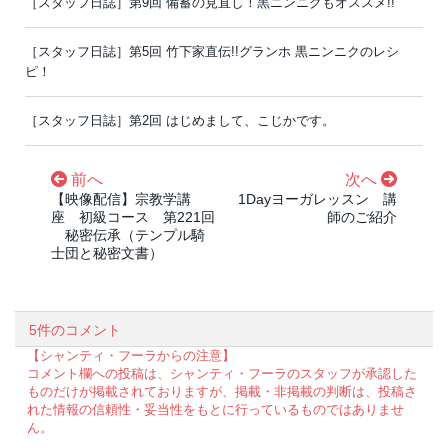
［スタッフ日誌］第9回 備蓄の見直し！黒ニンニクもオススメ!!
［スタッフ日誌］第5回 竹下家直伝!!グランホ 黒ニンニクのレシ
ピ！
［スタッフ日誌］第2回 はじめまして、こじかです。
前へ
次へ
【映像配信】宗教学講
1Dayヨーガレッスン 講
座 初級コース 第221回
師のご紹介
秘密伝承（テンプル騎
士団と秘密文書）
5件のコメント
【シャンティ・フーラからの注意】
コメント欄への投稿は、シャンティ・フーラのスタッフが承認した
ものだけが掲載されておりますが、掲載・非掲載の判断は、投稿さ
れた情報の信頼性・妥当性をもとに行っているものではありませ
ん。