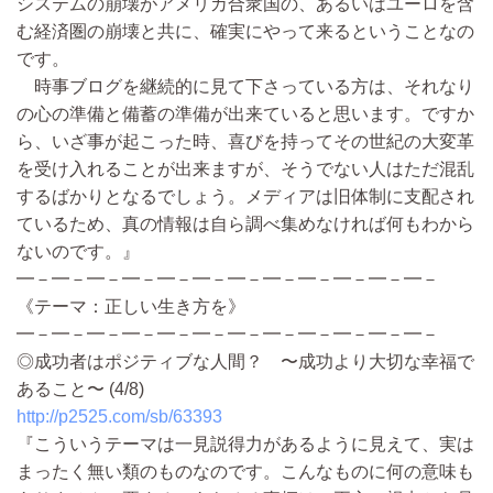
システムの崩壊がアメリカ合衆国の、あるいはユーロを含
む経済圏の崩壊と共に、確実にやって来るということなの
です。
時事ブログを継続的に見て下さっている方は、それなり
の心の準備と備蓄の準備が出来ていると思います。ですか
ら、いざ事が起こった時、喜びを持ってその世紀の大変革
を受け入れることが出来ますが、そうでない人はただ混乱
するばかりとなるでしょう。メディアは旧体制に支配され
ているため、真の情報は自ら調べ集めなければ何もわから
ないのです。』
━－━－━－━－━－━－━－━－━－━－━－━－
《テーマ：正しい生き方を》
━－━－━－━－━－━－━－━－━－━－━－━－
◎成功者はポジティブな人間？ 〜成功より大切な幸福で
あること〜 (4/8)
http://p2525.com/sb/63393
『こういうテーマは一見説得力があるように見えて、実は
まったく無い類のものなのです。こんなものに何の意味も