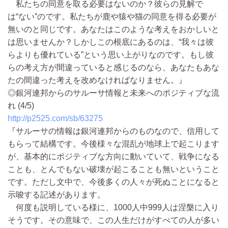
私たちの同意を取る必要はないのか？彼らの見解で
は“ない”のです。私たちが鹿や猿や猫の同意を得る必要が
無いのと同じです。あなたはこのような考えをおかしいと
は思いませんか？しかしこの根底にあるのは、“我々は彼
らよりも優れている”という思い上がりなのです。もし彼
らの考え方が間違っていると感じるのなら、あなたもあな
たの間違った考えを改めなければなりません。』
◎銀河連邦からのサルーサ情報と未来へのポジティブな流
れ (4/5)
http://p2525.com/sb/63275
『サルーサの情報は銀河連邦からのものなので、信用して
もらって結構です。今後様々な混乱が地球上で起こります
が、基本的にポジティブな方向に動いていて、戦争になる
ことも、とんでもない破壊が起こることも無いということ
です。ただし文中で、今後多くの人々が死ぬことになると
示唆する記述があります。
何度も説明している様に、1000人中999人は涅槃に入り
そうです。その意味で、この人生だけがすべての人が多い