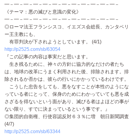
━－━－━－━－━－━－━－━－━－━－━－━－
《テーマ：悪の滅びと意識の変化》
━－━－━－━－━－━－━－━－━－━－━－━－
◎ローマ法王フランシスコ、イエズス会総長、カンタベリ
ー王主教にも、
有罪判決が下されようとしています。 (4/1)
http://p2525.com/sb/63054
『この記事の内容は事実だと思います。
生き残るために、神々の方針に協力的なだけの者たち
は、地球の改革にうまく利用された後、排除されます。排
除されるか否かは、彼らの行いにかかっているわけです。
こうした忠告をしても、悪をなすことが本性のようにな
っている者にとって、保身のためにわかっていても悪を成
さざるを得ないという面があり、滅びる者はよほどの事が
ない限り、すでに決まっているという事です。』
◎集団的自衛権、行使容認反対６３％に増 朝日新聞調査
(4/7)
http://p2525.com/sb/63344