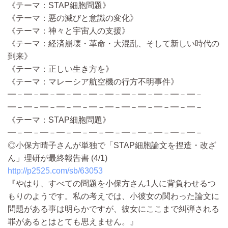
《テーマ：STAP細胞問題》
《テーマ：悪の滅びと意識の変化》
《テーマ：神々と宇宙人の支援》
《テーマ：経済崩壊・革命・大混乱、そして新しい時代の
到来》
《テーマ：正しい生き方を》
《テーマ：マレーシア航空機の行方不明事件》
━－━－━－━－━－━－━－━－━－━－━－━－
━－━－━－━－━－━－━－━－━－━－━－━－
《テーマ：STAP細胞問題》
━－━－━－━－━－━－━－━－━－━－━－━－
◎小保方晴子さんが単独で「STAP細胞論文を捏造・改ざ
ん」理研が最終報告書 (4/1)
http://p2525.com/sb/63053
『やはり、すべての問題を小保方さん1人に背負わせるつ
もりのようです。私の考えでは、小彼女の関わった論文に
問題がある事は明らかですが、彼女にここまで糾弾される
罪があるとはとても思えません。』