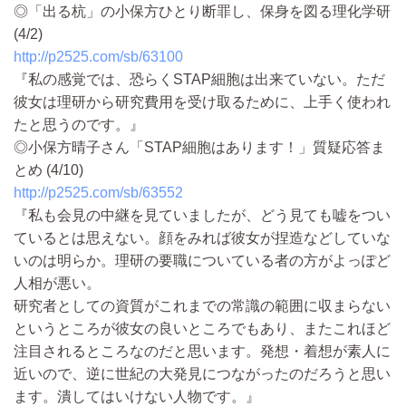
◎「出る杭」の小保方ひとり断罪し、保身を図る理化学研
(4/2)
http://p2525.com/sb/63100
『私の感覚では、恐らくSTAP細胞は出来ていない。ただ
彼女は理研から研究費用を受け取るために、上手く使われ
たと思うのです。』
◎小保方晴子さん「STAP細胞はあります！」質疑応答ま
とめ (4/10)
http://p2525.com/sb/63552
『私も会見の中継を見ていましたが、どう見ても嘘をつい
ているとは思えない。顔をみれば彼女が捏造などしていな
いのは明らか。理研の要職についている者の方がよっぽど
人相が悪い。
研究者としての資質がこれまでの常識の範囲に収まらない
というところが彼女の良いところでもあり、またこれほど
注目されるところなのだと思います。発想・着想が素人に
近いので、逆に世紀の大発見につながったのだろうと思い
ます。潰してはいけない人物です。』