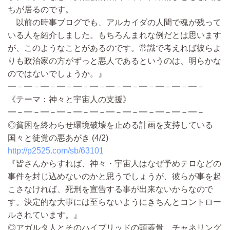
ちが居るのです。
以前の時事ブログでも、アルカイダの人間で魂が残って
いる人を紹介しました。もちろんまれな例だとは思います
が、このようなことがあるのです。常識で考えれば彼らよ
りも政治家の方がずっと悪人であるというのは、明らかな
のではないでしょうか。』
━－━－━－━－━－━－━－━－━－━－━－━－
《テーマ：神々と宇宙人の支援》
━－━－━－━－━－━－━－━－━－━－━－━－
◎貧困を終わらせ環境破壊を止める計画を支持している
国々と徒党の悪あがき (4/2)
http://p2525.com/sb/63101
『皆さんからすれば、神々・宇宙人はなぜ予めテロなどの
事件を封じ込めないのかと思うでしょうが、彼らが事を起
こさなければ、死刑を宣告する事が出来ないからなので
す。決定的な大事には至らないようにきちんとコントロー
ルされています。』
◎アガルタ人とそのハイブリッドの頭蓋骨、チャネリング