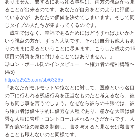
ありません。要するにあらゆる事柄は、両方の視点から見
ることが出来るのです。あなたが自分をどのように評価し
ているかが、あなたの価値を決めてしまいます。そして同
じタイプの人たちが集まってくるのです。
成功ではなく、幸福であるためにはどうすればよいかと
いう視点の方が、ずっと大切です。それは自分も他人もあ
りのままに見るということに尽きます。こうした成功の16
項目の資質を身に付けることではありません。』
◎ロン・ポール氏のインタビュー 〜権力者の精神構造〜
(4/5)
http://p2525.com/sb/63265
『あなたがモルモットや猿などに対して、医療という名目
の下に行われる残虐行為を正当なものだと考えるなら、彼
らも同じ事を言うでしょう。なぜなら彼らの主張では、彼
ら権力者は優生学的に優秀な人種であり、愚かな大衆は優
秀な人種に管理・コントロールされるべきだからです。人
間が鹿や猿の頭数を制御し、害を与えると見なせば殺害す
ることも厭わないのと同様です。