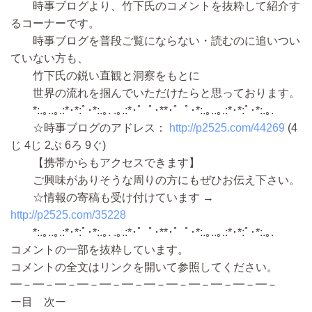
時事ブログより、竹下氏のコメントを抜粋して紹介す
るコーナーです。
時事ブログを普段ご覧にならない・読むのに追いつい
ていない方も、
竹下氏の鋭い直観と洞察をもとに
世界の流れを掴んでいただけたらと思っております。
*:.｡..｡.:*･*:ﾟ･*:.｡. .｡.:*･゜ﾟ･**･゜ﾟ･*:.｡..｡.:*･*:ﾟ･*:.｡.
☆時事ブログのアドレス：
http://p2525.com/44269
(4
じ 4じ 2ぶ 6ろ 9ぐ)
【携帯からもアクセスできます】
ご興味がありそうな周りの方にもぜひお伝え下さい。
☆情報の寄稿も受け付けています →
http://p2525.com/35228
*:.｡..｡.:*･*:ﾟ･*:.｡. .｡.:*･゜ﾟ･**･゜ﾟ･*:.｡..｡.:*･*:ﾟ･*:.｡.
コメントの一部を抜粋しています。
コメントの全文はリンクを開いて参照してください。
━－━－━－━－━－━－━－━－━－━－━－━－
ー目 次ー