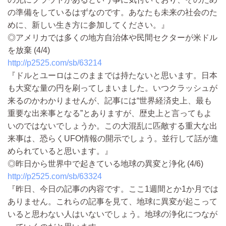
の準備をしているはずなのです。あなたも未来の社会のた
めに、新しい生き方に参加してください。』
◎アメリカでは多くの地方自治体や民間セクターが米ドル
を放棄 (4/4)
http://p2525.com/sb/63214
『ドルとユーロはこのままでは持たないと思います。日本
も大変な量の円を刷ってしまいました。いつクラッシュが
来るのかわかりませんが、記事には“世界経済史上、最も
重要な出来事となる”とありますが、歴史上と言ってもよ
いのではないでしょうか。この大混乱に匹敵する重大な出
来事は、恐らくUFO情報の開示でしょう。並行して話が進
められていると思います。』
◎昨日から世界中で起きている地球の異変と浄化 (4/6)
http://p2525.com/sb/63324
『昨日、今日の記事の内容です。ここ1週間とか1か月では
ありません。これらの記事を見て、地球に異変が起こって
いると思わない人はいないでしょう。地球の浄化につなが