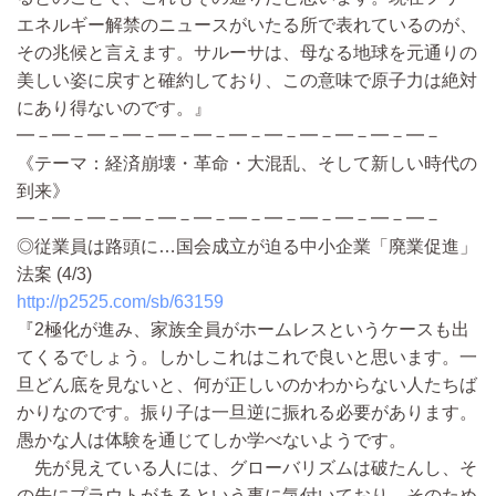
エネルギー解禁のニュースがいたる所で表れているのが、
その兆候と言えます。サルーサは、母なる地球を元通りの
美しい姿に戻すと確約しており、この意味で原子力は絶対
にあり得ないのです。』
━－━－━－━－━－━－━－━－━－━－━－━－
《テーマ：経済崩壊・革命・大混乱、そして新しい時代の
到来》
━－━－━－━－━－━－━－━－━－━－━－━－
◎従業員は路頭に…国会成立が迫る中小企業「廃業促進」
法案 (4/3)
http://p2525.com/sb/63159
『2極化が進み、家族全員がホームレスというケースも出
てくるでしょう。しかしこれはこれで良いと思います。一
旦どん底を見ないと、何が正しいのかわからない人たちば
かりなのです。振り子は一旦逆に振れる必要があります。
愚かな人は体験を通じてしか学べないようです。
先が見えている人には、グローバリズムは破たんし、そ
の先にプラウトがあるという事に気付いており、そのため