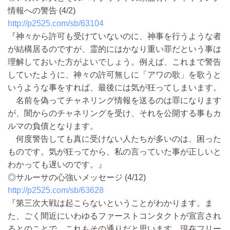
情報への警告 (4/2)
http://p2525.com/sb/63104
『神々から許可も受けていないのに、神事を行うような者
が結構居るのですが、霊的にはかなり重い罪だという事は
理解しておいた方がよいでしょう。例えば、これまで警告
していたように、神々の許可無しに「アワの歌」を歌うと
いうような事をすれば、最後には気が狂ってしまいます。
名前を偽ってチャネリング情報を送るのは罪になります
が、闇からのチャネリングを受け、それを公開する事もカ
ルマの負債となります。
何度警告しても真に受けない人たちが多いのは、困った
ものです。気が狂ってから、私の言っていた事が正しいと
わかっても遅いのです。』
◎サルーサの心強いメッセージ (4/12)
http://p2525.com/sb/63628
『第三次大戦は起こらないということがわかります。ま
た、ごく間近にいわゆるファーストコンタクトが宣言され
るとのことで、これもその通りだと思います。現在フリー