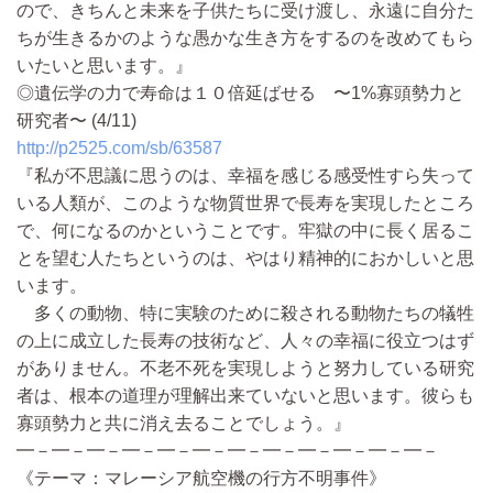
ので、きちんと未来を子供たちに受け渡し、永遠に自分た
ちが生きるかのような愚かな生き方をするのを改めてもら
いたいと思います。』
◎遺伝学の力で寿命は１０倍延ばせる 〜1%寡頭勢力と
研究者〜 (4/11)
http://p2525.com/sb/63587
『私が不思議に思うのは、幸福を感じる感受性すら失って
いる人類が、このような物質世界で長寿を実現したところ
で、何になるのかということです。牢獄の中に長く居るこ
とを望む人たちというのは、やはり精神的におかしいと思
います。
多くの動物、特に実験のために殺される動物たちの犠牲
の上に成立した長寿の技術など、人々の幸福に役立つはず
がありません。不老不死を実現しようと努力している研究
者は、根本の道理が理解出来ていないと思います。彼らも
寡頭勢力と共に消え去ることでしょう。』
━－━－━－━－━－━－━－━－━－━－━－━－
《テーマ：マレーシア航空機の行方不明事件》