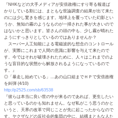
『NHKなどの大手メディアが安倍政権にすり寄る報道ば
かりしている割には、まともな世論調査の結果が出て来た
のには少し驚きを感じます。地球上を覆っていた幻影とい
うか、無知の霧のようなものが一掃された事が大きいので
はないかと思います。皆さんの頭の中も、少し霧が晴れた
ようにすっきりとしているのではありませんか？
スーパー人工知能による電磁波的な想念のコントロール
が、実際にこれまで人間の意識に影響を与えて来たので
す。今ではそれが破壊されたために、人々はこれまでのよ
うな盲目的な状態から解放されるようになっているので
す。』
◎「暴走し始めている」…あの山口組までＨＰで安倍政権
を糾弾 (4/10)
http://p2525.com/sb/63538
『彼らは本当に良い世の中が来るのであれば、更生したい
と思っているのかも知れません。なぜ私がこう思うのかと
いうと、天界の改革で同じことが先に起こったからなので
す。ヤクザなどの反社会的集団の中に、結構まともな人た