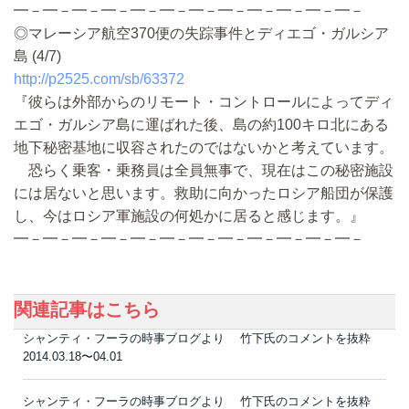
━－━－━－━－━－━－━－━－━－━－━－━－
◎マレーシア航空370便の失踪事件とディエゴ・ガルシア
島 (4/7)
http://p2525.com/sb/63372
『彼らは外部からのリモート・コントロールによってディ
エゴ・ガルシア島に運ばれた後、島の約100キロ北にある
地下秘密基地に収容されたのではないかと考えています。
恐らく乗客・乗務員は全員無事で、現在はこの秘密施設
には居ないと思います。救助に向かったロシア船団が保護
し、今はロシア軍施設の何処かに居ると感じます。』
━－━－━－━－━－━－━－━－━－━－━－━－
関連記事はこちら
シャンティ・フーラの時事ブログより 竹下氏のコメントを抜粋
2014.03.18〜04.01
シャンティ・フーラの時事ブログより 竹下氏のコメントを抜粋