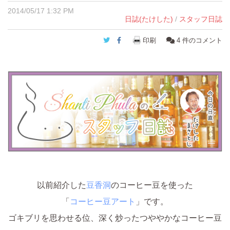
2014/05/17 1:32 PM
日誌(たけした)
/
スタッフ日誌
Twitter
Facebook
印刷
4
件のコメント
以前紹介した
豆香洞
のコーヒー豆を使った
「
コーヒー豆アート
」です。
ゴキブリを思わせる位、深く炒ったつややかなコーヒー豆