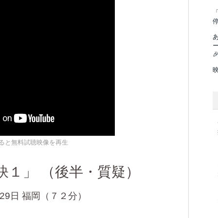
「

ると無料試聴映像を再生
訣１」 （後半・質疑）
月29日 福岡（７２分）