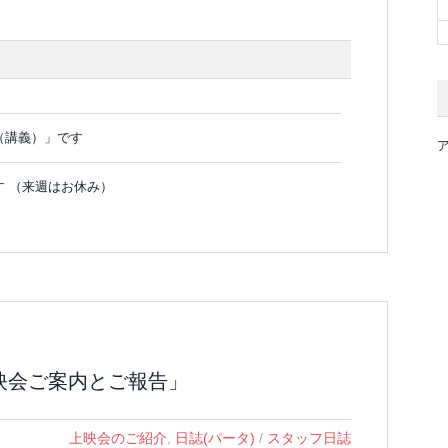
）
（講義）」です
 （来週はお休み）
上映会ご案内とご報告」
上映会のご紹介
,
日誌(パータ)
/
スタッフ日誌