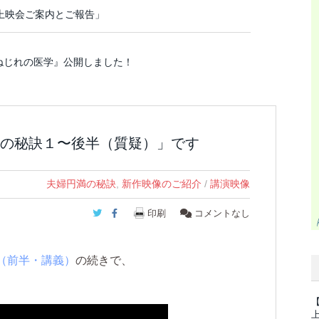
 上映会ご案内とご報告」
 ねじれの医学』公開しました！
の秘訣１〜後半（質疑）」です
夫婦円満の秘訣
,
新作映像のご紹介
/
講演映像
Twitter
Facebook
印刷
コメントなし
（前半・講義）
の続きで、