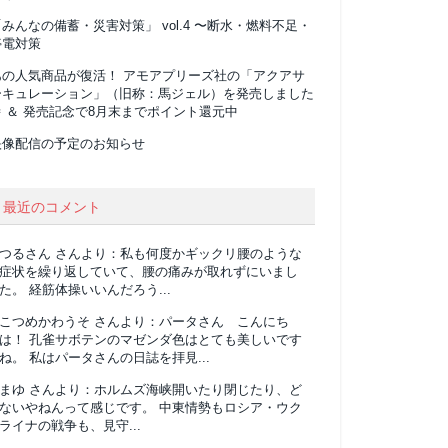
みんなの備蓄・災害対策」 vol.4 〜断水・燃料不足・
停電対策
あの人気商品が復活！ アモアプリーズ社の「アクアサ
ーキュレーション」（旧称：馬ジェル）を発売しました
 ＆ 発売記念で8月末までポイント還元中
映像配信の予定のお知らせ
最近のコメント
つるさん
さんより：
私も何度かギックリ腰のような
症状を繰り返していて、腰の痛みが取れずにいまし
た。 経筋体操いいんだろう...
こつめかわうそ
さんより：
パータさん こんにち
は！ 孔雀サボテンのマゼンダ色はとても美しいです
ね。 私はパータさんの日誌を拝見...
まゆ
さんより：
ホルムズ海峡開いたり閉じたり、ど
ないやねんって感じです。 中東情勢もロシア・ウク
ライナの戦争も、見守...