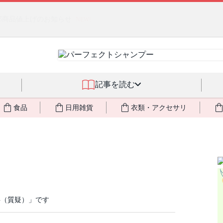
燃料不足・停電対策
NEW!
記事を読む
食品
日用雑貨
衣類・アクセサリ
半（質疑）」です