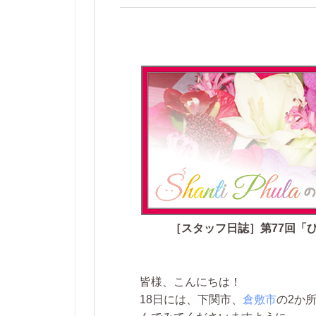
［スタッフ日誌］第77回「
皆様、こんにちは！
18日には、下関市、
倉敷市
の2か