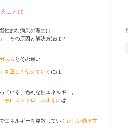
かることは…
慢性的な病気の理由は
」…その原因と解決方法は？
ガズム
とその違い
」を正しく伝えていく
には
っている、過剰な性エネルギー。
上手にコントロールする
には
でエネルギーを発散していく
正しい働き方