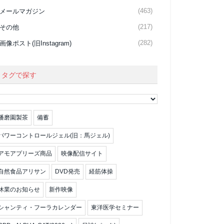
(463)
メールマガジン
(217)
その他
(282)
画像ポスト(旧Instagram)
タグで探す
播磨園製茶
備蓄
パワーコントロールジェル(旧：馬ジェル)
アモアプリーズ商品
映像配信サイト
自然食品アリサン
DVD発売
経筋体操
休業のお知らせ
新作映像
シャンティ・フーラカレンダー
東洋医学セミナー