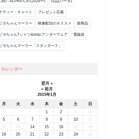
CBD - ALPHA-CAT(2026〜)
日誌(パータ)
ナディー・チャート
プレゼント応募
ピヨちゃんマーラー
映像配信のオススメ
新商品
ピヨちゃんTシャツ&amp;アンダーウェア
電磁波
ピヨちゃんマーラー「スタンダード」
カレンダー
翌月 »
« 前月
2015年1月
月
火
水
木
金
土
日
1
2
3
4
5
6
7
8
9
10
11
12
13
14
15
16
17
18
19
20
21
22
23
24
25