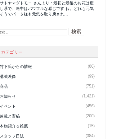
サトヤマダトモコ
さんより：
最初と最後のお花は癒
し系で、途中はパワフルな感じです ね。どれも元気
そうでパータ様も元気を取り戻され...
カテゴリー
(86)
竹下氏からの情報
(99)
講演映像
(751)
商品
(1,421)
お知らせ
(456)
イベント
(200)
連載と寄稿
(15)
本物紹介＆推薦
(384)
スタッフ日誌