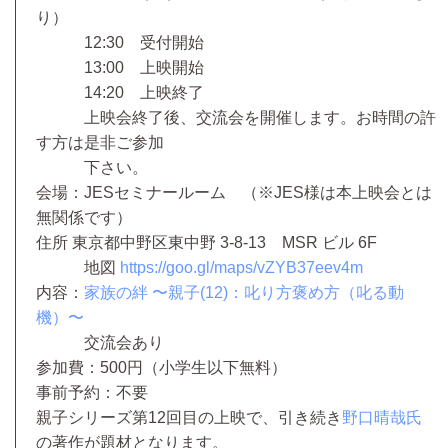
り）
12:30 受付開始
13:00 上映開始
14:20 上映終了
上映会終了後、交流会を開催します。お時間の許
す方は是非ご参加
下さい。
会場：JESセミナールーム （※JES様は本上映会とは
無関係です）
住所 東京都中野区東中野 3-8-13 MSR ビル 6F
地図
https://goo.gl/maps/vZYB37eev4m
内容：
家族の絆 〜親子(12)：叱り方褒め方（叱る動
機）〜
交流会あり
参加費：500円（小学生以下無料）
事前予約：不要
親子シリーズ第12回目の上映で、引き続き
野口晴哉氏
の著作が題材となります。