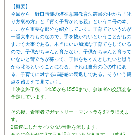
【概要】
今回から、野口晴哉の潜在意識教育法叢書の中から『叱
り方褒め方』と『背く子背かれる親』というニ冊の本、
ここから重要な部分を紹介していく。子育てというのが
一番大事なものなので、手を抜かないということがもの
すごく大事である。本当にいい加減な子育てをしている
ので、子供がちゃんと育たない。子供がちゃんと育って
いないと苛立ちが募って、子供をちゃんとしたいと思う
から叱るということになる。それは自分の心の中にあ
る、子育てに対する罪悪感の裏返しである。そういう観
点を踏まえて見ていく。
上映会終了後、14:35から15:50まで、参加者の交流会を
予定しています。
その後、希望者でガヤトリー・マントラを3マラ唱えま
す。
2倍速にしたサイババの音源を流します。
それに合わせて3マラを唱えていただきます。（約45