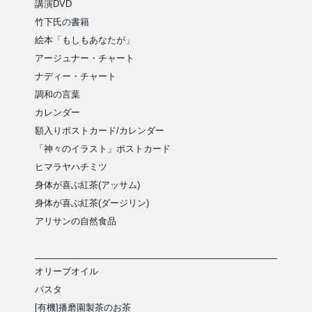
講演DVD
竹下氏の書籍
絵本「もしもあなたが」
アージュナー・チャート
ナディー・チャート
調和の言葉
カレンダー
額入りポストカード/カレンダー
「神々のイラスト」ポストカード
ヒマラヤハチミツ
身体が喜ぶ紅茶(アッサム)
身体が喜ぶ紅茶(ダージリン)
アリサンの自然食品
オリーブオイル
パスタ
[有機]播磨園製茶のお茶