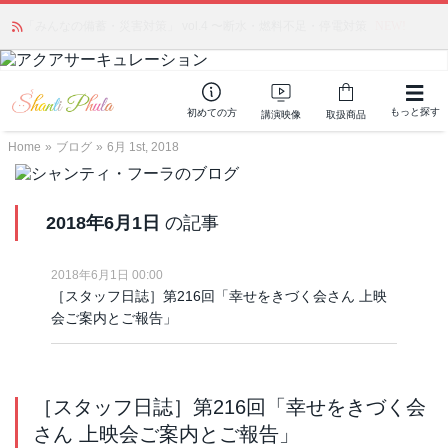
「みんなの備蓄・災害対策」 vol.4 〜断水・燃料不足・停電対策
NEW!
もっと探す
初めての方
講演映像
取扱商品
Home
»
ブログ
»
6月 1st, 2018
2018年6月1日
の記事
2018年6月1日 00:00
［スタッフ日誌］第216回「幸せをきづく会さん 上映
会ご案内とご報告」
［スタッフ日誌］第216回「幸せをきづく会
さん 上映会ご案内とご報告」