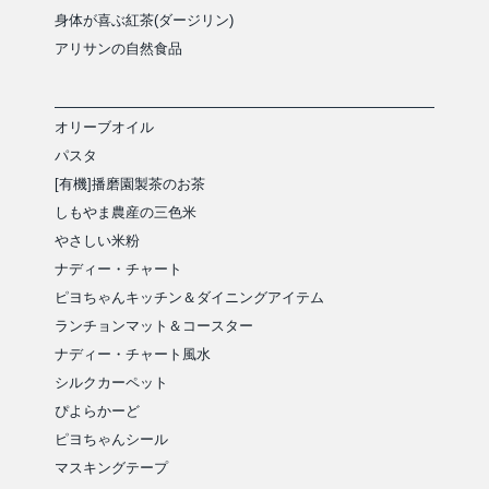
身体が喜ぶ紅茶(ダージリン)
アリサンの自然食品
オリーブオイル
パスタ
[有機]播磨園製茶のお茶
しもやま農産の三色米
やさしい米粉
ナディー・チャート
ピヨちゃんキッチン＆ダイニングアイテム
ランチョンマット＆コースター
ナディー・チャート風水
シルクカーペット
ぴよらかーど
ピヨちゃんシール
マスキングテープ