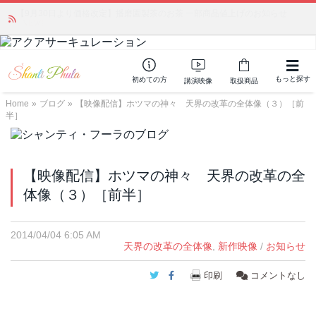
かつて愛されていた人気商品が復活！夏場に活躍するジェルクリーム「アク
アサーキュレーション」💖🏖️ 8月末までの購入でポイント還元も✨
もっと探す
初めての方
講演映像
取扱商品
Home
»
ブログ
»
【映像配信】ホツマの神々 天界の改革の全体像（３）［前
半］
【映像配信】ホツマの神々 天界の改革の全
体像（３）［前半］
2014/04/04 6:05 AM
天界の改革の全体像
,
新作映像
/
お知らせ
Twitter
Facebook
印刷
コメントなし