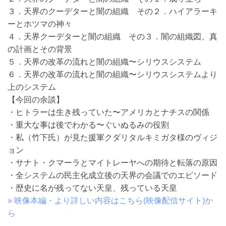
３．天界のクーデターと闇の組織 その２．ハイアラーキ
ーとホツマの神々
４．天界クーデターと闇の組織 その３．闇の組織図、真
の計画とその背景
５．天界の改革の流れと闇の組織〜シリウスシステム
６．天界の改革の流れと闇の組織〜シリウスシステムより
上のシステム
【今回の余談】
・ヒトラーは生き残っていた〜アメリカとナチスの関係
・重大な事は後でわかる〜ぐいぬるみの役割
・私（竹下氏）が見た援軍クダリタルキミガタ様のヴィジ
ョン
・サナト・クマーラとマイトレーヤへの期待と転落の原因
・全システムの民主化成立後の天界の会議でのエピソード
・歴史に名が残ってない天皇、残っている天皇
» 映像本編・より詳しい内容はこちら(映像配信サイト)か
ら