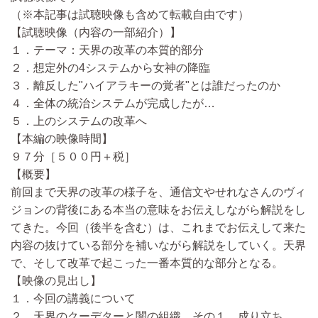
（※本記事は試聴映像も含めて転載自由です）
【試聴映像（内容の一部紹介）】
１．テーマ：天界の改革の本質的部分
２．想定外の4システムから女神の降臨
３．離反した"ハイアラキーの覚者"とは誰だったのか
４．全体の統治システムが完成したが…
５．上のシステムの改革へ
【本編の映像時間】
９７分［５００円＋税］
【概要】
前回まで天界の改革の様子を、通信文やせれなさんのヴィ
ジョンの背後にある本当の意味をお伝えしながら解説をし
てきた。今回（後半を含む）は、これまでお伝えして来た
内容の抜けている部分を補いながら解説をしていく。天界
で、そして改革で起こった一番本質的な部分となる。
【映像の見出し】
１．今回の講義について
２．天界のクーデターと闇の組織 その１．成り立ち