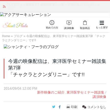
かつて愛されていた人気商品が復活！夏場に活躍するジェルクリーム「アク
アサーキュレーション」💖🏖️ 8月末までの購入でポイント還元も✨
もっと探す
初めての方
講演映像
取扱商品
Home
»
ブログ
»
今週の映像配信は、東洋医学セミナー雑談集第7弾 「チャク
ラとクンダリニー」です!!
今週の映像配信は、東洋医学セミナー雑談集
第7弾
「チャクラとクンダリニー」です!!
2014/09/04 12:00 PM
新作映像のご紹介
,
東洋医学セミナー雑談集
/
講演映像
Twitter
Facebook
印刷
コメントなし