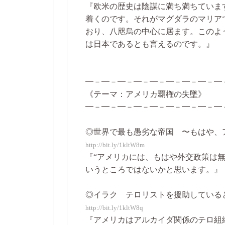
『欧米の歴史は陰謀に満ち満ちていま
着くのです。それがマグダラのマリア
おり、八咫烏の中心に居ます。このよ
は日本であるとも言えるのです。』
━－━－━－━－━－━－━－━－━
《テーマ：アメリカ覇権の失墜》
━－━－━－━－━－━－━－━－━
◎世界で最も愚劣な帝国 〜もはや、アメリ
http://bit.ly/1kltW8m
『“アメリカには、もはや外交政策は
いうところではないかと思います。』
◎イラク テロリストを援助しているとして
http://bit.ly/1kltW8q
『アメリカはアルカイダ関係のテロ組