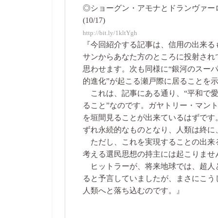
◎ショーグン・アモナとドランヴァー
(10/17)
http://bit.ly/1kltYgh
『今回紹介する記事は、信用の出来る
サンからあなた方のところに投射され
思わせます。次も同様に“銀河のスーパ
的進化”が起こる瀬戸際に居ることを
これは、記事にある通り、“平和で愛
ること”なのです。ガヤトリー・マン
を垣間見ることが出来ているはずです
ずれ永続的なものとなり、人類は終に
ただし、これを実現することの出来
考える選民思想の持主には起こりませ
ヒットラーが、将来地球では、超人
ると予言していましたが、まさにこう
人類へと落ち込むのです。』