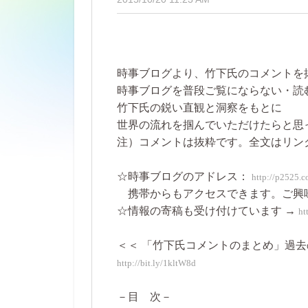
時事ブログより、竹下氏のコメントを
時事ブログを普段ご覧にならない・読
竹下氏の鋭い直観と洞察をもとに
世界の流れを掴んでいただけたらと思
注）コメントは抜粋です。全文はリン
☆時事ブログのアドレス：
http://p2525.
携帯からもアクセスできます。ご興
☆情報の寄稿も受け付けています →
ht
＜＜ 「竹下氏コメントのまとめ」過去
http://bit.ly/1kltW8d
－目 次－