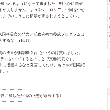
と知られるようになって来ました。明らかに国家
ずがありません。ようやく、ロシア、中国を中心
これまでのこうした横暴が正されようとしていま
元米国務長官の発言／反政府勢力養成プログラムは
な」 (10/11)
間の成果が掘削機２台”というのは笑いました。
グラムを中止”するとのことで支離滅裂です。
州に指図するなと発言しており、もはや米国覇権
す。』
－━－━－━－
で愛に満ちた至福の状態が永続する》
－━－━－━－