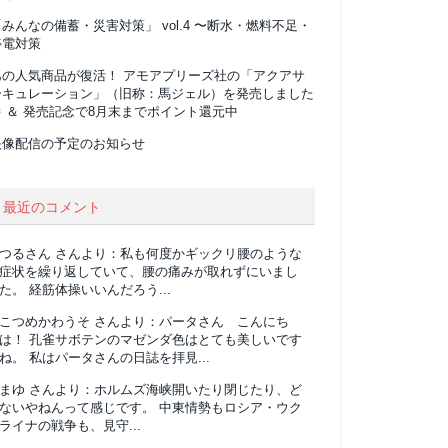
みんなの備蓄・災害対策」 vol.4 〜断水・燃料不足・
停電対策
あの人気商品が復活！ アモアプリーズ社の「アクアサ
ーキュレーション」（旧称：馬ジェル）を発売しました
 ＆ 発売記念で8月末までポイント還元中
映像配信の予定のお知らせ
最近のコメント
つるさん
さんより：
私も何度かギックリ腰のような
症状を繰り返していて、腰の痛みが取れずにいまし
た。 経筋体操いいんだろう...
こつめかわうそ
さんより：
パータさん こんにち
は！ 孔雀サボテンのマゼンダ色はとても美しいです
ね。 私はパータさんの日誌を拝見...
まゆ
さんより：
ホルムズ海峡開いたり閉じたり、ど
ないやねんって感じです。 中東情勢もロシア・ウク
ライナの戦争も、見守...