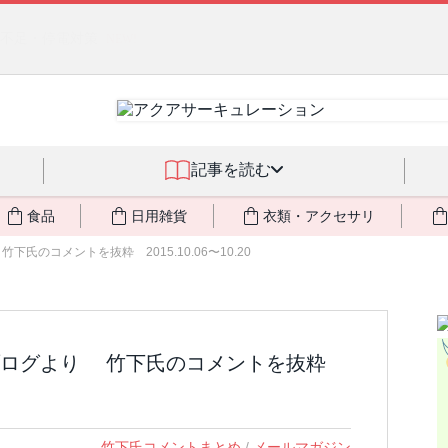
燃料不足・停電対策
NEW!
記事を読む
食品
日用雑貨
衣類・アクセサリ
のコメントを抜粋 2015.10.06〜10.20
ブログより 竹下氏のコメントを抜粋
竹下氏コメントまとめ
/
メールマガジン