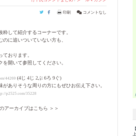
Twitter
Facebook
印刷
コメントなし
抜粋して紹介するコーナーです。
むのに追いついていない方も、
っております。
クを開いて参照してください。
(4じ 4じ 2ぶ 6ろ 9ぐ)
com/44269
味がありそうな周りの方にもぜひお伝え下さい。
tp://p2525.com/35228
のアーカイブはこちら ＞＞