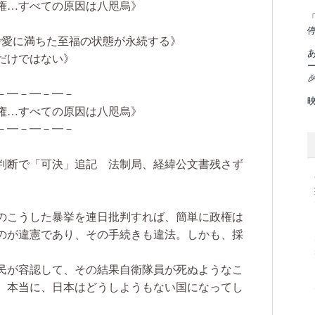
権…すべての原因は八咫烏》
「
で愛に満ちた至福の状態が永続する》
だけではない》

－━－━－━－
権…すべての原因は八咫烏》
－━－━－━－
判断で「可決」追記 法制局、経緯公文書残さず
のこうした暴挙を連日批判すれば、簡単に政権は
のが違憲であり、その手続きも違法。しかも、採
民が容認して、その結果自衛隊員が死ぬようなこ
。本当に、日本はどうしようもない国になってし