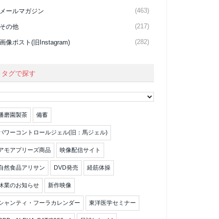
(463)
メールマガジン
(217)
その他
(282)
画像ポスト(旧Instagram)
タグで探す
播磨園製茶
備蓄
パワーコントロールジェル(旧：馬ジェル)
アモアプリーズ商品
映像配信サイト
自然食品アリサン
DVD発売
経筋体操
休業のお知らせ
新作映像
シャンティ・フーラカレンダー
東洋医学セミナー