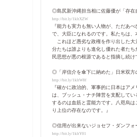
◎島尻新沖縄担当相に佐藤優が「存在自体が
http://bit.ly/1kltXZW
『能力も実力も無い人物が、ただあべ
で、大臣になれるのです。私たちは、
これほど愚劣な政権を作り出した大
分たちは誰よりも進化し優れた者たち
民思想が悪の根源であると指摘し続け
◎「岸信介を傘下に納めた」日米双方の思惑
http://bit.ly/1kltW8f
『確かに政治的、軍事的に日本はアメ
は、ブッシュ・ナチ陣営を支配してい
するのは血筋と霊能力です。八咫烏は
り上位の存在なのです。』
◎信用が出来ないジョセフ・ダンフォード米
http://bit.ly/1kltY01