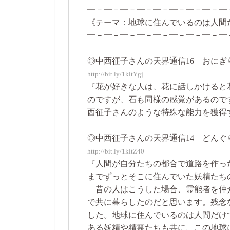
━－━－━－━－━－━－━－━－━
《テーマ：地球に住んでいるのは人間
━－━－━－━－━－━－━－━－━
◎中西征子さんの天界通信16 おにぎり君と
http://bit.ly/1kltYgj
『花が好きな人は、花に話しかけると
のですが、石も同様の感覚があるので
西征子さんのような特殊な能力を獲得
◎中西征子さんの天界通信14 どんぐりの
http://bit.ly/1kltZ40
『人間が自分たちの都合で道路を作っ
までずっとそこに住んでいた妖精たち
昔の人はこうした場合、霊能者を仲
で共に暮らしたのだと思います。残念
した。地球に住んでいるのは人間だけ
ある妖精や精霊たちも共に、この地球