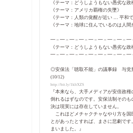
《テーマ：どうしようもない愚劣な政
《テーマ：アメリカ覇権の失墜》
《テーマ：人類の覚醒が近い … 平和
《テーマ：地球に住んでいるのは人間
━－━－━－━－━－━－━－━－━
《テーマ：どうしようもない愚劣な政
━－━－━－━－━－━－━－━－━
◎安保法「聴取不能」の議事録 与党
(10/12)
http://bit.ly/1kltXZS
『本来なら、大手メディアが安倍政権
倒れるはずなのです。安保法制そのも
決は現実には存在していません。
これほどメチャクチャなやり方を国
とがあったとすれば、まさに悲劇です
まいました。』