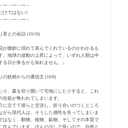
－━－━－━－
だけではない》
－━－━－━－
の会話 (10/18)
花が微妙に揺れて喜んでくれているのがわかるも
す。地球の波動の上昇によって、いずれ人類は中
する日が来るかも知れません。』
妖精からの通信文 (10/8)
たり、森を切り開いて宅地にしたりすると、これ
の住処が奪われてしまいます。
介に立てて彼らと交渉し、折り合いのつくところ
ながら現代人は、そうした感性を失ってしまいま
ではなく、動物、植物、鉱物、そしてその本質で
に住んでいます。ほんの少しで良いので、自然と