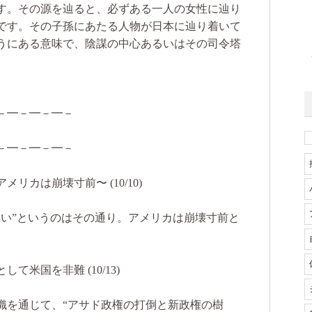
す。その源を辿ると、必ずある一人の女性に辿り
です。その子孫にあたる人物が日本に辿り着いて
うにある意味で、陰謀の中心あるいはその司令塔
－━－━－━－
－━－━－━－
カは崩壊寸前〜 (10/10)
無い”というのはその通り。アメリカは崩壊寸前と
米国を非難 (10/13)
織を通じて、“アサド政権の打倒と新政権の樹