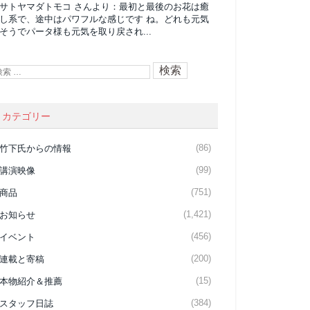
サトヤマダトモコ
さんより：
最初と最後のお花は癒
し系で、途中はパワフルな感じです ね。どれも元気
そうでパータ様も元気を取り戻され...
カテゴリー
(86)
竹下氏からの情報
(99)
講演映像
(751)
商品
(1,421)
お知らせ
(456)
イベント
(200)
連載と寄稿
(15)
本物紹介＆推薦
(384)
スタッフ日誌