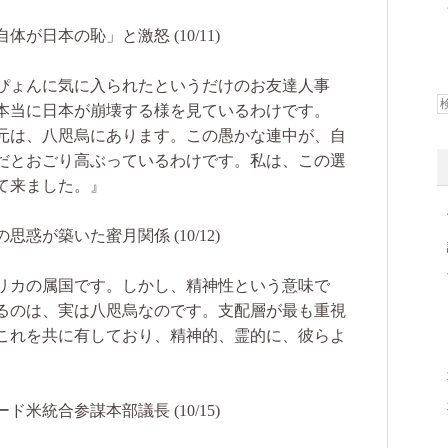
日本の恥」と激怒 (10/11)
ぴょんに気に入られたというだけのお友達人事
本当に日本が崩壊する様を見ているわけです。
元は、八咫烏にあります。この愚かな連中が、自
だとおごり高ぶっているわけです。私は、この選
て来ました。』
が築いた蜜月関係 (10/12)
リカの属国です。しかし、精神性という意味で
るのは、実は八咫烏なのです。支配層が最も重視
これを共に有しており、精神的、霊的に、彼らよ
統合参謀本部議長 (10/15)