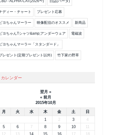
CBD - ALPHA-CAT(2026〜)
日誌(パータ)
ナディー・チャート
プレゼント応募
ピヨちゃんマーラー
映像配信のオススメ
新商品
ピヨちゃんTシャツ&amp;アンダーウェア
電磁波
ピヨちゃんマーラー「スタンダード」
プレゼント(定期プレゼント以外)
竹下家の野草
カレンダー
翌月 »
« 前月
2015年10月
月
火
水
木
金
土
日
1
2
3
4
5
6
7
8
9
10
11
12
13
14
15
16
17
18