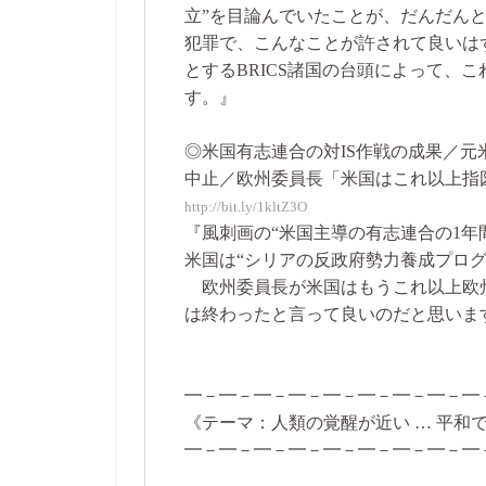
立”を目論んでいたことが、だんだん
犯罪で、こんなことが許されて良いは
とするBRICS諸国の台頭によって、
す。』
◎米国有志連合の対IS作戦の成果／
中止／欧州委員長「米国はこれ以上指図する
http://bit.ly/1kltZ3O
『風刺画の“米国主導の有志連合の1年
米国は“シリアの反政府勢力養成プロ
欧州委員長が米国はもうこれ以上欧
は終わったと言って良いのだと思いま
━－━－━－━－━－━－━－━－━
《テーマ：人類の覚醒が近い … 平和
━－━－━－━－━－━－━－━－━