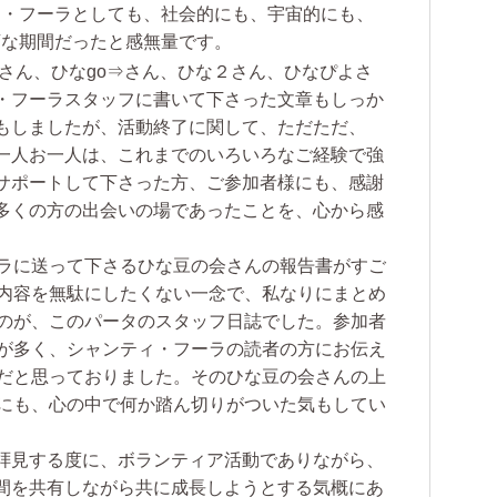
ィ・フーラとしても、社会的にも、宇宙的にも、
変な期間だったと感無量です。
aさん、ひなgo⇒さん、ひな２さん、ひなぴよさ
・フーラスタッフに書いて下さった文章もしっか
もしましたが、活動終了に関して、ただただ、
一人お一人は、これまでのいろいろなご経験で強
サポートして下さった方、ご参加者様にも、感謝
多くの方の出会いの場であったことを、心から感
ラに送って下さるひな豆の会さんの報告書がすご
内容を無駄にしたくない一念で、私なりにまとめ
のが、このパータのスタッフ日誌でした。参加者
が多く、シャンティ・フーラの読者の方にお伝え
だと思っておりました。そのひな豆の会さんの上
にも、心の中で何か踏ん切りがついた気もしてい
拝見する度に、ボランティア活動でありながら、
間を共有しながら共に成長しようとする気概にあ