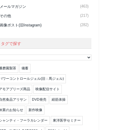
(463)
メールマガジン
(217)
その他
(282)
画像ポスト(旧Instagram)
タグで探す
播磨園製茶
備蓄
パワーコントロールジェル(旧：馬ジェル)
アモアプリーズ商品
映像配信サイト
自然食品アリサン
DVD発売
経筋体操
休業のお知らせ
新作映像
シャンティ・フーラカレンダー
東洋医学セミナー