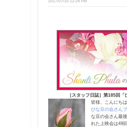
2017/07/10 12:24 PM
［スタッフ日誌］第185回「
皆様、こんにち
ひな豆の会さん
な豆の会さん最後
れた上映会は49