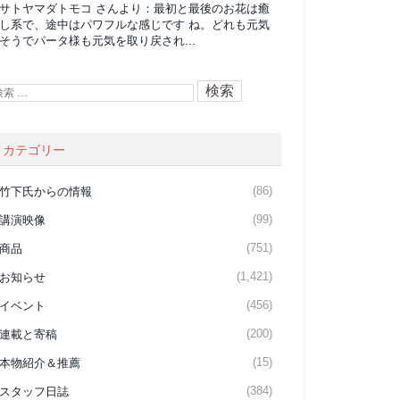
サトヤマダトモコ
さんより：
最初と最後のお花は癒
し系で、途中はパワフルな感じです ね。どれも元気
そうでパータ様も元気を取り戻され...
カテゴリー
(86)
竹下氏からの情報
(99)
講演映像
(751)
商品
(1,421)
お知らせ
(456)
イベント
(200)
連載と寄稿
(15)
本物紹介＆推薦
(384)
スタッフ日誌