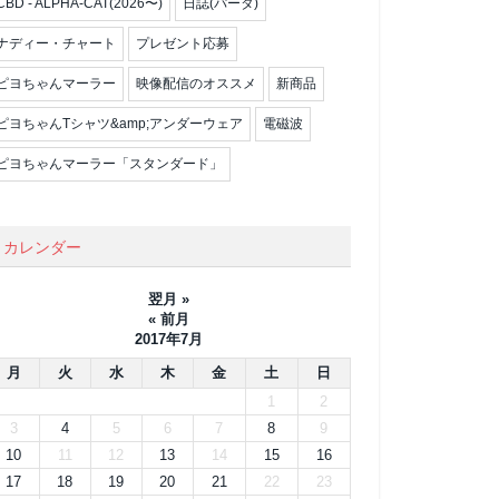
CBD - ALPHA-CAT(2026〜)
日誌(パータ)
ナディー・チャート
プレゼント応募
ピヨちゃんマーラー
映像配信のオススメ
新商品
ピヨちゃんTシャツ&amp;アンダーウェア
電磁波
ピヨちゃんマーラー「スタンダード」
カレンダー
翌月 »
« 前月
2017年7月
月
火
水
木
金
土
日
1
2
3
4
5
6
7
8
9
10
11
12
13
14
15
16
17
18
19
20
21
22
23