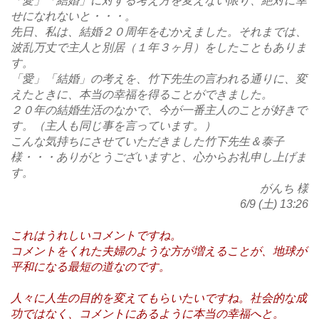
「愛」「結婚」に対する考え方を変えない限り、絶対に幸
せになれないと・・・。
先日、私は、結婚２０周年をむかえました。それまでは、
波乱万丈で主人と別居（１年３ヶ月）をしたこともありま
す。
「愛」「結婚」の考えを、竹下先生の言われる通りに、変
えたときに、本当の幸福を得ることができました。
２０年の結婚生活のなかで、今が一番主人のことが好きで
す。（主人も同じ事を言っています。）
こんな気持ちにさせていただきました竹下先生＆泰子
様・・・ありがとうございますと、心からお礼申し上げま
す。
がんち 様
6/9 (土) 13:26
これはうれしいコメントですね。
コメントをくれた夫婦のような方が増えることが、地球が
平和になる最短の道なのです。
人々に人生の目的を変えてもらいたいですね。社会的な成
功ではなく、コメントにあるように本当の幸福へと。