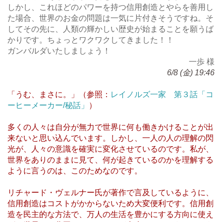
しかし、これほどのパワーを持つ信用創造とやらを善用し
た場合、世界のお金の問題は一気に片付きそうですね。そ
してその先に、人類の輝かしい歴史が始まることを願うば
かりです。ちょっとワクワクしてきました！！
ガンバルダいたしましょう！
一歩 様
6/8 (金) 19:46
「うむ、まさに。」（参照：
レイノルズ一家 第３話「コ
ーヒーメーカー/秘話」
）
多くの人々は自分が無力で世界に何も働きかけることが出
来ないと思い込んでいます。しかし、一人の人の理解の閃
光が、人々の意識を確実に変化させているのです。私が、
世界をありのままに見て、何が起きているのかを理解する
ように言うのは、このためなのです。
リチャード・ヴェルナー氏が著作で言及しているように、
信用創造はコストがかからないため大変便利です。信用創
造を民主的な方法で、万人の生活を豊かにする方向に使え