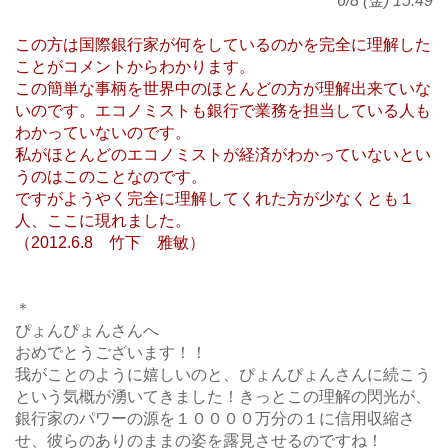
6/8 (金) 15:49
この方は国際銀行家が何をしているのかを完全に理解した
ことがコメントからわかります。
この簡単な事柄を世界中のほとんどの方が理解出来ていな
いのです。エコノミストも銀行で業務を担当している人も
わかっていないのです。
私がほとんどのエコノミストが経済がわかっていないとい
うのはこのことなのです。
ですがようやく完全に理解してくれた方が少なくとも１
人、ここに現れました。
（2012.6.8 竹下 雅敏）
＊
ぴょんぴょんさんへ
おめでとうございます！！
我がことのように嬉しいのと、ぴょんぴょんさんに続こう
という気概が湧いてきました！きっとこの理解の閃光が、
銀行家のパワーの源を１００００万分の１に信用収縮さ
せ、彼らのありのままの姿を露見させるのですね！