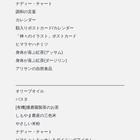
ナディー・チャート
調和の言葉
カレンダー
額入りポストカード/カレンダー
「神々のイラスト」ポストカード
ヒマラヤハチミツ
身体が喜ぶ紅茶(アッサム)
身体が喜ぶ紅茶(ダージリン)
アリサンの自然食品
オリーブオイル
パスタ
[有機]播磨園製茶のお茶
しもやま農産の三色米
やさしい米粉
ナディー・チャート
ピヨちゃんキッチン＆ダイニングアイテム