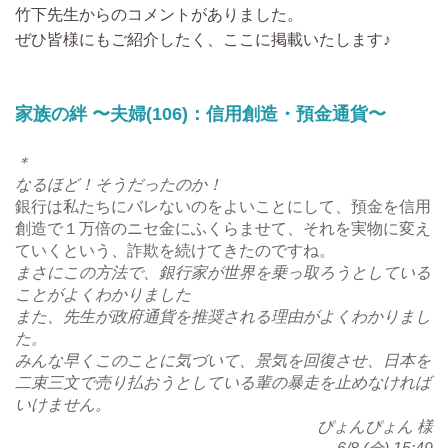
竹下先生からのコメントがありました。
ぜひ皆様にもご紹介したく、ここに掲載いたします♪
家族の絆 〜夫婦(106)：信用創造・預金通貨〜
＊
なるほど！そうだったのか！
銀行は私たちにバレないのをよいことにして、預金を信用
創造で１万倍のニセ金にふくらませて、それを実物に変え
ていくという、詐欺を続けてきたのですね。
まさにこの方法で、銀行家が世界を乗っ取ろうとしている
ことがよくわかりました
また、先生が政府通貨を推奨される理由がよくわかりまし
た。
みんな早くこのことに気づいて、景気を回復させ、日本を
二束三文で売り払おうとしている輩の暴走を止めなければ
いけません。
ぴょんぴょん 様