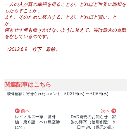
一人の人が真の幸福を得ることが、どれほど世界に調和を
もたらすことか、
また、そのために努力することが、どれほど貴いこと
か、
何もせず何も働きかけないように見えて、実は最大の貢献
をなしているのです。
（2012.6.9 竹下 雅敏）
関連記事はこちら
映像配信に寄せられたコメント 5月31日(木) 〜 6月6日(水)
前へ
次へ
レイノルズ一家 番外
DVD発売のお知らせ：家
編 第８話「ヘロ島空港
族の絆75（信用創造）＆
にて」
日本史8（保元の乱）