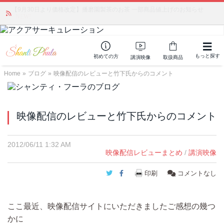
「みんなの備蓄・災害対策」 vol.4 〜断水・燃料不足・停電対策
NEW!
もっと探す
初めての方
講演映像
取扱商品
Home
»
ブログ
»
映像配信のレビューと竹下氏からのコメント
映像配信のレビューと竹下氏からのコメント
2012/06/11 1:32 AM
映像配信レビューまとめ
/
講演映像
Twitter
Facebook
印刷
コメントなし
ここ最近、映像配信サイトにいただきましたご感想の幾つ
かに