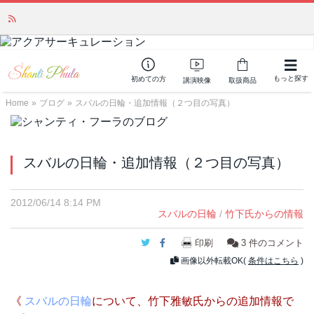
かつて愛されていた人気商品が復活！夏場に活躍するジェルクリーム「アク
アサーキュレーション」💖🏖️ 8月末までの購入でポイント還元も✨
もっと探す
初めての方
講演映像
取扱商品
Home
»
ブログ
»
スバルの日輪・追加情報（２つ目の写真）
スバルの日輪・追加情報（２つ目の写真）
2012/06/14 8:14 PM
スバルの日輪
/
竹下氏からの情報
Twitter
Facebook
印刷
3
件のコメント
画像以外転載OK(
条件はこちら
)
《
スバルの日輪
について、竹下雅敏氏からの追加情報で