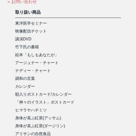
» お問い合わせ
取り扱い商品
東洋医学セミナー
映像配信チケット
講演DVD
竹下氏の書籍
絵本「もしもあなたが」
アージュナー・チャート
ナディー・チャート
調和の言葉
カレンダー
額入りポストカード/カレンダー
「神々のイラスト」ポストカード
ヒマラヤハチミツ
身体が喜ぶ紅茶(アッサム)
身体が喜ぶ紅茶(ダージリン)
アリサンの自然食品