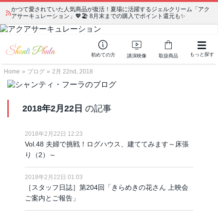
かつて愛されていた人気商品が復活！夏場に活躍するジェルクリーム「アク
アサーキュレーション」💖🏖️ 8月末までの購入でポイント還元も✨
もっと探す
初めての方
講演映像
取扱商品
Home
»
ブログ
»
2月 22nd, 2018
2018年2月22日
の記事
2018年2月22日 12:23
Vol.48 夫婦で挑戦！ログハウス、建ててみます～床張
り（2）～
2018年2月22日 01:03
［スタッフ日誌］第204回「きらめきの花さん 上映会
ご案内とご報告」