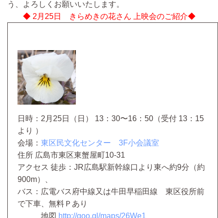
う、よろしくお願いいたします。
◆ 2月25日 きらめきの花さん 上映会のご紹介◆
日時：2月25日（日） 13：30〜16：50（受付 13：15
より ）
会場：
東区民文化センター 3F小会議室
住所 広島市東区東蟹屋町10-31
アクセス
徒歩：JR広島駅新幹線口より東へ約9分（約
900m）、
バス：広電バス府中線又は牛田早稲田線 東区役所前
で下車、無料Ｐあり
地図
http://goo.gl/maps/26We1