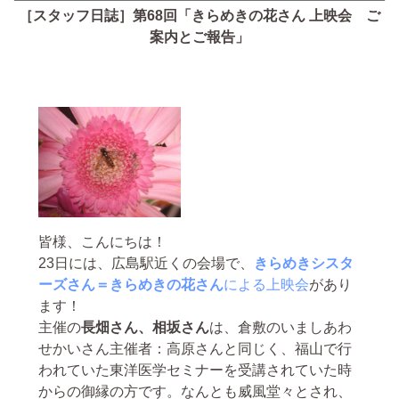
［スタッフ日誌］第68回「きらめきの花さん 上映会 ご
案内とご報告」
皆様、こんにちは！
23日には、広島駅近くの会場で、
きらめきシスタ
ーズさん＝きらめきの花さん
による上映会
があり
ます！
主催の
長畑さん、相坂さん
は、倉敷のいましあわ
せかいさん主催者：高原さんと同じく、福山で行
われていた東洋医学セミナーを受講されていた時
からの御縁の方です。なんとも威風堂々とされ、