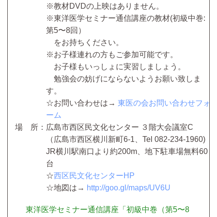
※教材DVDの上映はありません。
※東洋医学セミナー通信講座の教材(初級中巻:
第5〜8回）
をお持ちください。
※お子様連れの方もご参加可能です。
お子様もいっしょに実習しましょう。
勉強会の妨げにならないようお願い致しま
す。
☆お問い合わせは→
東医の会お問い合わせフォ
ーム
場 所：広島市西区民文化センター ３階大会議室C
（広島市西区横川新町6-1、Tel 082-234-1960)
JR横川駅南口より約200m、地下駐車場無料60
台
☆
西区民文化センターHP
☆地図は→
http://goo.gl/maps/UV6U
東洋医学セミナー通信講座「初級中巻（第5〜8