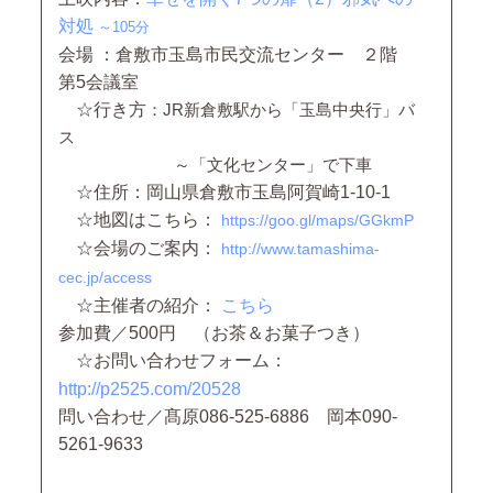
対処
～105分
会場 ：倉敷市玉島市民交流センター ２階
第5会議室
☆行き方
：JR新倉敷駅から「玉島中央行」バ
ス
～「文化センター」で下車
☆住所：岡山県倉敷市玉島阿賀崎1-10-1
☆地図はこちら：
https://goo.gl/maps/GGkmP
☆会場のご案内：
http://www.tamashima-
cec.jp/access
☆主催者の紹介：
こちら
参加費／500円 （お茶＆お菓子つき）
☆お問い合わせフォーム：
http://p2525.com/20528
問い合わせ／髙原086-525-6886 岡本090-
5261-9633