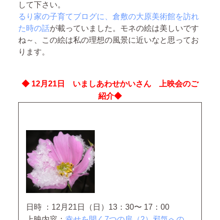
して下さい。
るり家の子育てブログに、倉敷の大原美術館を訪れ
た時の話
が載っていました。モネの絵は美しいです
ね～、この絵は私の理想の風景に近いなと思ってお
ります。
◆ 12月21日 いましあわせかいさん 上映会のご
紹介◆
日時 ：12月21日（日）13：30〜 17：00
上映内容：
幸せを開く7つの扉（2）邪気への