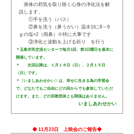
身体の邪気を取り除く心身の浄化法を解
説します。
①手を洗う（パス）
②鼻を洗う（鼻うがい）温水1ℓに8～9
ｇの塩×2（両鼻）※特に大事です
③浄化と波動を上げる祈り を行う
＊玉島市民交流センターで毎月1回、第3日曜日を基本に
開催しています。
＊ 次回以降は、１月１８日（日）、２月１５日
（日）です。
＊〔いましあわせかい〕は、幸せに生きる為の学習会
で、どなたでもご自由にどの回からでも参加していただ
けます。また、どの宗教団体とも関係はありません。
いましあわせかい
◆ 11月23日 上映会のご報告◆