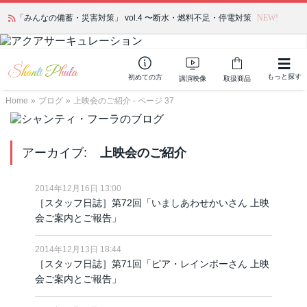
「みんなの備蓄・災害対策」 vol.4 〜断水・燃料不足・停電対策
NEW!
もっと探す
初めての方
講演映像
取扱商品
Home
»
ブログ
»
上映会のご紹介 - ページ 37
アーカイブ:
上映会のご紹介
2014年12月16日 13:00
［スタッフ日誌］第72回「いましあわせかいさん 上映
会ご案内とご報告」
2014年12月13日 18:44
［スタッフ日誌］第71回「ピア・レインボーさん 上映
会ご案内とご報告」