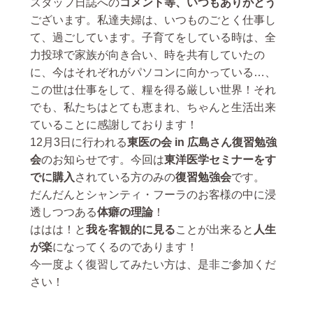
スタッフ日誌への
コメント等、いつもありがとう
ございます。私達夫婦は、いつものごとく仕事し
て、過ごしています。子育てをしている時は、全
力投球で家族が向き合い、時を共有していたの
に、今はそれぞれがパソコンに向かっている…、
この世は仕事をして、糧を得る厳しい世界！それ
でも、私たちはとても恵まれ、ちゃんと生活出来
ていることに感謝しております！
12月3日に行われる
東医の会 in 広島さん復習勉強
会
のお知らせです。今回は
東洋医学セミナーをす
でに購入
されている方のみの
復習勉強会
です。
だんだんとシャンティ・フーラのお客様の中に浸
透しつつある
体癖の理論
！
ははは！と
我を客観的に見る
ことが出来ると
人生
が楽
になってくるのであります！
今一度よく復習してみたい方は、是非ご参加くだ
さい！