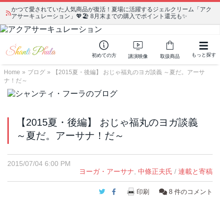
かつて愛されていた人気商品が復活！夏場に活躍するジェルクリーム「アク
アサーキュレーション」💖🏖️ 8月末までの購入でポイント還元も✨
もっと探す
初めての方
講演映像
取扱商品
Home
»
ブログ
»
【2015夏・後編】 おじゃ福丸のヨガ談義 ～夏だ。アーサ
ナ！だ～
【2015夏・後編】 おじゃ福丸のヨガ談義
～夏だ。アーサナ！だ～
2015/07/04 6:00 PM
ヨーガ・アーサナ
,
中條正夫氏
/
連載と寄稿
Twitter
Facebook
印刷
8
件のコメント