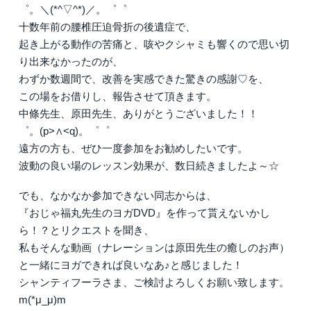
゜。＼(*^▽^*)／。゜゜
十数年前の腰椎圧迫骨折の後遺症で、
起き上がる動作の苦痛と、咳やクシャミも響くので思い切
り出来なかったのが、
わずか数週間で、改善を実感できた驚きの感謝♡を、
この場をお借りし、報告させて頂きます。
中條先生、原田先生、ありがとうございました！！
゜。(p>∧<q)。゜゜
遠方の方も、ぜひ一度参加をお勧めしたいです。
波動の良い場のレッスン効果が、数日続きましたよ～☆
でも、なかなか参加できない同志からは、
『おじゃ福丸先生のヨガDVD』を作って貰えないかし
ら！？とリクエストを聞き、
私もそんな動画（ナレーションは原田先生の癒しのお声）
と一緒にヨガできれば良いなあ♪と感じました！
シャンティフーラさま、ご検討よろしくお願い致します。
m(*μ_μ)m