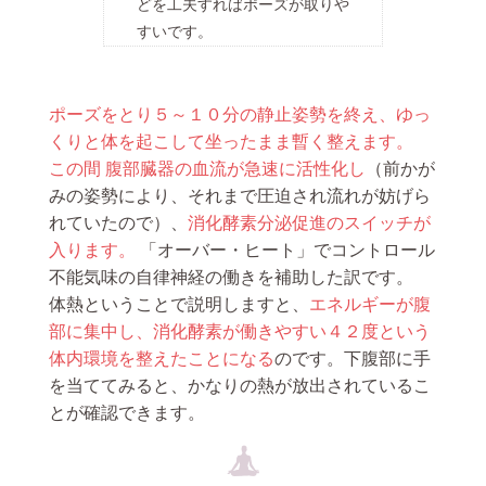
どを工夫すればポーズが取りや
すいです。
ポーズをとり５～１０分の静止姿勢を終え、ゆっ
くりと体を起こして坐ったまま暫く整えます。
この間 腹部臓器の血流が急速に活性化し
（前かが
みの姿勢により、それまで圧迫され流れが妨げら
れていたので）、
消化酵素分泌促進のスイッチが
入ります。
「オーバー・ヒート」でコントロール
不能気味の自律神経の働きを補助した訳です。
体熱ということで説明しますと、
エネルギーが腹
部に集中し、消化酵素が働きやすい４２度という
体内環境を整えたことになる
のです。下腹部に手
を当ててみると、かなりの熱が放出されているこ
とが確認できます。