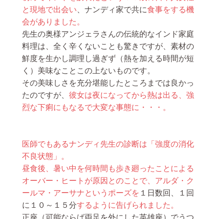
と現地で出会い
、ナンディ家で共に
食事をする機
会がありました。
先生の奥様アンジェラさんの伝統的なインド家庭
料理は、全く辛くないことも驚きですが、素材の
鮮度を生かし調理し過ぎず（熱を加える時間が短
く）美味なことこの上ないものです。
その美味しさを充分堪能したところまでは良かっ
たのですが、
彼女は夜になってから熱は出る、強
烈な下痢にもなるで大変な事態に・・・。
医師でもあるナンディ先生の診断は「強度の消化
不良状態」。
昼食後、暑い中を何時間も歩き廻ったことによる
オーバー・ヒートが原因とのことで、アルダ・ク
ールマ・アーサナというポーズを
１日数回、１回
に１０～１５分
するように告げられました。
正座（可能ならば両足を外にした英雄座）でうつ