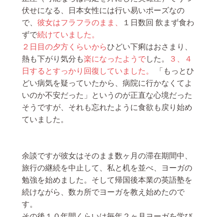
伏せになる、日本女性には行い易いポーズなの
で、
彼女はフラフラのまま、
１日数回 飲まず食わ
ずで
続けていました。
２日目の夕方くらいから
ひどい下痢はおさまり、
熱も下がり気分も
楽になったようで
した。
３、４
日するとすっかり回復していました。
「もっとひ
どい病気を疑っていたから、病院に行かなくてよ
いのか不安だった」というのが正直な心境だった
そうですが、それも忘れたように食欲も戻り始め
ていました。
余談ですが彼女はそのまま数ヶ月の滞在期間中、
旅行の継続を中止して、私と机を並べ、ヨーガの
勉強を始めました。そして帰国後本業の英語塾を
続けながら、数カ所でヨーガを教え始めたので
す。
その後１０年間くらいは毎年２ヶ月ヨーガを学び