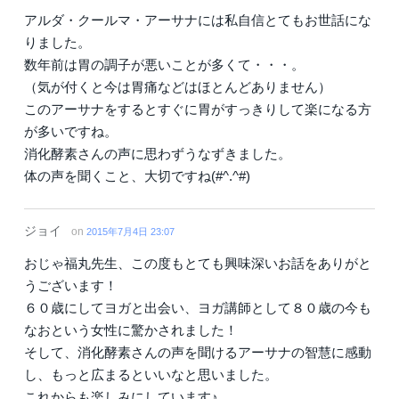
アルダ・クールマ・アーサナには私自信とてもお世話にな
りました。
数年前は胃の調子が悪いことが多くて・・・。
（気が付くと今は胃痛などはほとんどありません）
このアーサナをするとすぐに胃がすっきりして楽になる方
が多いですね。
消化酵素さんの声に思わずうなずきました。
体の声を聞くこと、大切ですね(#^.^#)
ジョイ
on
2015年7月4日 23:07
おじゃ福丸先生、この度もとても興味深いお話をありがと
うございます！
６０歳にしてヨガと出会い、ヨガ講師として８０歳の今も
なおという女性に驚かされました！
そして、消化酵素さんの声を聞けるアーサナの智慧に感動
し、もっと広まるといいなと思いました。
これからも楽しみにしています♪