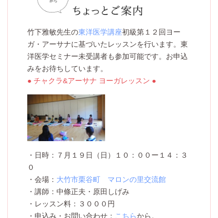
竹下雅敏先生の
東洋医学講座
初級第１２回ヨー
ガ・アーサナに基づいたレッスンを行います。東
洋医学セミナー未受講者も参加可能です。お申込
みをお待ちしています。
● チャクラ&アーサナ ヨーガレッスン ●
・日時：７月１９日（日）１０：００ー１４：３
０
・会場：
大竹市栗谷町 マロンの里交流館
・講師：中條正夫・原田しげみ
・レッスン料：３０００円
・申込み・お問い合わせ：
こちら
から。