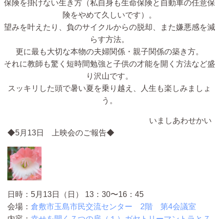
保険を掛けない生き方（私自身も生命保険と自動車の任意保
険をやめて久しいです）。
望みを叶えたり、負のサイクルからの脱却、また嫌悪感を減
らす方法。
更に最も大切な本物の夫婦関係・親子関係の築き方。
それに教師も驚く短時間勉強と子供の才能を開く方法など盛
り沢山です。
スッキリした頭で暑い夏を乗り越え、人生も楽しみましょ
う。
いましあわせかい
◆5月13日 上映会のご報告◆
日時：5月13日（日） 13：30〜16：45
会場：
倉敷市玉島市民交流センター 2階 第4会議室
内容：
幸せを開く７つの扉（１）ガヤトリーマントラと７