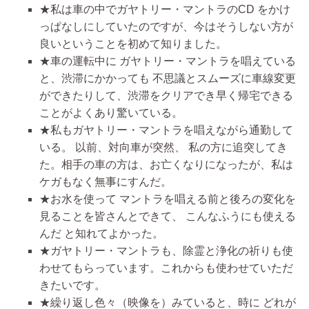
★私は車の中でガヤトリー・マントラのCD をかけ
っぱなしにしていたのですが、今はそうしない方が
良いということを初めて知りました。
★車の運転中に ガヤトリー・マントラを唱えている
と、渋滞にかかっても 不思議とスムーズに車線変更
ができたりして、渋滞をクリアでき早く帰宅できる
ことがよくあり驚いている。
★私もガヤトリー・マントラを唱えながら通勤して
いる。 以前、対向車が突然、 私の方に追突してき
た。相手の車の方は、お亡くなりになったが、私は
ケガもなく無事にすんだ。
★お水を使って マントラを唱える前と後ろの変化を
見ることを皆さんとできて、 こんなふうにも使える
んだ と知れてよかった。
★ガヤトリー・マントラも、除霊と浄化の祈りも使
わせてもらっています。これからも使わせていただ
きたいです。
★繰り返し色々（映像を）みていると、時に どれが