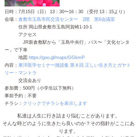
日時：7月15日（日） 13：30〜16：30 （受付 13：15より）
会場：
倉敷市玉島市民交流センター 2階 第6会議室
住所 岡山県倉敷市玉島阿賀崎1-10-1
アクセス
JR新倉敷駅から「玉島中央行」バス〜「文化センタ
ー」で下車
地図
https://goo.gl/maps/GGkmP
内容：
東洋医学セミナー雑談集 第８回 正しい生き方とガヤト
リー・マントラ
交流会あり
参加費：500円（小学生以下無料）
事前予約：不要
チラシ：
クリックでチラシを表示します
私達は人生に行き詰まり悩むことがあります。
そんな時どのように生きたら良いのか？その指針がここにあ
ります。