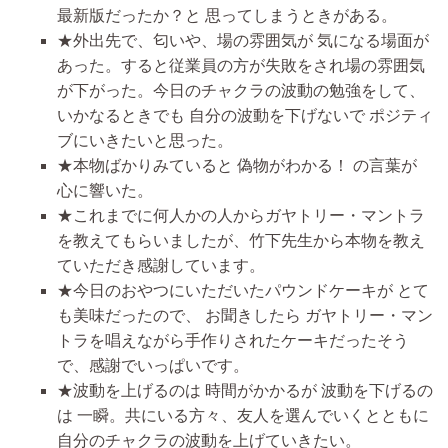
最新版だったか？と 思ってしまうときがある。
★外出先で、匂いや、場の雰囲気が 気になる場面が
あった。すると従業員の方が失敗をされ場の雰囲気
が下がった。今日のチャクラの波動の勉強をして、
いかなるときでも 自分の波動を下げないで ポジティ
ブにいきたいと思った。
★本物ばかりみていると 偽物がわかる！ の言葉が
心に響いた。
★これまでに何人かの人からガヤトリー・マントラ
を教えてもらいましたが、竹下先生から本物を教え
ていただき感謝しています。
★今日のおやつにいただいたパウンドケーキが とて
も美味だったので、 お聞きしたら ガヤトリー・マン
トラを唱えながら手作りされたケーキだったそう
で、感謝でいっぱいです。
★波動を上げるのは 時間がかかるが 波動を下げるの
は 一瞬。共にいる方々、友人を選んでいくとともに
自分のチャクラの波動を上げていきたい。