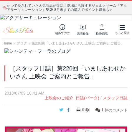
かつて愛されていた人気商品が復活！夏場に活躍するジェルクリーム「アク
アサーキュレーション」💖🏖️ 8月末までの購入でポイント還元も✨
もっと探す
初めての方
講演映像
取扱商品
Home
»
ブログ
»
第220回「いましあわせかいさん 上映会 ご案内とご報告」
［スタッフ日誌］第220回「いましあわせか
いさん 上映会 ご案内とご報告」
2018/07/09 10:41 AM
上映会のご紹介
,
日誌(パータ)
/
スタッフ日誌
Twitter
Facebook
印刷
1
件のコメント