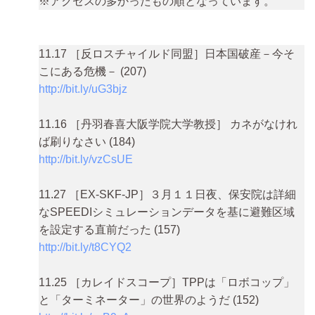
※アクセスの多かったもの順となっています。
11.17 ［反ロスチャイルド同盟］日本国破産－今そ
こにある危機－ (207)
http://bit.ly/uG3bjz
11.16 ［丹羽春喜大阪学院大学教授］ カネがなけれ
ば刷りなさい (184)
http://bit.ly/vzCsUE
11.27 ［EX-SKF-JP］３月１１日夜、保安院は詳細
なSPEEDIシミュレーションデータを基に避難区域
を設定する直前だった (157)
http://bit.ly/t8CYQ2
11.25 ［カレイドスコープ］TPPは「ロボコップ」
と「ターミネーター」の世界のようだ (152)