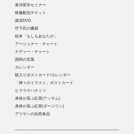
東洋医学セミナー
映像配信チケット
講演DVD
竹下氏の書籍
絵本「もしもあなたが」
アージュナー・チャート
ナディー・チャート
調和の言葉
カレンダー
額入りポストカード/カレンダー
「神々のイラスト」ポストカード
ヒマラヤハチミツ
身体が喜ぶ紅茶(アッサム)
身体が喜ぶ紅茶(ダージリン)
アリサンの自然食品