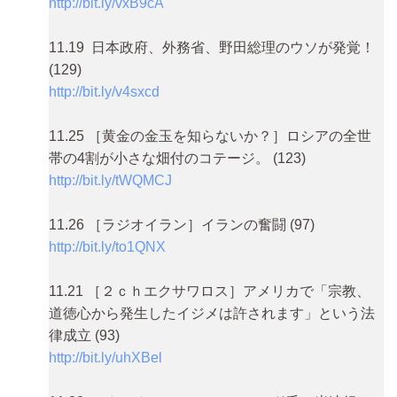
http://bit.ly/vxB9cA
11.19 日本政府、外務省、野田総理のウソが発覚！
(129)
http://bit.ly/v4sxcd
11.25 ［黄金の金玉を知らないか？］ロシアの全世
帯の4割が小さな畑付のコテージ。 (123)
http://bit.ly/tWQMCJ
11.26 ［ラジオイラン］イランの奮闘 (97)
http://bit.ly/to1QNX
11.21 ［２ｃｈエクサワロス］アメリカで「宗教、
道徳心から発生したイジメは許されます」という法
律成立 (93)
http://bit.ly/uhXBel