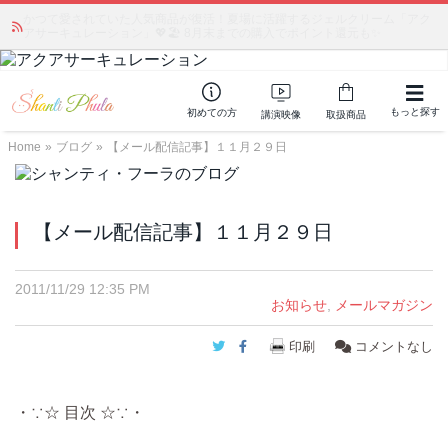
かつて愛されていた人気商品が復活！夏場に活躍するジェルクリーム「アク
アサーキュレーション」💖🏖️ 8月末までの購入でポイント還元も✨
もっと探す
初めての方
講演映像
取扱商品
Home
»
ブログ
»
【メール配信記事】１１月２９日
【メール配信記事】１１月２９日
2011/11/29 12:35 PM
お知らせ
,
メールマガジン
Twitter
Facebook
印刷
コメントなし
・∵☆ 目次 ☆∵・