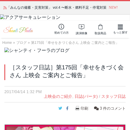
「みんなの備蓄・災害対策」 vol.4 〜断水・燃料不足・停電対策
NEW!
もっと探す
初めての方
講演映像
取扱商品
Home
»
ブログ
»
第175回「幸せをきづく会さん 上映会 ご案内とご報告」
［スタッフ日誌］第175回「幸せをきづく会
さん 上映会 ご案内とご報告」
2017/04/14 1:32 PM
上映会のご紹介
,
日誌(パータ)
/
スタッフ日誌
Twitter
Facebook
印刷
3
件のコメント