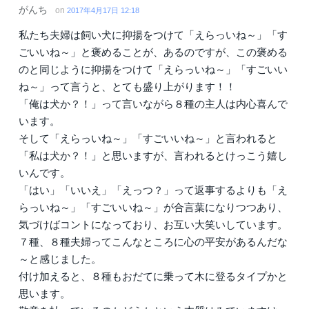
がんち
on
2017年4月17日 12:18
私たち夫婦は飼い犬に抑揚をつけて「えらっいね～」「す
ごいいね～」と褒めることが、あるのですが、この褒める
のと同じように抑揚をつけて「えらっいね～」「すごいい
ね～」って言うと、とても盛り上がります！！
「俺は犬か？！」って言いながら８種の主人は内心喜んで
います。
そして「えらっいね～」「すごいいね～」と言われると
「私は犬か？！」と思いますが、言われるとけっこう嬉し
いんです。
「はい」「いいえ」「えっつ？」って返事するよりも「え
らっいね～」「すごいいね～」が合言葉になりつつあり、
気づけばコントになっており、お互い大笑いしています。
７種、８種夫婦ってこんなところに心の平安があるんだな
～と感じました。
付け加えると、８種もおだてに乗って木に登るタイプかと
思います。