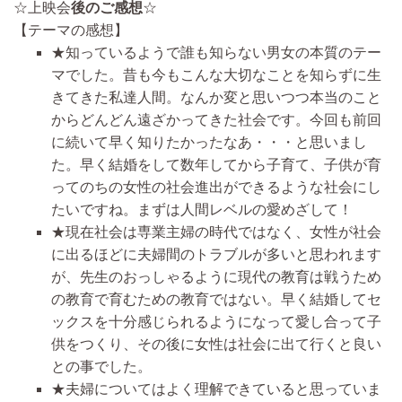
☆上映会
後のご感想
☆
【テーマの感想】
★知っているようで誰も知らない男女の本質のテー
マでした。昔も今もこんな大切なことを知らずに生
きてきた私達人間。なんか変と思いつつ本当のこと
からどんどん遠ざかってきた社会です。今回も前回
に続いて早く知りたかったなあ・・・と思いまし
た。早く結婚をして数年してから子育て、子供が育
ってのちの女性の社会進出ができるような社会にし
たいですね。まずは人間レベルの愛めざして！
★現在社会は専業主婦の時代ではなく、女性が社会
に出るほどに夫婦間のトラブルが多いと思われます
が、先生のおっしゃるように現代の教育は戦うため
の教育で育むための教育ではない。早く結婚してセ
ックスを十分感じられるようになって愛し合って子
供をつくり、その後に女性は社会に出て行くと良い
との事でした。
★夫婦についてはよく理解できていると思っていま