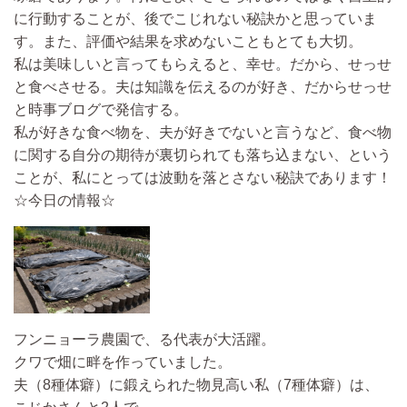
に行動することが、後でこじれない秘訣かと思っていま
す。また、評価や結果を求めないこともとても大切。
私は美味しいと言ってもらえると、幸せ。だから、せっせ
と食べさせる。夫は知識を伝えるのが好き、だからせっせ
と時事ブログで発信する。
私が好きな食べ物を、夫が好きでないと言うなど、食べ物
に関する自分の期待が裏切られても落ち込まない、という
ことが、私にとっては波動を落とさない秘訣であります！
☆今日の情報☆
フンニョーラ農園で、る代表が大活躍。
クワで畑に畔を作っていました。
夫（8種体癖）に鍛えられた物見高い私（7種体癖）は、