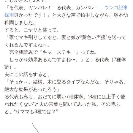
こじかさんと2人で、
『る代表、ガンバレ！ る代表、ガンバレ！
ウンコ記事
採用
良かったです！』と大きな声で拍手しながら、塚本幼
稚園しました。
すると、ニヤリと笑って、
「家でマキ割りしてると、妻と娘が“黄色い声援”を送って
くれるんですよね～。
完全棒読みで『キャーステキー』ってね。
しっかり効果あるんですよね〜。」と、る代表（7種体
癖）。
夫にこの話をすると、
「そっか～。結構、木に登るタイプなんだな。そりゃあ、
絶大な効果があったろう」
る代表も私も、おだてに弱い7種体癖。“8種には上手く使
われたくない”と夫の言葉を聞いて思った私。その時ふ
と、“りママも8種では？”