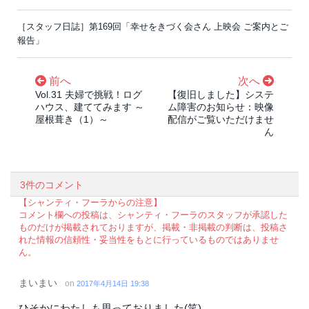
［スタッフ日誌］第169回「幸せをきづく会さん 上映会 ご案内とご
報告」
前へ
次へ
Vol.31 夫婦で挑戦！ログ
【復旧しました】システ
ハウス、建ててみます ～
ム障害のお知らせ：映像
屋根葺き（1）～
配信がご覧いただけませ
ん
3件のコメント
【シャンティ・フーラからの注意】
コメント欄への投稿は、シャンティ・フーラのスタッフが承認した
ものだけが掲載されておりますが、掲載・非掲載の判断は、投稿さ
れた情報の信頼性・妥当性をもとに行っているものではありませ
ん。
まいまい
on
2017年4月14日 19:38
ひそかにわたしも思っておりました(笑)