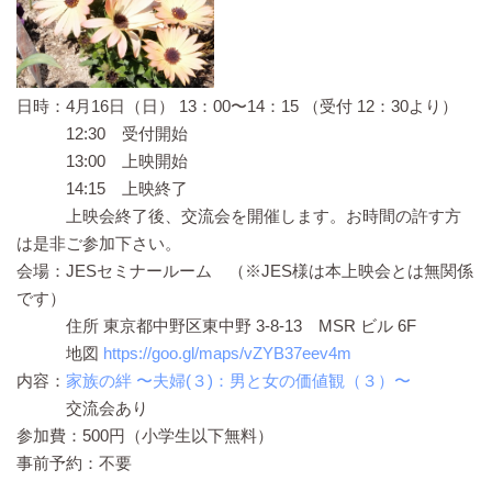
日時：4月16日（日） 13：00〜14：15 （受付 12：30より）
12:30 受付開始
13:00 上映開始
14:15 上映終了
上映会終了後、交流会を開催します。お時間の許す方
は是非ご参加下さい。
会場：JESセミナールーム （※JES様は本上映会とは無関係
です）
住所 東京都中野区東中野 3-8-13 MSR ビル 6F
地図
https://goo.gl/maps/vZYB37eev4m
内容：
家族の絆 〜夫婦(３)：男と女の価値観（３）〜
交流会あり
参加費：500円（小学生以下無料）
事前予約：不要