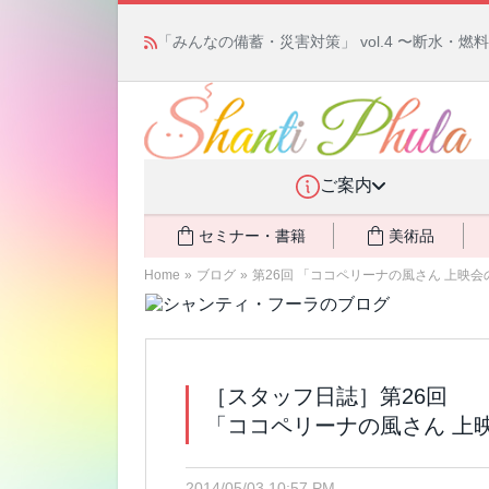
「みんなの備蓄・災害対策」 vol.4 〜断水・
ご案内
セミナー・書籍
美術品
Home
»
ブログ
»
第26回 「ココペリーナの風さん 上映
［スタッフ日誌］第26回
「ココペリーナの風さん 上
2014/05/03 10:57 PM