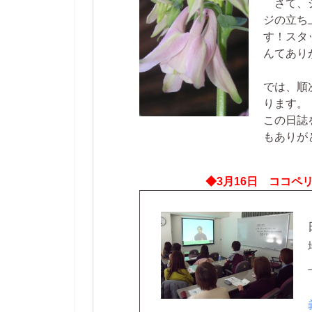
さて、シ
ジの立ち
す！スタ
んてあり
では、順
ります。
この日誌
もありが
◆3月16日 ココペ