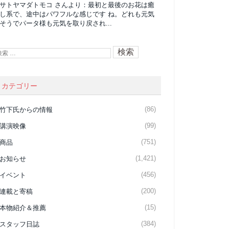
サトヤマダトモコ
さんより：
最初と最後のお花は癒
し系で、途中はパワフルな感じです ね。どれも元気
そうでパータ様も元気を取り戻され...
カテゴリー
(86)
竹下氏からの情報
(99)
講演映像
(751)
商品
(1,421)
お知らせ
(456)
イベント
(200)
連載と寄稿
(15)
本物紹介＆推薦
(384)
スタッフ日誌