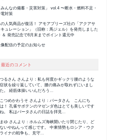
みんなの備蓄・災害対策」 vol.4 〜断水・燃料不足・
停電対策
あの人気商品が復活！ アモアプリーズ社の「アクアサ
ーキュレーション」（旧称：馬ジェル）を発売しました
 ＆ 発売記念で8月末までポイント還元中
映像配信の予定のお知らせ
最近のコメント
つるさん
さんより：
私も何度かギックリ腰のような
症状を繰り返していて、腰の痛みが取れずにいまし
た。 経筋体操いいんだろう...
こつめかわうそ
さんより：
パータさん こんにち
は！ 孔雀サボテンのマゼンダ色はとても美しいです
ね。 私はパータさんの日誌を拝見...
まゆ
さんより：
ホルムズ海峡開いたり閉じたり、ど
ないやねんって感じです。 中東情勢もロシア・ウク
ライナの戦争も、見守...