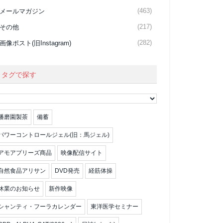
(463)
メールマガジン
(217)
その他
(282)
画像ポスト(旧Instagram)
タグで探す
播磨園製茶
備蓄
パワーコントロールジェル(旧：馬ジェル)
アモアプリーズ商品
映像配信サイト
自然食品アリサン
DVD発売
経筋体操
休業のお知らせ
新作映像
シャンティ・フーラカレンダー
東洋医学セミナー