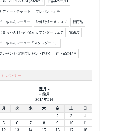
CBD - ALPHA-CAT(2026〜)
日誌(パータ)
ナディー・チャート
プレゼント応募
ピヨちゃんマーラー
映像配信のオススメ
新商品
ピヨちゃんTシャツ&amp;アンダーウェア
電磁波
ピヨちゃんマーラー「スタンダード」
プレゼント(定期プレゼント以外)
竹下家の野草
カレンダー
翌月 »
« 前月
2014年5月
月
火
水
木
金
土
日
1
2
3
4
5
6
7
8
9
10
11
12
13
14
15
16
17
18