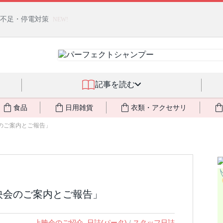
燃料不足・停電対策
NEW!
記事を読む
食品
日用雑貨
衣類・アクセサリ
会のご案内とご報告」
映会のご案内とご報告」
上映会のご紹介
,
日誌(パータ)
/
スタッフ日誌