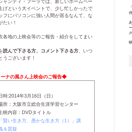
ャンティ・フーラでは、新しいホームペー
「
上げという大イベントで、少し忙しかったで
ッフにパソコンに強い人間が居るなんて、な
がたい！

次各地の上映会等のご報告・紹介をしてまい
を
読んで下さる方、コメント下さる方
、いつ
とうございます！
リーナの風さん上映会のご報告◆
日時:2014年3月16日（日）
場所：大阪市立総合生涯学習センター
上映内容：DVDタイトル
「賢い生き方、愚かな生き方（1）」講
義＆質疑