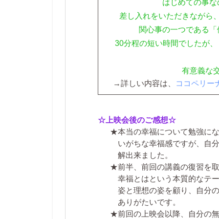
はじめての事な
差し入れをいただきながら
関心事の一つである「
30分程の短い時間でしたが
有意義な
→詳しい内容は、
ココペリー
☆上映会後のご感想☆
★本当の幸福について勉強に
いがちな幸福感ですが、自
解出来ました。
★前半、前回の講義の復習を
幸福とはという本質的なテ
姿と理想の姿を顧り、自分
ありがたいです。
★前回の上映会以降、自分の