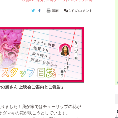
Twitter
Facebook
印刷
1
件のコメント
ナの風さん 上映会ご案内とご報告」
りました！我が家ではチューリップの花が
オダマキの花が咲こうとしています。