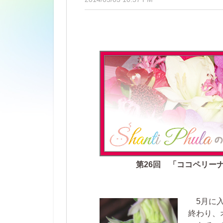
第26回 「ココペリー
5月に入
終わり、