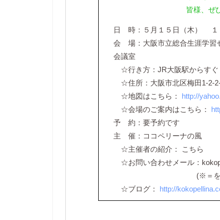
皆様、ぜ
日 時：５月１５日（木） １
会 場：大阪市立総合生涯学習
会議室
☆行き方：JR大阪駅からすぐ
☆住所：大阪市北区梅田1-2-2-
☆地図はこちら：
http://yahoo
☆会場のご案内はこちら：
ht
予 約：要予約です
主 催：ココペリーナの風
☆主催者の紹介： こちら
☆お問い合わせメール：kokopellin
(※＝を半角の@に
☆ブログ：
http://kokopellina.