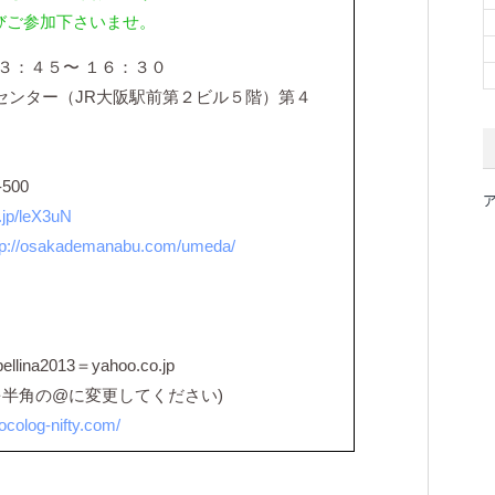
びご参加下さいませ。
３：４５〜 １６：３０
センター（JR大阪駅前第２ビル５階）第４
500
.jp/leX3uN
tp://osakademanabu.com/umeda/
a2013＝yahoo.co.jp
変更してください)
cocolog-nifty.com/