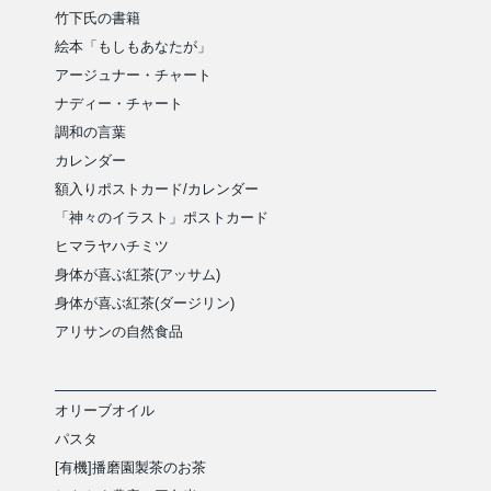
竹下氏の書籍
絵本「もしもあなたが」
アージュナー・チャート
ナディー・チャート
調和の言葉
カレンダー
額入りポストカード/カレンダー
「神々のイラスト」ポストカード
ヒマラヤハチミツ
身体が喜ぶ紅茶(アッサム)
身体が喜ぶ紅茶(ダージリン)
アリサンの自然食品
オリーブオイル
パスタ
[有機]播磨園製茶のお茶