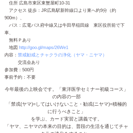
住所 広島市東区東蟹屋町10-31
アクセス 徒歩：JR広島駅新幹線口より東へ約9分（約
900m）、
バス：広電バス府中線又は牛田早稲田線 東区役所前で下
車、
無料Ｐあり
地図
http://goo.gl/maps/26We1
内容：
禁戒勧戒とチャクラの浄化（ヤマ・ニヤマ）
交流会あり
参加費：500円
事前予約：不要
今年最後の上映会です。「東洋医学セミナー初級コース」
の内容の一部
「禁戎(ヤマ)=してはいけないこと・勧戎(ニヤマ)=積極的
に行うべきこと」
を学ぶ、カード実習と講義です。
「ヤマ、ニヤマの本来の目的は、普段の生活を通じてチャ