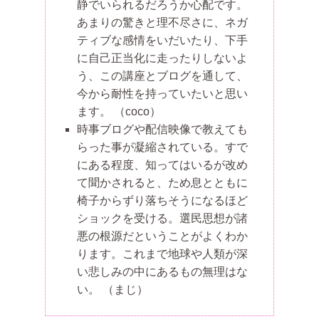
静でいられるだろうか心配です。
あまりの驚きと理不尽さに、ネガ
ティブな感情をいだいたり、下手
に自己正当化に走ったりしないよ
う、この講座とブログを通して、
今から耐性を持っていたいと思い
ます。
（coco）
時事ブログや配信映像で教えても
らった事が凝縮されている。すで
にある程度、知ってはいるが改め
て聞かされると、ため息とともに
椅子からずり落ちそうになるほど
ショックを受ける。選民思想が諸
悪の根源だということがよくわか
ります。これまで地球や人類が深
い悲しみの中にあるもの無理はな
い。
（まじ）