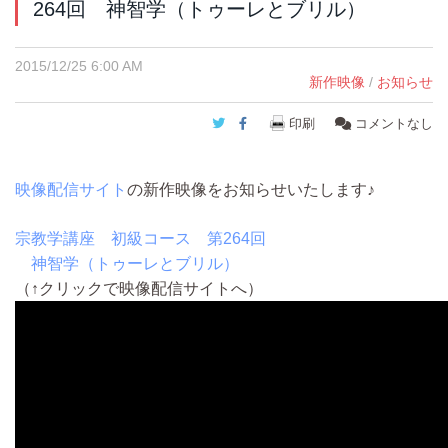
264回 神智学（トゥーレとブリル）
2015/12/25 6:00 AM
新作映像
/
お知らせ
Twitter
Facebook
印刷
コメントなし
映像配信サイト
の新作映像をお知らせいたします♪
宗教学講座 初級コース 第264回
神智学（トゥーレとブリル）
（↑クリックで映像配信サイトへ）