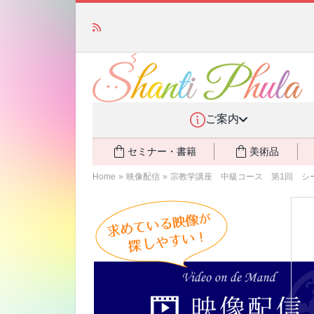
かつて愛されていた人気商品が復活！夏場に活躍す
ご案内
セミナー・書籍
美術品
Home
»
映像配信
»
宗教学講座 中級コース 第1回 シ