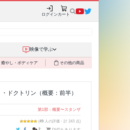
購入でポイント還元も✨
ログイン
カート
映像で学ぶ
癒やし・ボディケア
その他の商品
ト・ドクトリン（概要：前半）
第1部：概要〜スタンザ
(
49
人の評価・計 243 点)
Twitter
Facebook
2
DVDもあります