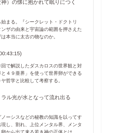
女神）の懐に抱かれて眠りにつく
ら始まる。『シークレット・ドクトリ
タンザの由来と宇宙論の範囲を押さえた
ザは本当に太古の物なのか。
43:15)
終回で解説したダスカロスの世界観と対
界と４９亜界」を使って世界卵ができる
キヤ哲学と比較して考察する。
トラル光が水となって流れ出る
グノーシスなどの秘教の知識を以ってす
出現し、割れ、上位メンタル界、メンタ
。卵から出て来る若き神の正体とは。