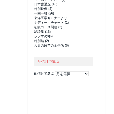
日本史講座
(16)
特別映像
(4)
一問一答
(26)
東洋医学セミナーより
ナディー・チャート
(1)
初級コース関連
(2)
雑談集
(16)
ホツマの神々
特別編
(2)
天界の改革の全体像
(6)
配信月で選ぶ
配信月で選ぶ