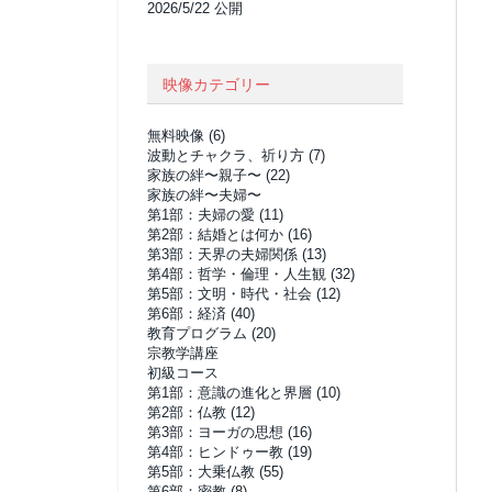
2026/5/22 公開
映像カテゴリー
無料映像
(6)
波動とチャクラ、祈り方
(7)
家族の絆〜親子〜
(22)
家族の絆〜夫婦〜
第1部：夫婦の愛
(11)
第2部：結婚とは何か
(16)
第3部：天界の夫婦関係
(13)
第4部：哲学・倫理・人生観
(32)
第5部：文明・時代・社会
(12)
第6部：経済
(40)
教育プログラム
(20)
宗教学講座
初級コース
第1部：意識の進化と界層
(10)
第2部：仏教
(12)
第3部：ヨーガの思想
(16)
第4部：ヒンドゥー教
(19)
第5部：大乗仏教
(55)
第6部：密教
(8)