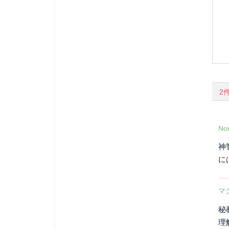
2
Nor
神
に
マ
秘
理