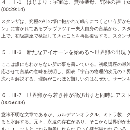
４．Ⅰ-1 はじまり：宇宙は、無極聖母、究極の神（
(00:29:14)
スタンザは、究極の神の懐に抱かれて眠りにつくという所か
ン』に書かれてあるブラヴァツキー夫人自身の言葉から、ス
上で、初級講座で検証してきたことを再度復習する。スタン
５．Ⅲ-3 新たなアイオーンを始める〜世界卵の出現 (00:
ここは誰にもわからない所の事を書いている。初級講座の最
応させて言葉の意味を説明し、図表「宇宙の物理的次元の７
流れを解説する。理解がこれほど難しいのはなぜか。サーン
６．Ⅲ-7 世界卵から若き神が飛び出すと同時にアス
(00:56:48)
意味不明な文章であるが、カルデアンオラクル、ミトラ教、
ると氷解する。元々、永遠の存在があり、そこから世界卵が
ル・ユニットと上から順番に作られていく様が描かれている