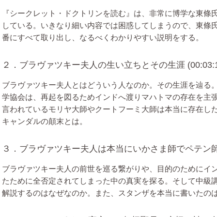
『シークレット・ドクトリンを読む』は、非常に博学な東條
している。いきなり細い内容では困惑してしまうので、東條
番にすべて取り出し、なるべくわかりやすい説明をする。
２．ブラヴァツキー夫人の生い立ちとその生涯 (00:03:1
ブラヴァツキー夫人とはどういう人なのか。その生涯を辿る
学協会は、再起を図るためインドへ渡りマハトマの存在を主
言われているモリヤ大師やクートフーミ大師は本当に存在し
キャンダルの顛末とは。
３．ブラヴァツキー夫人は本当にいかさま師でペテン師なのか？
ブラヴァツキー夫人の前世を巡る繋がりや、目的のためにイ
たために全否定されてしまった中の真実を探る。そして中級
解説するのはなぜなのか。また、スタンザを本当に書いたの