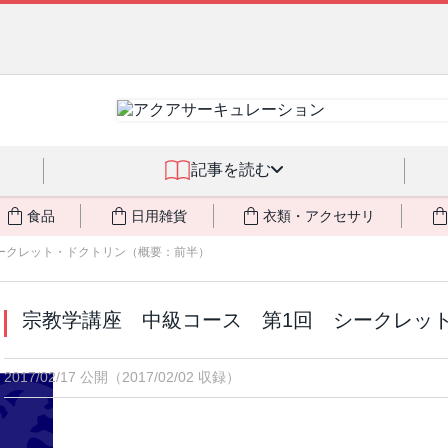
るジェルクリーム「アクアサーキュレーション」💖🏖️ 8月末までの
記事を読む
食品
日用雑貨
衣類・アクセサリ
ークレット・ドクトリン（概要：前半）
宗教学講座 中級コース 第1回 シークレッ
2017/02/17 公開
（2017/02/02 収録）