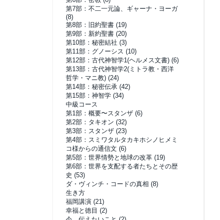
第7部：不二一元論、ギャーナ・ヨーガ
(8)
第8部：旧約聖書
(19)
第9部：新約聖書
(20)
第10部：秘密結社
(3)
第11部：グノーシス
(10)
第12部：古代神智学1(ヘルメス文書)
(6)
第13部：古代神智学2(ミトラ教・西洋
哲学・マニ教)
(24)
第14部：秘密伝承
(42)
第15部：神智学
(34)
中級コース
第1部：概要〜スタンザ
(6)
第2部：タキオン
(32)
第3部：スタンザ
(23)
第4部：スミワタルタカキホシノヒメミ
コ様からの通信文
(6)
第5部：世界情勢と地球の改革
(19)
第6部：世界を支配する者たちとその歴
史
(53)
ダ・ヴィンチ・コードの真相
(8)
生き方
福岡講演
(21)
幸福と徳目
(2)
今、伝えたいこと
(2)