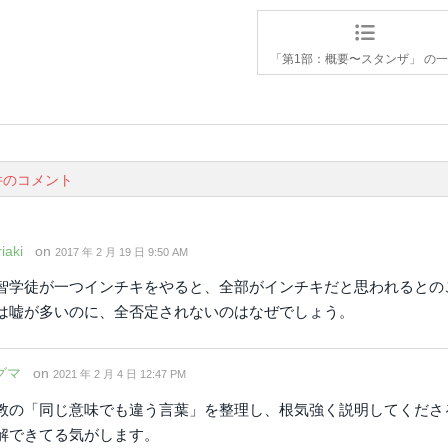
「第1部：概要〜スタンザ」 の
件のコメント
iaki
on
2017 年 2 月 19 日 9:50 AM
智学徒が一つインチキをやると、全部がインチキだと思われるとの
は嘘が多いのに、全否定されないのはなぜでしょう。
グマ
on
2021 年 2 月 4 日 12:47 PM
教の「同じ意味でも違う言葉」を整理し、根気強く説明してくださ
解できてる気がします。