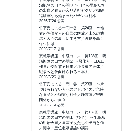
治以降の日本の闇３ 〜日本の黒幕たち
の出自／在日が入り込むヤクザ／朝鮮
進駐軍から始まったパチンコ利権
2026/7/24 公開
竹下氏による一問一答 第24回 〜他
者の評価からの自己の解放／未来の地
球と人々の新しい生き方／波動を高く
保つには
2026/7/17 公開
宗教学講座 中級コース 第138回 明
治以降の日本の闇２ 〜帰化人・CIA工
作員が支配する日本／小泉家の正体／
戦争へと仕向けられる日本人
2026/6/26 公開
竹下氏による一問一答 第23回 〜片
づけられない人へのアドバイス／危険
な食品と不誠実な社会／静電気／宗教
団体からの自立
2026/6/19 公開
宗教学講座 中級コース 第137回 明
治以降の日本の闇１（後半） 〜半島系
の明治天皇／皇室子女たちの出自と権
力闘争／皇位継承議論の誤謬