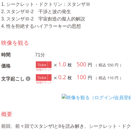
1. シークレット・ドクトリン：スタンザⅢ
2. スタンザⅢ-2 干渉と波の発生
3. スタンザⅢ-2 宇宙創造の擬人的解説
4. 性を拒絶するハイアラーキーの思想
映像を観る
時間
71分
1.0
500
枚
円
550
（ 税込
円 ）
価格
0.2
100
枚
円
110
（ 税込
円 ）
文字起こし
概要
前回、前々回でスタンザIとIIを読み解き、シークレット・ド