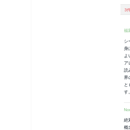
3
福
シ
身
よ
ア
読
界
と
す
Nor
絶
概