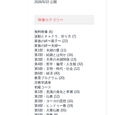
2026/5/22 公開
映像カテゴリー
無料映像
(6)
波動とチャクラ、祈り方
(7)
家族の絆〜親子〜
(22)
家族の絆〜夫婦〜
第1部：夫婦の愛
(11)
第2部：結婚とは何か
(16)
第3部：天界の夫婦関係
(13)
第4部：哲学・倫理・人生観
(32)
第5部：文明・時代・社会
(12)
第6部：経済
(40)
教育プログラム
(20)
宗教学講座
初級コース
第1部：意識の進化と界層
(10)
第2部：仏教
(12)
第3部：ヨーガの思想
(16)
第4部：ヒンドゥー教
(19)
第5部：大乗仏教
(55)
第6部：密教
(8)