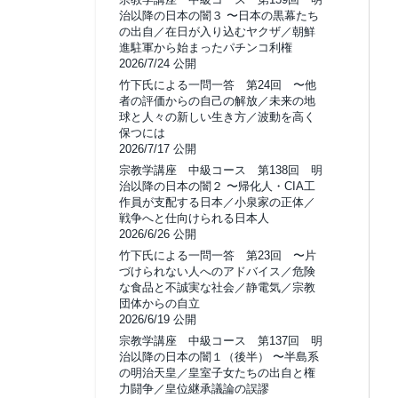
治以降の日本の闇３ 〜日本の黒幕たち
の出自／在日が入り込むヤクザ／朝鮮
進駐軍から始まったパチンコ利権
2026/7/24 公開
竹下氏による一問一答 第24回 〜他
者の評価からの自己の解放／未来の地
球と人々の新しい生き方／波動を高く
保つには
2026/7/17 公開
宗教学講座 中級コース 第138回 明
治以降の日本の闇２ 〜帰化人・CIA工
作員が支配する日本／小泉家の正体／
戦争へと仕向けられる日本人
2026/6/26 公開
竹下氏による一問一答 第23回 〜片
づけられない人へのアドバイス／危険
な食品と不誠実な社会／静電気／宗教
団体からの自立
2026/6/19 公開
宗教学講座 中級コース 第137回 明
治以降の日本の闇１（後半） 〜半島系
の明治天皇／皇室子女たちの出自と権
力闘争／皇位継承議論の誤謬