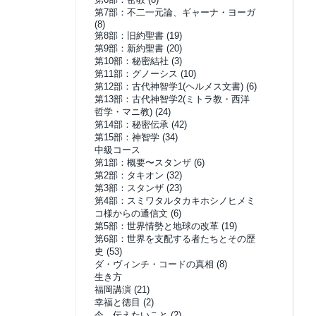
第7部：不二一元論、ギャーナ・ヨーガ
(8)
第8部：旧約聖書
(19)
第9部：新約聖書
(20)
第10部：秘密結社
(3)
第11部：グノーシス
(10)
第12部：古代神智学1(ヘルメス文書)
(6)
第13部：古代神智学2(ミトラ教・西洋
哲学・マニ教)
(24)
第14部：秘密伝承
(42)
第15部：神智学
(34)
中級コース
第1部：概要〜スタンザ
(6)
第2部：タキオン
(32)
第3部：スタンザ
(23)
第4部：スミワタルタカキホシノヒメミ
コ様からの通信文
(6)
第5部：世界情勢と地球の改革
(19)
第6部：世界を支配する者たちとその歴
史
(53)
ダ・ヴィンチ・コードの真相
(8)
生き方
福岡講演
(21)
幸福と徳目
(2)
今、伝えたいこと
(2)