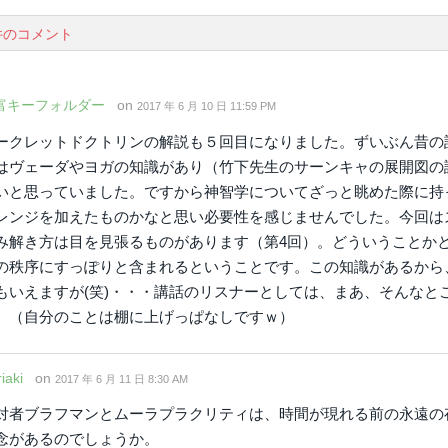
件のコメント
富キーフォルダー
on
2017 年 6 月 10 日 11:59 PM
ークレットドクトリンの解説も５回目になりました。ずいぶん昔の
はヴェーダやヨガの知識があり（竹下先生のサーンキャの展開図の
いと思っていました。ですから神智学についてざっと眺めた際に持
レンジを加えたものかなと思い必要性を感じませんでした。今回は
み解き方は目を見張るものがあります（第4回）。どういうことか
の秩序にすっぽりと含まれるということです。この知識があるから
もいえますが(笑)・・・講話のリスナーとしては、まあ、そんなと
。（自分のことは棚に上げっぱなしですｗ）
iaki
on
2017 年 6 月 11 日 8:30 AM
対者ブラフマンとムーラプラクリティは、時間が現れる前の永遠の
念があるのでしょうか。