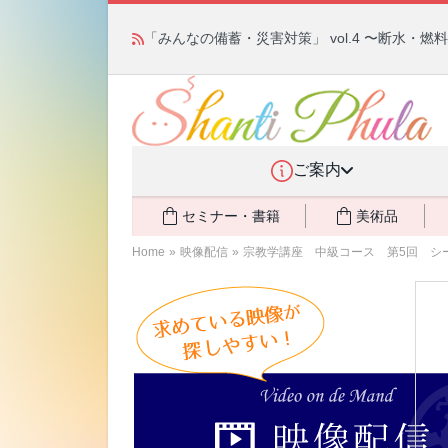
「みんなの備蓄・災害対策」 vol.4 〜断水・
ご案内
セミナー・書籍
美術品
Home
»
映像配信
»
宗教学講座 中級コース 第5回 シ