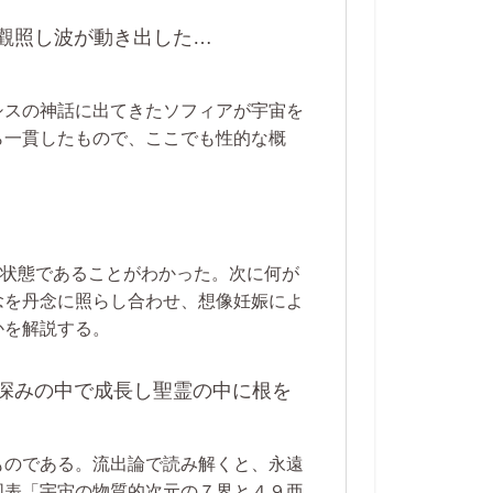
を觀照し波が動き出した…
シスの神話に出てきたソフィアが宇宙を
ら一貫したもので、ここでも性的な概
る状態であることがわかった。次に何が
念を丹念に照らし合わせ、想像妊娠によ
かを解説する。
の深みの中で成長し聖霊の中に根を
ものである。流出論で読み解くと、永遠
図表「宇宙の物質的次元の７界と４９亜