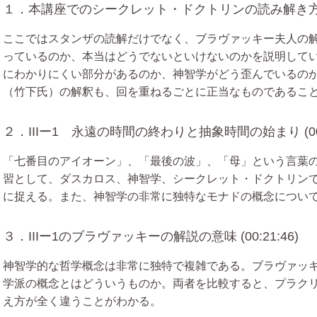
１．本講座でのシークレット・ドクトリンの読み解き方 (00
ここではスタンザの読解だけでなく、ブラヴァッキー夫人の
っているのか、本当はどうでないといけないのかを説明して
にわかりにくい部分があるのか、神智学がどう歪んでいるの
（竹下氏）の解釈も、回を重ねるごとに正当なものであるこ
２．IIIー1 永遠の時間の終わりと抽象時間の始まり (00:0
「七番目のアイオーン」、「最後の波」、「母」という言葉
習として、ダスカロス、神智学、シークレット・ドクトリン
に捉える。また、神智学の非常に独特なモナドの概念につい
３．IIIー1のブラヴァッキーの解説の意味 (00:21:46)
神智学的な哲学概念は非常に独特で複雑である。ブラヴァッ
学派の概念とはどういうものか。両者を比較すると、プラク
え方が全く違うことがわかる。