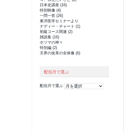
日本史講座
(16)
特別映像
(4)
一問一答
(26)
東洋医学セミナーより
ナディー・チャート
(1)
初級コース関連
(2)
雑談集
(16)
ホツマの神々
特別編
(2)
天界の改革の全体像
(6)
配信月で選ぶ
配信月で選ぶ