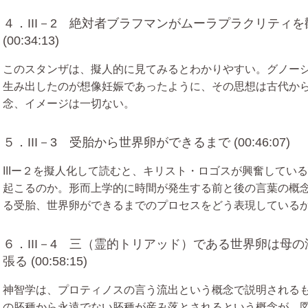
４．III－2 絶対者ブラフマンがムーラプラクリティ
(00:34:13)
このスタンザは、擬人的に見てみるとわかりやすい。グノー
生み出したのが想像妊娠であったように、その思想は古代か
念、イメージは一切ない。
５．III－3 受胎から世界卵ができるまで (00:46:07)
IIIー２を擬人化して読むと、キリスト・ロゴスが興奮してい
起こるのか。形而上学的に時間が発生する前と後の言葉の概
る受胎、世界卵ができるまでのプロセスをどう表現している
６．III－4 三（霊的トリアッド）である世界卵は母
張る (00:58:15)
神智学は、プロティノスの言う流出という概念で説明される
の胚種から永遠でない胚種が産み落とされるという概念が、