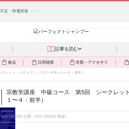
燃料不足・停電対策
NEW!
記事を読む
食品
日用雑貨
衣類・アクセサリ
ークレット・ドクトリン（スタンザⅢ―１〜４：前半）
宗教学講座 中級コース 第5回 シークレッ
１〜４：前半）
2017/06/09 公開
（2017/05/26 収録）