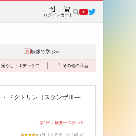
ログイン
カート
映像で学ぶ
癒やし・ボディケア
その他の商品
ト・ドクトリン（スタンザⅢ―
第1部：概要〜スタンザ
(
31
人の評価・計 149 点)