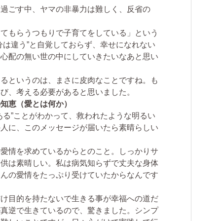
て過ごす中、ヤマの非暴力は難しく、反省の
してもらうつもりで子育てをしている」という
分は違う”と自覚しておらず、幸せになれない
の心配の無い世の中にしていきたいなあと思い
なるというのは、まさに皮肉なことですね。も
学び、考える必要があると思いました。
の知恵（愛とは何か）
ある”ことがわかって、救われたような明るい
の人に、このメッセージが届いたら素晴らしい
の愛情を求めているからとのこと。しっかりサ
子供は素晴しい。私は病気知らずで丈夫な身体
さんの愛情をたっぷり受けていたからなんです
。
だけ目的を持たないで生きる事が幸福への道だ
が真逆で生きているので、驚きました。シンプ