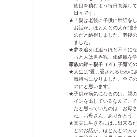
徳目を積むよう毎日意識し
日々です。
★「親は老後に子供に世話を
お話が、ほとんどの人が“自
のだと納得しました。老後
ました。
★夢を追えば追うほど不幸に
っと人は世界観、価値観を
家族の絆～親子（４）子育て
★人生は“愛し愛されるために
気持ちになりました。全て
のにと思います。
★子供が病気になるのは、親
インを出しているなんて、
だと思っていたのは、お母
ね。お母さん、ありがとう
★真実に生きるには…出来る
とのお話が、ほとんどの人