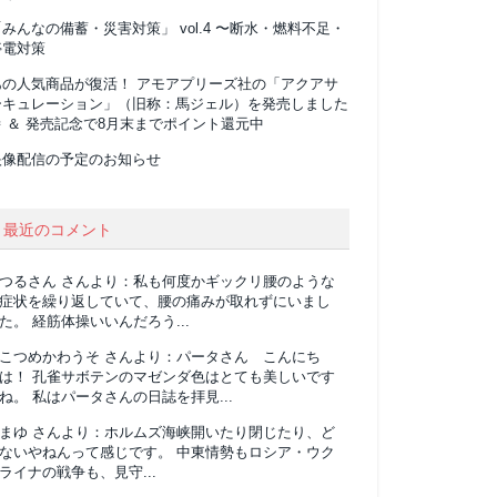
みんなの備蓄・災害対策」 vol.4 〜断水・燃料不足・
停電対策
あの人気商品が復活！ アモアプリーズ社の「アクアサ
ーキュレーション」（旧称：馬ジェル）を発売しました
 ＆ 発売記念で8月末までポイント還元中
映像配信の予定のお知らせ
最近のコメント
つるさん
さんより：
私も何度かギックリ腰のような
症状を繰り返していて、腰の痛みが取れずにいまし
た。 経筋体操いいんだろう...
こつめかわうそ
さんより：
パータさん こんにち
は！ 孔雀サボテンのマゼンダ色はとても美しいです
ね。 私はパータさんの日誌を拝見...
まゆ
さんより：
ホルムズ海峡開いたり閉じたり、ど
ないやねんって感じです。 中東情勢もロシア・ウク
ライナの戦争も、見守...