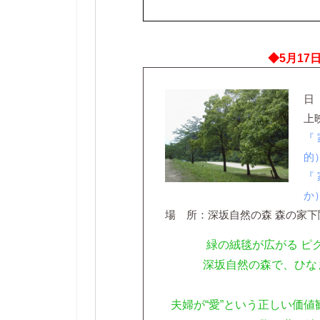
◆5月17
日
上
『
的
『
か
場 所：深坂自然の森 森の家下
緑の絨毯が広がる ピク
深坂自然の森で、ひな
夫婦が“愛”という正しい価