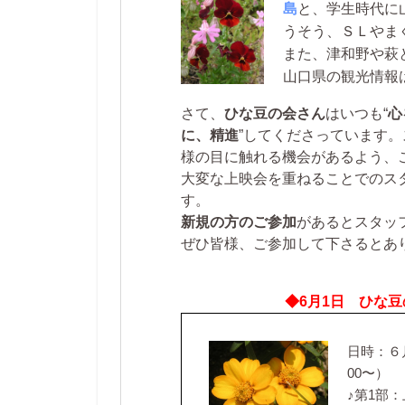
島
と、学生時代に
うそう、ＳＬやま
また、津和野や萩
山口県の観光情報
さて、
ひな豆の会さん
はいつも“
心
に、精進
”してくださっています
様の目に触れる機会があるよう、
大変な上映会を重ねることでのス
す。
新規の方のご参加
があるとスタッ
ぜひ皆様、ご参加して下さるとあ
◆6月1日 ひな
日時：６月
00〜）
♪第1部：