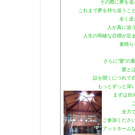
その際に夢を追
これまで夢を持ち追うこ
全く逆
人が真に追
人生の明確な目標が定
素晴ら
さらに“愛”の
愛と
話を聞くにつれて
もっとずっと深
まずは自
全力
ご参加ください
アットホーム