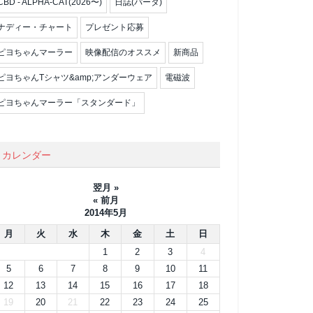
CBD - ALPHA-CAT(2026〜)
日誌(パータ)
ナディー・チャート
プレゼント応募
ピヨちゃんマーラー
映像配信のオススメ
新商品
ピヨちゃんTシャツ&amp;アンダーウェア
電磁波
ピヨちゃんマーラー「スタンダード」
カレンダー
翌月 »
« 前月
2014年5月
月
火
水
木
金
土
日
1
2
3
4
5
6
7
8
9
10
11
12
13
14
15
16
17
18
19
20
21
22
23
24
25