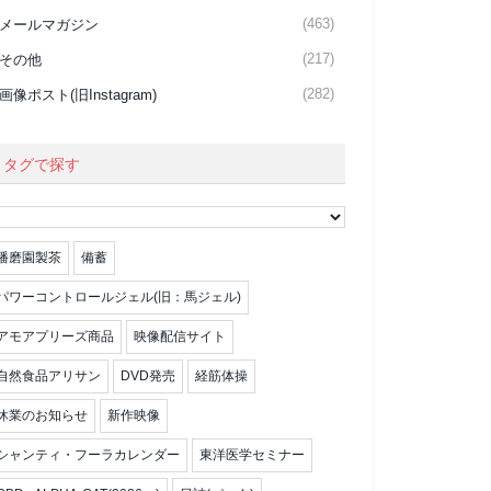
(463)
メールマガジン
(217)
その他
(282)
画像ポスト(旧Instagram)
タグで探す
播磨園製茶
備蓄
パワーコントロールジェル(旧：馬ジェル)
アモアプリーズ商品
映像配信サイト
自然食品アリサン
DVD発売
経筋体操
休業のお知らせ
新作映像
シャンティ・フーラカレンダー
東洋医学セミナー