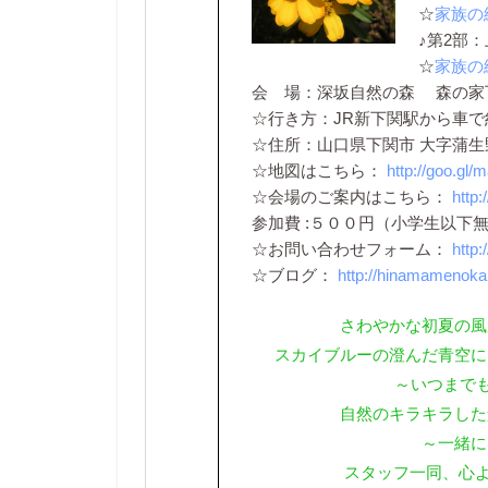
☆
家族の
♪第2部：
☆
家族の
会 場：深坂自然の森 森の家
☆行き方：JR新下関駅から車で約
☆住所：山口県下関市 大字蒲生
☆地図はこちら：
http://goo.gl/
☆会場のご案内はこちら：
http
参加費 :５００円（小学生以下
☆お問い合わせフォーム：
http
☆ブログ：
http://hinamamenokai
さわやかな初夏の風
スカイブルーの澄んだ青空に
～いつまでも
自然のキラキラした
～一緒に
スタッフ一同、心よ