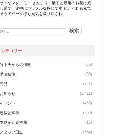
サトヤマダトモコ
さんより：
最初と最後のお花は癒
し系で、途中はパワフルな感じです ね。どれも元気
そうでパータ様も元気を取り戻され...
カテゴリー
(86)
竹下氏からの情報
(99)
講演映像
(751)
商品
(1,421)
お知らせ
(456)
イベント
(200)
連載と寄稿
(15)
本物紹介＆推薦
(384)
スタッフ日誌