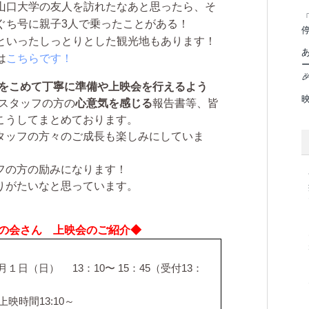
山口大学の友人を訪れたなあと思ったら、そ
「
ぐち号に親子3人で乗ったことがある！
といったしっとりとした観光地もあります！
は
こちらです！

をこめて丁寧に準備や上映会を行えるよう
。スタッフの方の
心意気を感じる
報告書等、皆
こうしてまとめております。
タッフの方々のご成長も楽しみにしていま
フの方の励みになります！
りがたいなと思っています。
豆の会さん 上映会のご紹介◆
１日（日） 13：10〜 15：45（受付13：
上映時間13:10～