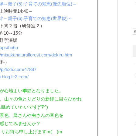
絆～親子(5):子育ての知恵(優先順位)～
上映時間14:40～
絆～親子(6):子育ての知恵(世界観)～
下関２階（研修室２）
10～15分
野字深坂
maps/ho6u
://misakanaturalforest.com/dekiru.htm
無料）
://p2525.com/47897
.blog.fc2.com/
が心地よい季節となりました。
、山々の色とりどりの新緑に目をひかれ
眺めていたいです(^∇^)
景色、鳥さんや虫さんの音色を
感じてみませんか？
りお待ち申し上げますm(__)m