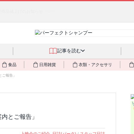
るジェルクリーム「アクアサーキュレーション」💖🏖️ 8月末までの
記事を読む
食品
日用雑貨
衣類・アクセサリ
内とご報告」
案内とご報告」
上映会のご紹介
,
日誌(パータ)
/
スタッフ日誌