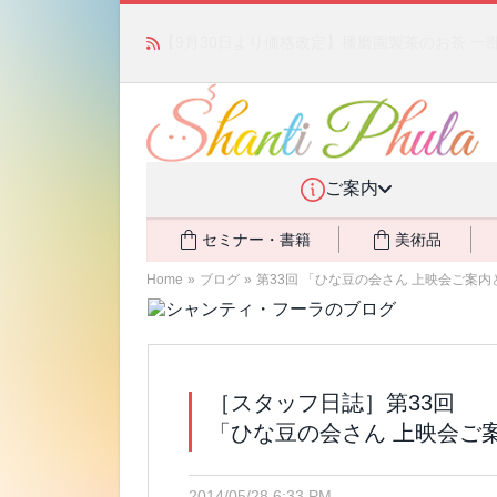
かつて愛されていた人気商品が復活！夏場に活躍す
ご案内
セミナー・書籍
美術品
Home
»
ブログ
»
第33回 「ひな豆の会さん 上映会ご案
［スタッフ日誌］第33回
「ひな豆の会さん 上映会ご
2014/05/28 6:33 PM