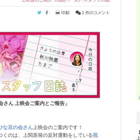
Twitter
Facebook
印刷
1
件のコメント
会さん 上映会ご案内とご報告」
ひな豆の会さん
上映会のご案内です！
つくのは、上関原発の反対運動をしている
祝