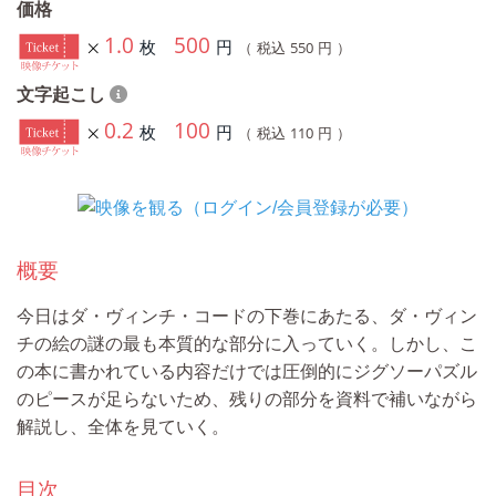
価格
1.0
500
枚
円
550
（ 税込
円 ）
文字起こし
0.2
100
枚
円
110
（ 税込
円 ）
概要
今日はダ・ヴィンチ・コードの下巻にあたる、ダ・ヴィン
チの絵の謎の最も本質的な部分に入っていく。しかし、こ
の本に書かれている内容だけでは圧倒的にジグソーパズル
のピースが足らないため、残りの部分を資料で補いながら
解説し、全体を見ていく。
目次