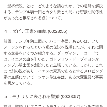
「聖杯伝説」とは、どのような話なのか。その急所を解説
する。テンプル騎士団とカタリ派との間には密接な関係性
があったと推察される点について。
４．ダビデ王家の血統 (00:28:55)
前回、テンプル騎士団が、バラ十字団、あるいは、フリー
メーソンを作ったという私の仮説を説明したが、それに関
する文書をいくつか紹介する。ダ・ヴィンチ・コードで
は、イエスの血を引いた、ゴトフロワ・ド・ブイヨンが、
テンプル騎士団を創設したと主張している。しかし、これ
には別の説があり、イエスの家系であるとするメロビング
家の血筋について、シオン修道会は、ある大変重要な事実
を明かしている。
５．モナリザに表される聖婚 (00:38:57)
前回、聖婚（ヒエロス・ガモス）が、ダ・ヴィンチの絵を