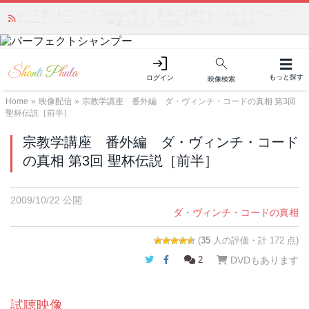
かつて愛されていた人気商品が復活！夏場に活躍するジェルクリーム「アク
アサーキュレーション」💖🏖️ 8月末までの購入でポイント還元も✨
もっと探す
ログイン
映像検索
Home
»
映像配信
»
宗教学講座 番外編 ダ・ヴィンチ・コードの真相 第3回
聖杯伝説［前半］
宗教学講座 番外編 ダ・ヴィンチ・コード
の真相 第3回 聖杯伝説［前半］
2009/10/22 公開
ダ・ヴィンチ・コードの真相
(
35
人の評価・計 172 点)
Twitter
Facebook
2
DVDもあります
試聴映像