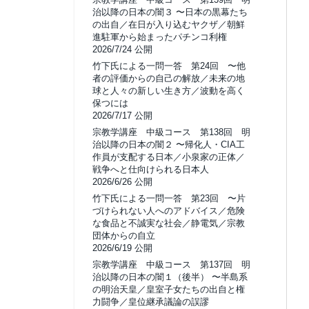
治以降の日本の闇３ 〜日本の黒幕たち
の出自／在日が入り込むヤクザ／朝鮮
進駐軍から始まったパチンコ利権
2026/7/24 公開
竹下氏による一問一答 第24回 〜他
者の評価からの自己の解放／未来の地
球と人々の新しい生き方／波動を高く
保つには
2026/7/17 公開
宗教学講座 中級コース 第138回 明
治以降の日本の闇２ 〜帰化人・CIA工
作員が支配する日本／小泉家の正体／
戦争へと仕向けられる日本人
2026/6/26 公開
竹下氏による一問一答 第23回 〜片
づけられない人へのアドバイス／危険
な食品と不誠実な社会／静電気／宗教
団体からの自立
2026/6/19 公開
宗教学講座 中級コース 第137回 明
治以降の日本の闇１（後半） 〜半島系
の明治天皇／皇室子女たちの出自と権
力闘争／皇位継承議論の誤謬