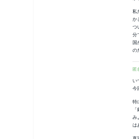
私
か
つ
分
国
の
匿
い
今
特
「
み
は
真