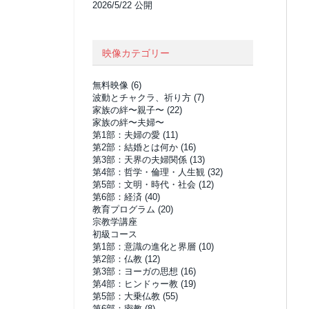
2026/5/22 公開
映像カテゴリー
無料映像
(6)
波動とチャクラ、祈り方
(7)
家族の絆〜親子〜
(22)
家族の絆〜夫婦〜
第1部：夫婦の愛
(11)
第2部：結婚とは何か
(16)
第3部：天界の夫婦関係
(13)
第4部：哲学・倫理・人生観
(32)
第5部：文明・時代・社会
(12)
第6部：経済
(40)
教育プログラム
(20)
宗教学講座
初級コース
第1部：意識の進化と界層
(10)
第2部：仏教
(12)
第3部：ヨーガの思想
(16)
第4部：ヒンドゥー教
(19)
第5部：大乗仏教
(55)
第6部：密教
(8)