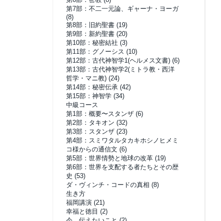
第7部：不二一元論、ギャーナ・ヨーガ
(8)
第8部：旧約聖書
(19)
第9部：新約聖書
(20)
第10部：秘密結社
(3)
第11部：グノーシス
(10)
第12部：古代神智学1(ヘルメス文書)
(6)
第13部：古代神智学2(ミトラ教・西洋
哲学・マニ教)
(24)
第14部：秘密伝承
(42)
第15部：神智学
(34)
中級コース
第1部：概要〜スタンザ
(6)
第2部：タキオン
(32)
第3部：スタンザ
(23)
第4部：スミワタルタカキホシノヒメミ
コ様からの通信文
(6)
第5部：世界情勢と地球の改革
(19)
第6部：世界を支配する者たちとその歴
史
(53)
ダ・ヴィンチ・コードの真相
(8)
生き方
福岡講演
(21)
幸福と徳目
(2)
今、伝えたいこと
(2)