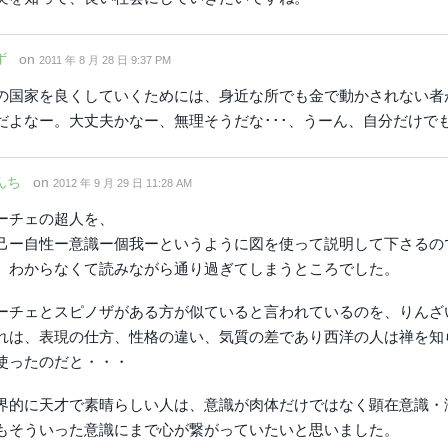
ず
on
2011 年 8 月 28 日 9:37 PM
の国家を良くしていくためには、身近な所でも金で動かされない者が
だよなー。大丈夫かなー、無理そうだな･･･、うーん、自分だけで
んち
on
2012 年 9 月 29 日 11:28 AM
ーチェの超人を、
己ー自性ー意識ー個我ーというように図を使って説明して下さるの
、わからなくて読みながら通り過ぎてしまうところでした。
ーチェとスピノザがある方が似ていると言われているのを、りんざ
れは、表現の仕方、性格の違い、気質の差であり西洋の人は禅を知
使ったのだと・・・
界的に天才で素晴らしい人は、意識が肉体だけではなく顕在意識・
もそういった意識にまで心が繋がっていたいと思いました。