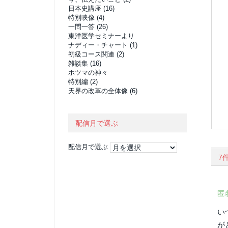
日本史講座
(16)
特別映像
(4)
一問一答
(26)
東洋医学セミナーより
ナディー・チャート
(1)
初級コース関連
(2)
雑談集
(16)
ホツマの神々
特別編
(2)
天界の改革の全体像
(6)
配信月で選ぶ
配信月で選ぶ
7
匿
い
が