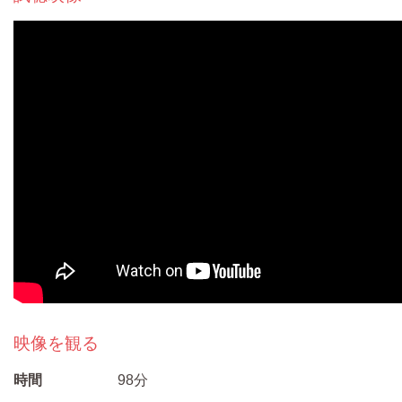
映像を観る
時間
98分