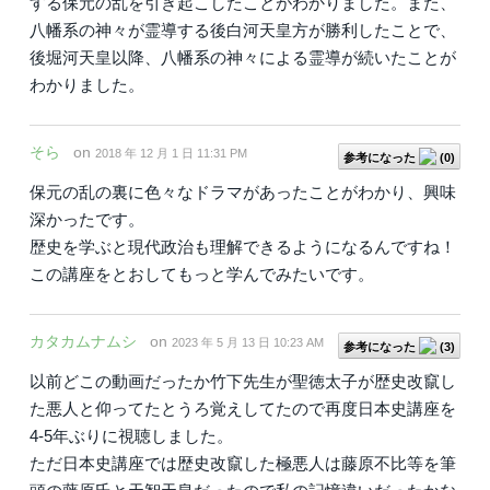
する保元の乱を引き起こしたことがわかりました。また、
八幡系の神々が霊導する後白河天皇方が勝利したことで、
後堀河天皇以降、八幡系の神々による霊導が続いたことが
わかりました。
そら
on
2018 年 12 月 1 日 11:31 PM
参考になった
(
0
)
保元の乱の裏に色々なドラマがあったことがわかり、興味
深かったです。
歴史を学ぶと現代政治も理解できるようになるんですね！
この講座をとおしてもっと学んでみたいです。
カタカムナムシ
on
2023 年 5 月 13 日 10:23 AM
参考になった
(
3
)
以前どこの動画だったか竹下先生が聖徳太子が歴史改竄し
た悪人と仰ってたとうろ覚えしてたので再度日本史講座を
4-5年ぶりに視聴しました。
ただ日本史講座では歴史改竄した極悪人は藤原不比等を筆