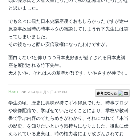
頭の藤原氏と天智天皇だったので私の記憶違いだったかな
と思いました。
でも久々に観た日本史講座凄くおもしろかったですが途中
原発事故当時の時事ネタの雑談してしまう竹下先生には笑
ってしまいました。
その後もっと酷い安倍政権になったわけですが。
面白くない❗️と仰りつつ日本史好きが魅了される日本史講
座を展開される竹下先生。
天才(いや、それは人の基準か❓)です。いやさすが神です。
Haru
on
2024 年 6 月 9 日 4:12 PM
参考になった
(
2
)
学生の頃、歴史に興味が持てず不得意でした。時事ブログ
や映像配信で、学ばせていただくことにより、学校や教科
書で学ぶ内容のでたらめさがわかり、それにつれて「本当
の歴史」を知りたいという気持ちになりました。後世に伝
えられている史実は、時の権力者により改ざんされてお