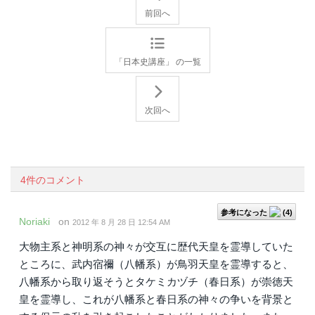
前回へ
「日本史講座」 の一覧
次回へ
4件のコメント
参考になった
(
4
)
Noriaki
on
2012 年 8 月 28 日 12:54 AM
大物主系と神明系の神々が交互に歴代天皇を霊導していた
ところに、武内宿禰（八幡系）が鳥羽天皇を霊導すると、
八幡系から取り返そうとタケミカヅチ（春日系）が崇徳天
皇を霊導し、これが八幡系と春日系の神々の争いを背景と