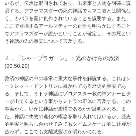
いるが、伝承は混同されており、出来事と人物を明確に説
明する。アフラマズダーの死の神話でもマニ教とは関係な
く、カバラを基に創作されていることを説明する。また、
ここで登場するアールマティーの正体を明らかにすること
でアフラマズダーが誰かということが確定し、その死とい
う神話の先の事実について言及する。
４．「シャーブラガーン」：光のかけらの救済
(00:50:20)
救済の神話の中の非常に重大な事件を解説する。これはシ
ークレット・ドクトリンに書かれてある歴史的事実であ
る。そして、ミトラ神話にゾロアスター教の神アナーヒタ
ーが出てくるという事からミトラの正体に言及する。この
事実から、いかに神話が虚構であるかが証明される。ま
た、神話に生物の進化の概念を取り入れてはいるが、歴史
的事実と照らし合わせてみてもタイムスケール的に辻褄が
合わず、ここでも支離滅裂さが明らかになる。