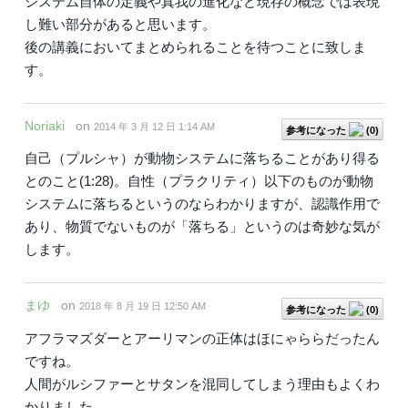
システム自体の定義や真我の進化など現存の概念では表現
し難い部分があると思います。
後の講義においてまとめられることを待つことに致しま
す。
Noriaki
on
2014 年 3 月 12 日 1:14 AM
参考になった
(
0
)
自己（プルシャ）が動物システムに落ちることがあり得る
とのこと(1:28)。自性（プラクリティ）以下のものが動物
システムに落ちるというのならわかりますが、認識作用で
あり、物質でないものが「落ちる」というのは奇妙な気が
します。
まゆ
on
2018 年 8 月 19 日 12:50 AM
参考になった
(
0
)
アフラマズダーとアーリマンの正体はほにゃららだったん
ですね。
人間がルシファーとサタンを混同してしまう理由もよくわ
かりました。