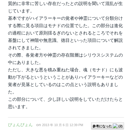
質的に非常に苦しい存在だったとの説明を聞いて混乱が生
じています。
基本ですがハイアラーキーの覚者や神霊について分類分け
する際に見る項目はモナドの位置でした。この部分は進化
の過程において原則揺るぎのないとされるところでそれを
基盤にして神階や無意識、徳目といった項目について解説
されてきました。
その際、各覚者方や神霊の存在階層はシリウスシステムの
中にありました。
ただし、大きな悪を積み重ねた場合、魂（モナド）にも波
動が下がるというということがありハイアラーキーなどの
覚者が見落としているのはこの点という説明もありまし
た。
この部分について、少し詳しい説明をしていただけたらと
思います。
ぴょんぴょん
on
2013 年 10 月 6 日 12:39 PM
参考になった
(
2
)