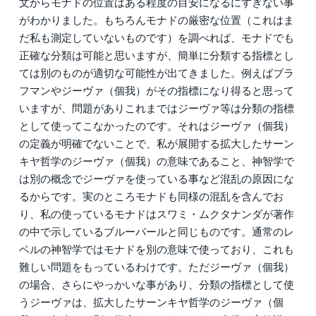
文からモナドの位置はある程度の目安になるにすぎない事
がわかりました。もちろんモナドの厳密な位置（これはま
だ私も測定していないものです）を調べれば、モナドでも
正確な分類は可能と思いますが、簡単に分類する指標とし
ては別のものが適切な可能性が出てきました。例えばブラ
フマンやジーヴァ（個我）がその指標になり得ると思って
いますが、問題がありこれまではジーヴァ等は分類の指標
として使ってこなかったのです。それはジーヴァ（個我）
の定義が明確でないことで、私が展開する拡大したサーン
キヤ哲学のジーヴァ（個我）の意味であること、神智学で
は別の概念でジーヴァを使っている事など混乱の原因にな
るからです。実のところモナドも同様の混乱を含んでお
り、私の使っているモナドはスワミ・ムクタナンダが著作
の中で示しているブルーパールと同じものです。通常のレ
ベルの神智学ではモナドを別の意味で使っており、これも
難しい問題をもっているわけです。ただジーヴァ（個我）
の場合、さらにやっかいな事があり、分類の指標として使
うジーヴァは、拡大したサーンキヤ哲学のジーヴァ（個