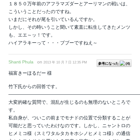
１８５０万年前のアフラマズダーとアーリマンの戦いは、
こういうことだったのですね。
いまだにそれが尾を引いているんですか。
しかし、その時いうこと聞いて素直に転生してきたメンツ
も、エエ～ッ！です。
ハイアラキーって・・・ブブーですねえ～
Shanti Phula
on
2013 年 10 月 7 日 12:35 PM
参考になった
(
4
)
福富きーほるだー 様
竹下氏からの回答です。
――――――――――――――――――――――――――――
大変的確な質問で、混乱が生じるのも無理のないところで
す。
私自身が、ついこの前までモナドの位置で分類することが
可能だと思っていたわけなのです。しかし、ニャントロの
ヒメミコ様（スミワタルタカキホシノヒメミコ様）の通信