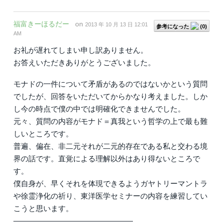
福富きーほるだー
on
2013 年 10 月 13 日 12:01
参考になった
(
0
)
AM
お礼が遅れてしまい申し訳ありません。
お答えいただきありがとうございました。
モナドの一件について矛盾があるのではないかという質問
でしたが、回答をいただいてからかなり考えました。しか
し今の時点で僕の中では明確化できませんでした。
元々、質問の内容がモナド＝真我という哲学の上で最も難
しいところです。
普遍、偏在、非二元それが二元的存在である私と交わる境
界の話です。直覚による理解以外はあり得ないところで
す。
僕自身が、早くそれを体現できるようガヤトリーマントラ
や徐霊浄化の祈り、東洋医学セミナーの内容を練習してい
こうと思います。
————————————————