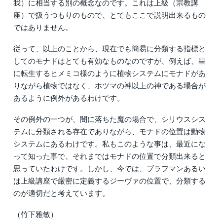
我）に相当する別の概念なのです。これは上級（宗教講
座）で扱うつもりのもので、とてもここで説明出来るもの
ではありません。
従って、以上のことから、現在でも簡易に分類する指標と
してのモナドはとても有効なものなのですが、例えば、星
に転生するヒメミコ様のように植物システムにモナドがあ
りながら植物ではなく、ホツマの神以上の神である場合が
あるように例外があるわけです。
その例外の一つが、闇に落ちた魔の場合で、シリウスシス
テムに分類される存在でありながら、モナドの位置は動物
システムにあるわけです。私もこのような事は、最近にな
って知った事で、それまではモナドの位置で分類出来ると
思っていたわけです。しかし、今では、ブラフマンあるい
は上級講座で厳密に定義するジーヴァの位置で、分類する
のが適切だと考えています。
（竹下雅敏）