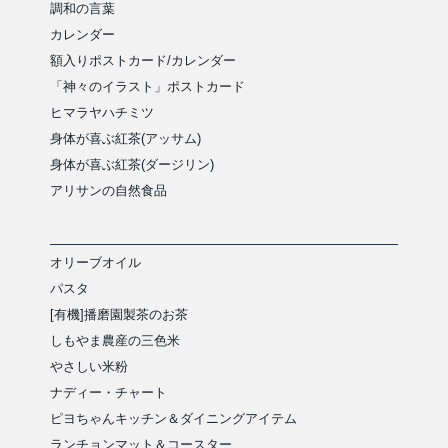
調和の言葉
カレンダー
額入りポストカード/カレンダー
「神々のイラスト」ポストカード
ヒマラヤハチミツ
身体が喜ぶ紅茶(アッサム)
身体が喜ぶ紅茶(ダージリン)
アリサンの自然食品
オリーブオイル
パスタ
[有機]播磨園製茶のお茶
しもやま農産の三色米
やさしい米粉
ナディー・チャート
ピヨちゃんキッチン＆ダイニングアイテム
ランチョンマット＆コースター