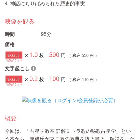
4. 神話にちりばめられた歴史的事実
映像を観る
時間
95分
価格
1.0
500
枚
円
550
（ 税込
円 ）
文字起こし
0.2
100
枚
円
110
（ 税込
円 ）
概要
今回は、「占星学教室 詳解ミトラ教の秘教占星学」とい
う本から、東條氏がマニ教の教典を抜き書きし解説をした