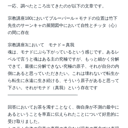
一応、調べたところ出てきたのが以下の文章です。
宗教講座180においてブルーパール＝モナドの位置は竹下
先生のサーンキャの展開図中において自性とチッタ（心）
の間に存在
宗教講座3において モナド＝真我
魂は、モナドにぶら下がっているという感じです。あるレ
ベルで言うと魂はある主の究極ですが、もっと細かく分解
できて、最後に分解できない究極の原子、それが自分の内
側にあると思っていただきたい。これは壊れないで転生か
ら転生に永遠に生き続ける、そういう原子があると思って
下さい。それがモナド（真我）という存在です
————————————————-
回答においてお茶を濁すことなく、御自身が不測の最中に
あるということを率直に伝えられたことについて好意的に
受け取りました。