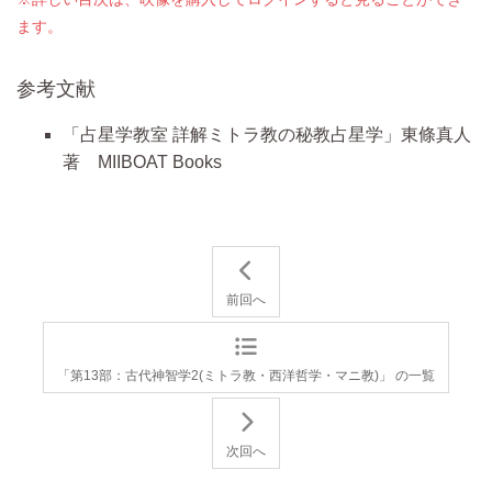
ます。
参考文献
「占星学教室 詳解ミトラ教の秘教占星学」東條真人
著 MIIBOAT Books
前回へ
「第13部：古代神智学2(ミトラ教・西洋哲学・マニ教)」 の一覧
次回へ