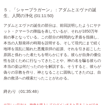
５．「シャーブラガーン」：アダムとエヴァの誕
生、人間の浄化 (01:11:50)
アダムとエヴァの誕生の部分は、前回説明したようにサナ
ット・クマーラの降臨を表しているが、それが1850万年
前の事となっている。この部分の時間的な矛盾を指摘し、
本当の人類発祥の時期を説明する。そして現代にまで続く
地球を混乱に陥れた悪魔崇拝の起源、それを引き起こした
原因と係わった者たちを明らかにする。彼らが自身の優位
性を説くために行なってきたことや、神の名を騙る彼らの
本当の姿は何だったのかを解説する。そうすると、彼らが
偽りの宗教を作り、神となることに固執してきたのは、自
身の救済への模索だったことがわかる。
終わり（01:35:48）
※詳しい目次は、映像を購入してログインすると見ることができ