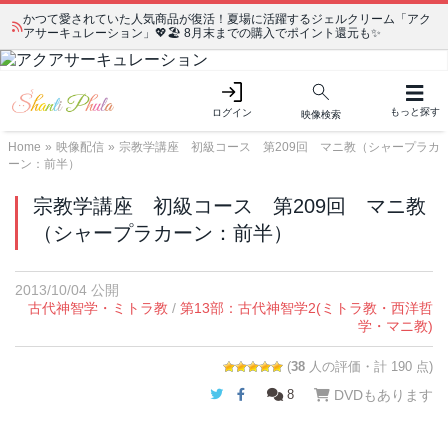
かつて愛されていた人気商品が復活！夏場に活躍するジェルクリーム「アク
アサーキュレーション」💖🏖️ 8月末までの購入でポイント還元も✨
もっと探す
ログイン
映像検索
Home
»
映像配信
»
宗教学講座 初級コース 第209回 マニ教（シャープラカ
ーン：前半）
宗教学講座 初級コース 第209回 マニ教
（シャープラカーン：前半）
2013/10/04 公開
古代神智学・ミトラ教
/
第13部：古代神智学2(ミトラ教・西洋哲
学・マニ教)
(
38
人の評価・計 190 点)
Twitter
Facebook
8
DVDもあります