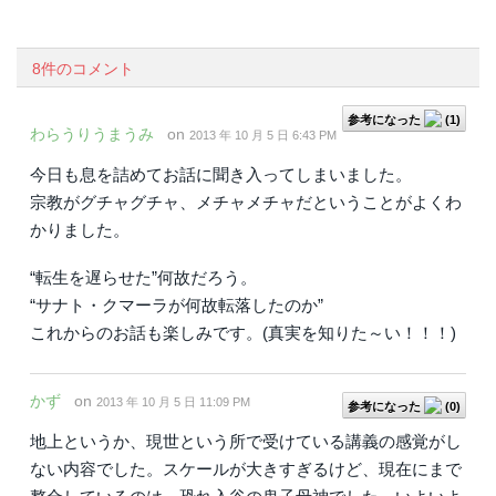
8件のコメント
参考になった
(
1
)
わらうりうまうみ
on
2013 年 10 月 5 日 6:43 PM
今日も息を詰めてお話に聞き入ってしまいました。
宗教がグチャグチャ、メチャメチャだということがよくわ
かりました。
“転生を遅らせた”何故だろう。
“サナト・クマーラが何故転落したのか”
これからのお話も楽しみです。(真実を知りた～い！！！)
かず
on
2013 年 10 月 5 日 11:09 PM
参考になった
(
0
)
地上というか、現世という所で受けている講義の感覚がし
ない内容でした。スケールが大きすぎるけど、現在にまで