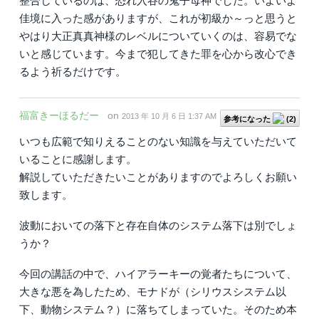
整合しているのは、恐れ入谷の鬼子母神でした。いよいよ
佳境に入った感がありますが、これが初級か～っと思うと
やはり大正真真神様のレベルについていくのは、容易でな
いと感じています。今まで犯してきた罪を心から改心でき
るよう祈るだけです。
福富きーほるだー
on
2013 年 10 月 6 日 1:37 AM
参考になった
(
2
)
いつも広範で知りえることのない知識を与えていただいて
いることに感謝します。
解説していただきたいことがありますのでよろしくお願い
致します。
波動においての落下と存在自体のシステム落下は別でしょ
うか？
今回の講話の中で、ハイアラーキーの覚者たちについて、
大きな悪を為したため、モナドが（シリウスシステム以
下、動物システム？）に落ちてしまっていた。そのため本