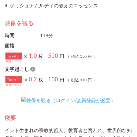
4. クリシュナムルティの教えのエッセンス
映像を観る
時間
118分
価格
1.0
500
枚
円
550
（ 税込
円 ）
文字起こし
0.2
100
枚
円
110
（ 税込
円 ）
概要
インド生まれの宗教的哲人、教育者と言われ、世界的な知