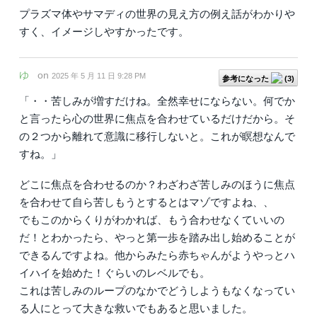
プラズマ体やサマディの世界の見え方の例え話がわかりや
すく、イメージしやすかったです。
ゆ
on
2025 年 5 月 11 日 9:28 PM
参考になった
(
3
)
「・・苦しみが増すだけね。全然幸せにならない。何でか
と言ったら心の世界に焦点を合わせているだけだから。そ
の２つから離れて意識に移行しないと。これが瞑想なんで
すね。」
どこに焦点を合わせるのか？わざわざ苦しみのほうに焦点
を合わせて自ら苦しもうとするとはマゾですよね、、
でもこのからくりがわかれば、もう合わせなくていいの
だ！とわかったら、やっと第一歩を踏み出し始めることが
できるんですよね。他からみたら赤ちゃんがようやっとハ
イハイを始めた！ぐらいのレベルでも。
これは苦しみのループのなかでどうしようもなくなってい
る人にとって大きな救いでもあると思いました。