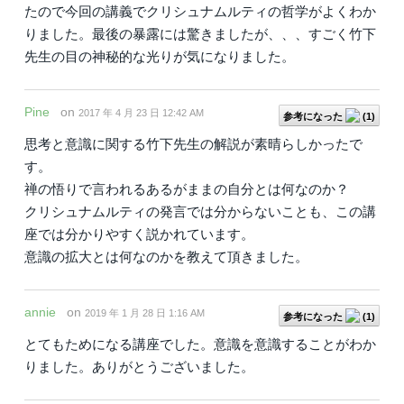
たので今回の講義でクリシュナムルティの哲学がよくわか
りました。最後の暴露には驚きましたが、、、すごく竹下
先生の目の神秘的な光りが気になりました。
Pine
on
2017 年 4 月 23 日 12:42 AM
参考になった
(
1
)
思考と意識に関する竹下先生の解説が素晴らしかったで
す。
禅の悟りで言われるあるがままの自分とは何なのか？
クリシュナムルティの発言では分からないことも、この講
座では分かりやすく説かれています。
意識の拡大とは何なのかを教えて頂きました。
annie
on
2019 年 1 月 28 日 1:16 AM
参考になった
(
1
)
とてもためになる講座でした。意識を意識することがわか
りました。ありがとうございました。