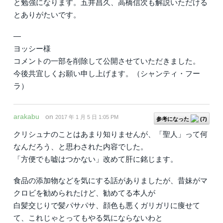
と勉強になります。五井昌久、高橋信次も解説いただける
とありがたいです。
—
ヨッシー様
コメントの一部を削除して公開させていただきました。
今後共宜しくお願い申し上げます。（シャンティ・フー
ラ）
arakabu
on
2017 年 1 月 5 日 1:05 PM
参考になった
(
7
)
クリシュナのことはあまり知りませんが、「聖人」って何
なんだろう、と思わされた内容でした。
「方便でも嘘はつかない」改めて肝に銘じます。
食品の添加物などを気にする話がありましたが、昔妹がマ
クロビを勧められたけど、勧めてる本人が
白髪交じりで髪パサパサ、顔色も悪くガリガリに痩せて
て、これじゃとってもやる気にならないわと