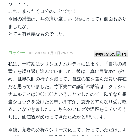
う・・・。
これ、まったく自分のことです！
今回の講義は、耳の痛い厳しい（私にとって）側面もあり
ましたが、
とても有意義なものでした。
ヨッシー
on
2017 年 1 月 4 日 3:59 PM
参考になった
(
2
)
私は、一時期はクリシュナムルティにはまり、「自我の終
焉」を繰り返し読んでいました。彼は、真に目覚めたがた
め、世界教師の椅子を蹴って、自立の道を選んだ貴い存在
だと思っていました。竹下先生の講話の結論は、クリシュ
ナムルティは〇〇〇〇ということでしたので、以前なら相
当ショックを受けたと思いますが、意外とすんなり受け取
ることができました。こちらのブログや講座を見ているう
ちに、価値観が変わってきたためかと思います。
今後、覚者の分析をシリーズ化して、行っていただけます