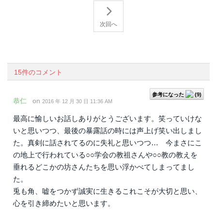
次回へ
15件のコメント
参考になった
(
9
)
恭仁
on
2016 年 12 月 30 日 11:36 AM
最高に愉しいお話しありがとうございます。笑っていけな
いと思いつつ、最後の暴露話の時には声上げ笑い出しまし
た。真剣に話されてるのに失礼と思いつつ… 今まさにこ
の地上で行われている○○学会の教祖さんや○○教の教えを
垂れるどこかの坊さんたちを思い浮かべてしまってまし
た。
兎も角、嘘をつかず誠実に生きるこれこそが大切と思い、
心を引き締めたいと思います。