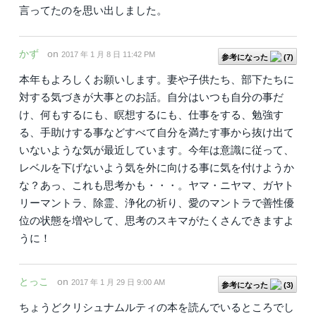
言ってたのを思い出しました。
かず
on
2017 年 1 月 8 日 11:42 PM
参考になった
(
7
)
本年もよろしくお願いします。妻や子供たち、部下たちに
対する気づきが大事とのお話。自分はいつも自分の事だ
け、何もするにも、瞑想するにも、仕事をする、勉強す
る、手助けする事などすべて自分を満たす事から抜け出て
いないような気が最近しています。今年は意識に従って、
レベルを下げないよう気を外に向ける事に気を付けようか
な？あっ、これも思考かも・・・。ヤマ・ニヤマ、ガヤト
リーマントラ、除霊、浄化の祈り、愛のマントラで善性優
位の状態を増やして、思考のスキマがたくさんできますよ
うに！
とっこ
on
2017 年 1 月 29 日 9:00 AM
参考になった
(
3
)
ちょうどクリシュナムルティの本を読んでいるところでし