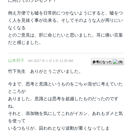
に向けてのプレセント？
例え方便でも嘘を日常的につかないようにすると、嘘をつ
く人を見抜く事が出来る。そしてそのような人が周りにい
なくなる
とのご意見は、肝に命じたいと思いました。耳に痛い言葉
だと感じました。
山本邦子
on
2017 年 1 月 1 日 11:39 AM
参考になった
(
9
)
竹下先生 ありがとうございました。
今まで、思考と意識というものをごちゃ混ぜに考えていた
ところが
ありました。意識とは思考を超越したものだったのです
ね。
それと、添加物を気にしてこれがイカン、あれもダメと気
を使って
いるつもりが、囚われとなり波動が重くなってしま