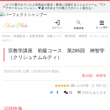
かつて愛されていた人気商品が復活！夏場に活躍するジェルクリーム「アク
アサーキュレーション」💖🏖️ 8月末までの購入でポイント還元も✨
もっと探す
ログイン
映像検索
Home
»
映像配信
»
宗教学講座 初級コース 第285回 神智学（クリシュナム
ルティ）
宗教学講座 初級コース 第285回 神智学
（クリシュナムルティ）
2016/12/30 公開
（2016/12/16 収録）
第15部：神智学
(
82
人の評価・計 403 点)
Twitter
Facebook
15
DVDもあります
試聴映像