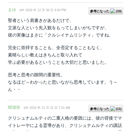
まゆ
on
2016 年 12 月 30 日 6:54 PM
参考になった
(
10
)
聖者という肩書きがあるだけで、
立派な人という先入観をもってしまいがちですが、
彼の実像はまさに「クルシイナムリシティ」ですね。
完全に崇拝することも、全否定することもなく、
素晴らしい教えはきちんと取り入れて
学ぶ必要があるということも大切だと思いました。
思考と思考の隙間の重要性。
なるほど～わかったと思いながら思考しています。う～
ん・・
晴瑠弥
on
2016 年 12 月 31 日 7:21 AM
参考になった
(
11
)
クリシュナムルティの二重人格の要因には、彼の背後でマ
イトレーヤによる霊導があり、クリシュナムルティの講話