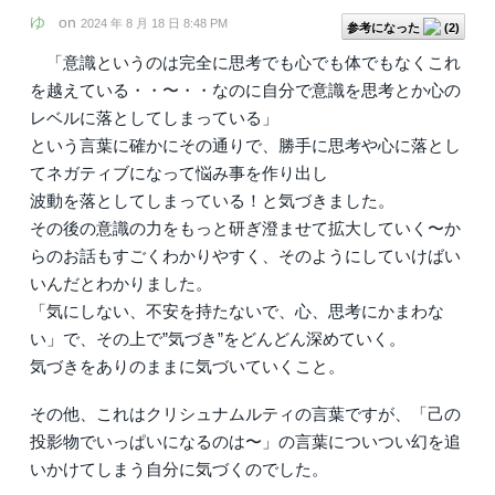
ゆ
on
2024 年 8 月 18 日 8:48 PM
参考になった
(
2
)
「意識というのは完全に思考でも心でも体でもなくこれ
を越えている・・〜・・なのに自分で意識を思考とか心の
レベルに落としてしまっている」
という言葉に確かにその通りで、勝手に思考や心に落とし
てネガティブになって悩み事を作り出し
波動を落としてしまっている！と気づきました。
その後の意識の力をもっと研ぎ澄ませて拡大していく〜か
らのお話もすごくわかりやすく、そのようにしていけばい
いんだとわかりました。
「気にしない、不安を持たないで、心、思考にかまわな
い」で、その上で”気づき”をどんどん深めていく。
気づきをありのままに気づいていくこと。
その他、これはクリシュナムルティの言葉ですが、「己の
投影物でいっぱいになるのは〜」の言葉についつい幻を追
いかけてしまう自分に気づくのでした。