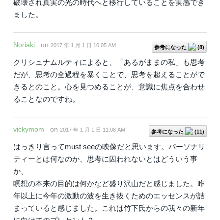
破壊され真実の光の時代へと移行していることを実感でき
ました。
Noriaki
on
2017 年 1 月 1 日 10:05 AM
参考になった
(
8
)
クリシュナムルティによると、「あるがままの私」も思考
だが、思考の全過程を暴くことで、思考を超えることがで
きるとのこと。心を見つめることが、意識に焦点を合わせ
ることなのですね。
vickymom
on
2017 年 1 月 1 日 11:08 AM
参考になった
(
11
)
はっきり言ってmust seeの映像だと思います。パーソナリ
ティーとは何なのか、思考に囚われないとはどういう事
か、
瞑想の本来の目的は何かなど盛り沢山だと感じました。昨
年以上に今年の激動の波を生き抜くためのエッセンスが詰
まっていると感じました。これは竹下氏からの我々の新年