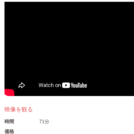
映像を観る
時間
71分
価格