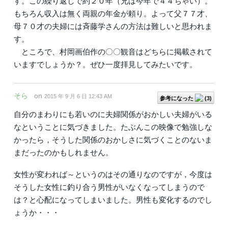
す。この繰り返しで約２０年（兄は今年で４４ちゃい）。
もちろん収入は無く両親の年金が頼り。よって父７７才、
母７０才の夫婦には斉藤学さんの方法は難しいと思われま
す。
ところで、村岡画伯作の〇〇観音はどちらに掲載されて
いますでしょうか？。ぜひ一度拝見してみたいです。
そら
on
2015 年 9 月 6 日 12:43 AM
参考になった
(
3
)
自分のまわりにも若いのに夫婦関係がおかしい夫婦がいる
なということに気づきました。たぶんこの映像で勉強しな
かったら，そうした関係のおかしさに気づくことのないま
まだったのかもしれません。
女性が変われば～というのはその通りなのですが，今度は
そうした女性に釣り合う男性がいなくなってしまうので
は？と心配になってしまいました。男性も変化するのでし
ょうか・・・