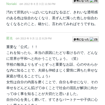
参考になった
(
4
)
Noriaki
on
2012 年 8 月 3 日 11:56 PM
汚れて邪気がいっぱいになればなるほど、きれいな透明感
のある色は似合わなくなり、黒ずんだ濁った色しか似合わ
なくなるとのこと。確かに、言われてみればそうですね。
匿名
on
2013 年 9 月 11 日 8:29 PM
参考になった
(
3
)
重要な「公式」！！
これを知ったら、本当の原因にたどり着けるので、どんな
に世界が平和へと向かうことでしょう。（笑）
学校の勉強よりもずっとずっと重要なお話、心のやわらか
な内に知ることで、夫婦も仲睦まじく愛情に満ちた幸せな
家庭が増えることでしょう♪
女性は自分の内面を磨くことで、自分も幸せになり、その
幸せをどんどん拡げてゆくことで社会の混乱が解決に向か
ってゆく事を知ることが大切だと思いました。
自分の心を美しく磨いて、すてきなパートナーや子供に心