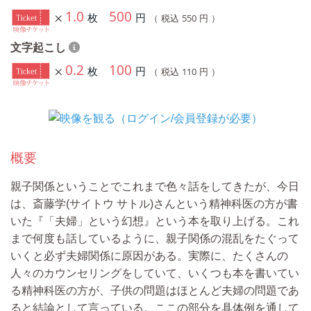
1.0
500
枚
円
550
（ 税込
円 ）
文字起こし
0.2
100
枚
円
110
（ 税込
円 ）
概要
親子関係ということでこれまで色々話をしてきたが、今日
は、斎藤学(サイトウ サトル)さんという精神科医の方が書
いた『「夫婦」という幻想』という本を取り上げる。これ
まで何度も話しているように、親子関係の混乱をたぐって
いくと必ず夫婦関係に原因がある。実際に、たくさんの
人々のカウンセリングをしていて、いくつも本を書いてい
る精神科医の方が、子供の問題はほとんど夫婦の問題であ
ると結論として言っている。ここの部分を具体例を通して