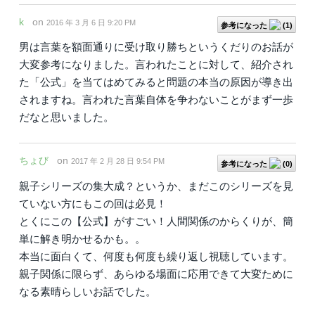
k
on
2016 年 3 月 6 日 9:20 PM
参考になった
(
1
)
男は言葉を額面通りに受け取り勝ちというくだりのお話が
大変参考になりました。言われたことに対して、紹介され
た「公式」を当てはめてみると問題の本当の原因が導き出
されますね。言われた言葉自体を争わないことがまず一歩
だなと思いました。
ちょび
on
2017 年 2 月 28 日 9:54 PM
参考になった
(
0
)
親子シリーズの集大成？というか、まだこのシリーズを見
ていない方にもこの回は必見！
とくにこの【公式】がすごい！人間関係のからくりが、簡
単に解き明かせるかも。。
本当に面白くて、何度も何度も繰り返し視聴しています。
親子関係に限らず、あらゆる場面に応用できて大変ために
なる素晴らしいお話でした。