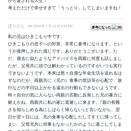
から愛される人生！
考えただけで幸せすぎて「うっとり」してしまいますね！
ぼりさん
on
2014 年 1 月 11 日 4:24 PM
参考になった
(
6
)
私の兄はひきこもり中です。
ひきこもりの息子への対策、非常に参考になります。とい
うか後押しされた感じです。ありがとうございます。た
だ、過去に似たようなアドバイスを両親に何度も話しまし
たが、父母共に頭では解わかっているのですがいつも実行
できないようです。本来は悠々自適な年金生活を送れるは
ずなのだが、両親共に（兄の）食事の世話等が心配で、旅
行などの半日以上かかる遠出の行動もできないようです。
時々自分の気に入らない両親の言動に反発した兄の暴力に
耐えかね、両親共に私の家に退避しに来ます。｢親の有難
さを知らしめる為にしばらく帰らない｣と言いながら、翌
日か翌々日には、兄の食事を心配しだしてすぐに帰ってし
まい、父母兄共に何事もなかったかのように過ごしてしま