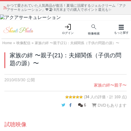
かつて愛されていた人気商品が復活！夏場に活躍するジェルクリーム「アク
アサーキュレーション」💖🏖️ 8月末までの購入でポイント還元も✨
もっと探す
ログイン
映像検索
Home
»
映像配信
»
家族の絆 〜親子(21)：夫婦関係（子供の問題の源）〜
家族の絆 〜親子(21)：夫婦関係（子供の問
題の源）〜
2010/03/30 公開
家族の絆〜親子〜
(
34
人の評価・計 169 点)
Twitter
Facebook
6
DVDもあります
試聴映像