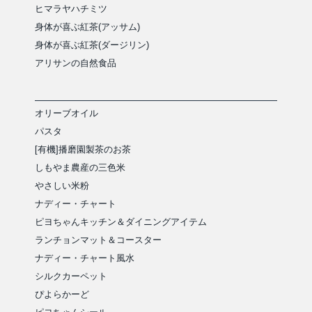
ヒマラヤハチミツ
身体が喜ぶ紅茶(アッサム)
身体が喜ぶ紅茶(ダージリン)
アリサンの自然食品
オリーブオイル
パスタ
[有機]播磨園製茶のお茶
しもやま農産の三色米
やさしい米粉
ナディー・チャート
ピヨちゃんキッチン＆ダイニングアイテム
ランチョンマット＆コースター
ナディー・チャート風水
シルクカーペット
ぴよらかーど