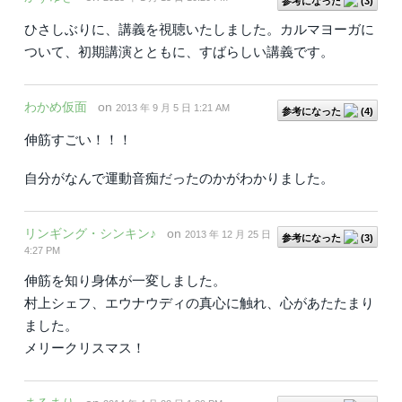
参考になった
(
3
)
ひさしぶりに、講義を視聴いたしました。カルマヨーガに
ついて、初期講演とともに、すばらしい講義です。
わかめ仮面
on
2013 年 9 月 5 日 1:21 AM
参考になった
(
4
)
伸筋すごい！！！
自分がなんで運動音痴だったのかがわかりました。
リンギング・シンキン♪
on
2013 年 12 月 25 日
参考になった
(
3
)
4:27 PM
伸筋を知り身体が一変しました。
村上シェフ、エウナウディの真心に触れ、心があたたまり
ました。
メリークリスマス！