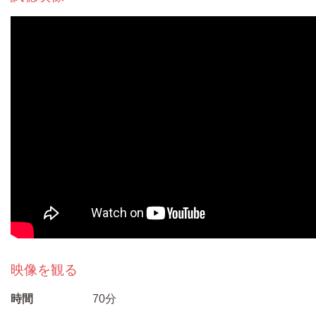
映像を観る
時間
70分