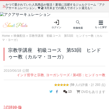
かつて愛されていた人気商品が復活！夏場に活躍するジェルクリーム「アク
アサーキュレーション」💖🏖️ 8月末までの購入でポイント還元も✨
もっと探す
ログイン
映像検索
Home
»
映像配信
»
宗教学講座 初級コース 第53回 ヒンドゥー教（カル
マ・ヨーガ）
宗教学講座 初級コース 第53回 ヒンド
ゥー教（カルマ・ヨーガ）
2010/06/18 公開
インド哲学と宗教
,
ヨーガシリーズ
/
第4部：ヒンドゥー教
(
59
人の評価・計 293 点)
Twitter
Facebook
13
DVDもあります
試聴映像