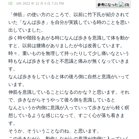
ゆ
on
2022 年 12 月 4 日 7:21 PM
参考になった
(
3
)
「伸筋」の使い方のところで、以前に竹下氏が紹介されて
いた「なんば歩き」を自分が実践している時のことを思い
出していました。
歩く時や階段をあがる時になんば歩きを意識して体を動か
すと、以前は腰痛がありましたが今は改善しています。
時々、重いものを無理して持ったりして少し痛いなという
時もなんば歩きをすると不思議と痛みが無くなっていきま
す。
なんば歩きをしていると体の後ろ側に自然と意識がいって
います。
伸筋を意識していることになるのかな？と思います。それ
で、歩きながらそうやって後ろ側を意識していると
なんというか内側に意識が入っていって歩きながら軽く瞑
想しているような感じになって、すごく心が落ち着きま
す。
そうか、そういうことなのね、と思います。
この歩きながら、動作しながらの意識が内側に入っていく