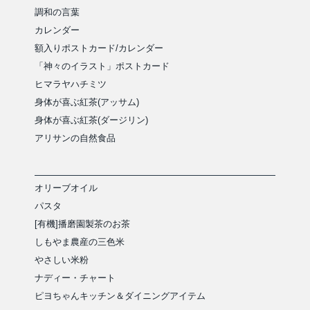
調和の言葉
カレンダー
額入りポストカード/カレンダー
「神々のイラスト」ポストカード
ヒマラヤハチミツ
身体が喜ぶ紅茶(アッサム)
身体が喜ぶ紅茶(ダージリン)
アリサンの自然食品
オリーブオイル
パスタ
[有機]播磨園製茶のお茶
しもやま農産の三色米
やさしい米粉
ナディー・チャート
ピヨちゃんキッチン＆ダイニングアイテム