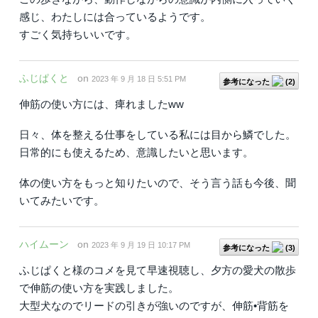
感じ、わたしには合っているようです。
すごく気持ちいいです。
ふじぱくと
on
2023 年 9 月 18 日 5:51 PM
参考になった
(
2
)
伸筋の使い方には、痺れましたww
日々、体を整える仕事をしている私には目から鱗でした。
日常的にも使えるため、意識したいと思います。
体の使い方をもっと知りたいので、そう言う話も今後、聞
いてみたいです。
ハイムーン
on
2023 年 9 月 19 日 10:17 PM
参考になった
(
3
)
ふじぱくと様のコメを見て早速視聴し、夕方の愛犬の散歩
で伸筋の使い方を実践しました。
大型犬なのでリードの引きが強いのですが、伸筋•背筋を