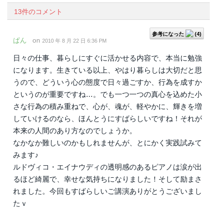
13件のコメント
参考になった
(
4
)
ぱん
on
2010 年 8 月 22 日 6:36 PM
日々の仕事、暮らしにすぐに活かせる内容で、本当に勉強
になります。生きている以上、やはり暮らしは大切だと思
うので、どういう心の態度で日々過ごすか、行為を成すか
というのが重要ですね…。でも一つ一つの真心を込めた小
さな行為の積み重ねで、心が、魂が、軽やかに、輝きを増
していけるのなら、ほんとうにすばらしいですね！それが
本来の人間のあり方なのでしょうか。
なかなか難しいのかもしれませんが、とにかく実践試みて
みます♪
ルドヴィコ・エイナウディの透明感のあるピアノは涙が出
るほど綺麗で、幸せな気持ちになりました！そして励まさ
れました。今回もすばらしいご講演ありがとうございまし
たｖ