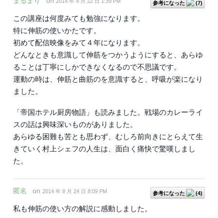
まるまり
on
2014 年 4 月 22 日 1:39 PM
参考になった
(
7
)
この講座は何度みても勉強になります。
特に伸筋の使いかたです。
初めて配信映像をみて４年になります。
どんなときも意識して伸筋をつかうようにすると、あらゆ
ることは丁寧にしかできなくなるので不思議です。
運動の時は、伸筋と曲筋のを意識すると、呼吸が楽になり
ました。
「帝国ホテル厨房物語」も読みました。戦場のカレーライ
スの話は興味深いものがありました。
あらゆる困難も苦とも思わず、むしろ前向きにとらえて生
きていく村上シェフの人生は、面白く痛快で驚嘆しまし
た。
匿名
on
2014 年 8 月 24 日 8:09 PM
参考になった
(
4
)
私も伸筋の使い方の解説に感動しました。