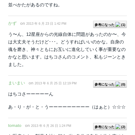
並べかたがあるのですね。
かず
on
2013 年 6 月 23 日 1:42 PM
参考になった
(
1
)
う〜ん、12星座からの光線自体に問題があったのか〜、今
は大丈夫そうだけど･･･。どうすればいいのかな。自身の
魂を磨き、神々ともにお互いに進化していく事が重要なの
かなと思います。はちコさんのコメント、私もジーンとき
ました。
まいまい
on
2013 年 6 月 25 日 12:19 PM
参考になった
(
0
)
はちコさーーーーーん
あ・り・が・と・うーーーーーーーーー（はぁと）☆☆☆
tomato
on
2013 年 6 月 26 日 1:24 PM
参考になった
(
2
)