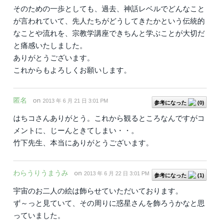
そのための一歩としても、過去、神話レベルでどんなこと
が言われていて、先人たちがどうしてきたかという伝統的
なことや流れを、宗教学講座できちんと学ぶことが大切だ
と痛感いたしました。
ありがとうございます。
これからもよろしくお願いします。
匿名
on
2013 年 6 月 21 日 3:01 PM
参考になった
(
0
)
はちコさんありがとう。これから観るところなんですがコ
メントに、じーんときてしまい・・。
竹下先生、本当にありがとうございます。
わらうりうまうみ
on
2013 年 6 月 22 日 3:01 PM
参考になった
(
1
)
宇宙のお二人の絵は飾らせていただいております。
ず～っと見ていて、その周りに惑星さんを飾ろうかなと思
っていました。