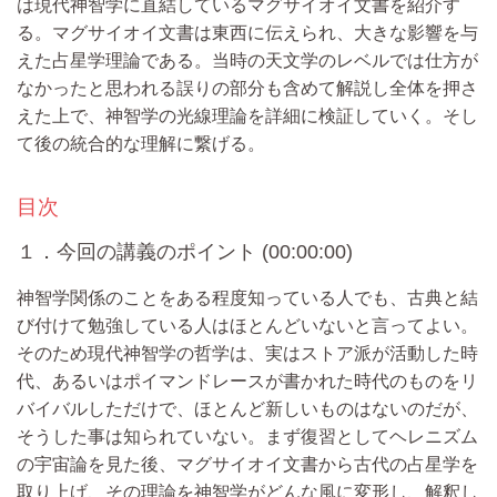
は現代神智学に直結しているマグサイオイ文書を紹介す
る。マグサイオイ文書は東西に伝えられ、大きな影響を与
えた占星学理論である。当時の天文学のレベルでは仕方が
なかったと思われる誤りの部分も含めて解説し全体を押さ
えた上で、神智学の光線理論を詳細に検証していく。そし
て後の統合的な理解に繋げる。
目次
１．今回の講義のポイント (00:00:00)
神智学関係のことをある程度知っている人でも、古典と結
び付けて勉強している人はほとんどいないと言ってよい。
そのため現代神智学の哲学は、実はストア派が活動した時
代、あるいはポイマンドレースが書かれた時代のものをリ
バイバルしただけで、ほとんど新しいものはないのだが、
そうした事は知られていない。まず復習としてヘレニズム
の宇宙論を見た後、マグサイオイ文書から古代の占星学を
取り上げ、その理論を神智学がどんな風に変形し、解釈し