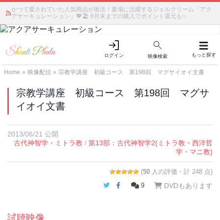
かつて愛されていた人気商品が復活！夏場に活躍するジェルクリーム「アク
アサーキュレーション」💖🏖️ 8月末までの購入でポイント還元も✨
もっと探す
ログイン
映像検索
Home
»
映像配信
»
宗教学講座 初級コース 第198回 マグサイオイ文書
宗教学講座 初級コース 第198回 マグサ
イオイ文書
2013/06/21 公開
古代神智学・ミトラ教
/
第13部：古代神智学2(ミトラ教・西洋哲
学・マニ教)
(
50
人の評価・計 248 点)
Twitter
Facebook
9
DVDもあります
試聴映像