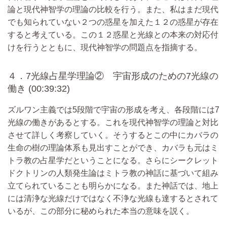
論と現代神智学の理論の比較を行う。また、私はまだ現代
でも知られていない２つの惑星を加えた１２の惑星が存在
すると考えている。この１２惑星と光線との本来の対応付
けを行うとともに、現代神智学の問題点を指摘する。
４．7光線占星学理論② 宇宙形成のための7光線の
働き (00:39:32)
ズルワン主義では5段階で宇宙の形成を考え、各段階には7
光線の働きがあるとする。これを現代神智学の理論と対比
させて詳しく考察していく。そうするとこの中にカバラの
生命の樹の理論体系も見出すことができ、カバラも元はミ
トラ教の占星学だということになる。さらにシークレット
ドクトリンの人類発生論はミトラ教の神話に基づいて組み
立てられていることも明らかになる。また神話では、地上
には清浄な光線だけではなく不浄な光線も達するとされて
いるが、この部分に秘められた本当の意味を説く。