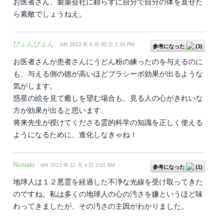
お医者さん、製薬会社に頼らずに自分で自分の体を直せた
ら素敵でしょうねえ。
ぴょんぴょん
on
2013 年 6 月 30 日 2:34 PM
参考になった
(
3
)
お医者さんが患者さんにうどん粉の練ったのを与えるのに
も、与える側の徳が高いほどプラシーボ効果が出るような
気がします。
惑星の絵を見て癒しを望む場合も、見る人の心がきれいな
方が効果が出ると思います、
将来先生が授けてくださる霊的科学の知識を正しく使える
ようになるために、進化しなきゃね！
Noriaki
on
2013 年 12 月 4 日 2:01 AM
参考になった
(
1
)
地球人は１２悪霊を経過した不浄な光線を受け取ってきた
のですね。私は多くの地球人の心の汚さを嫌というほど味
わってきましたが、その汚さの主因がわかりました。