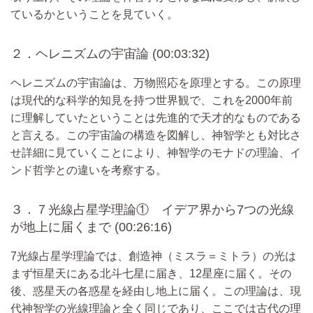
ているかということを見ていく。
２．ヘレニズムの宇宙論 (00:03:32)
ヘレニズムの宇宙論は、万物照応を原理とする。この原理
は現代的な科学的知見を持つ世界観で、これを2000年前
に理解していたということは先進的で天才的なものである
と言える。この宇宙論の構造を図解し、神智学とも対比さ
せ詳細に見ていくことにより、神智学のモナドの理論、イ
ンド哲学との違いを考察する。
３．７光線占星学理論① イデア界から7つの光線
が地上に届くまで (00:26:16)
7光線占星学理論では、創造神（ミスラ＝ミトラ）の光は
まず恒星天にある北斗七星に届き、12星座に届く。その
後、惑星天の各惑星を経由し地上に届く。この理論は、現
代神智学の光線理論と全く同じであり、ここでは古代の理