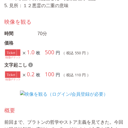
5. 見所：１２悪霊の二重の意味
映像を観る
時間
70分
価格
1.0
500
枚
円
550
（ 税込
円 ）
文字起こし
0.2
100
枚
円
110
（ 税込
円 ）
概要
前回まで、プラトンの哲学やストア主義を見てきた。今回