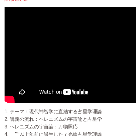
1. テーマ：現代神智学に直結する占星学理論
2. 講義の流れ：ヘレニズムの宇宙論と占星学
3. ヘレニズムの宇宙論：万物照応
4. 二千以上年前に誕生した７光線占星学理論