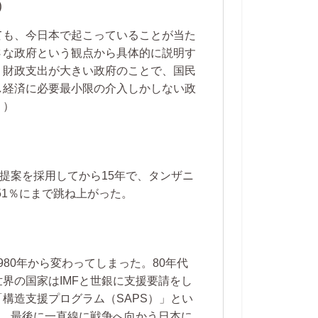
)
ても、今日本で起こっていることが当た
さな政府という観点から具体的に説明す
、財政支出が大きい政府のことで、国民
し経済に必要最小限の介入しかしない政
。）
提案を採用してから15年で、タンザニ
51％にまで跳ね上がった。
980年から変わってしまった。80年代
界の国家はIMFと世銀に支援要請をし
構造支援プログラム（SAPS）」とい
し、最後に一直線に戦争へ向かう日本に