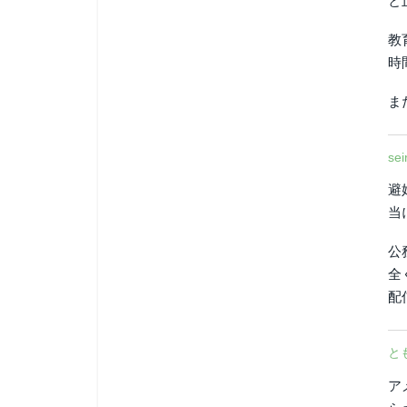
と
教
時
ま
sei
避
当
公
全
配
と
ア