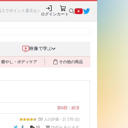
購入でポイント還元も✨
ログイン
カート
映像で学ぶ
癒やし・ボディケア
その他の商品
第6部：経済
(
55
人の評価・計 270 点)
Twitter
Facebook
10
DVDもあります