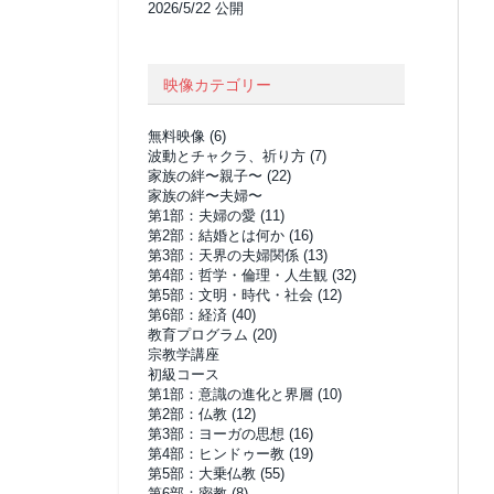
2026/5/22 公開
映像カテゴリー
無料映像
(6)
波動とチャクラ、祈り方
(7)
家族の絆〜親子〜
(22)
家族の絆〜夫婦〜
第1部：夫婦の愛
(11)
第2部：結婚とは何か
(16)
第3部：天界の夫婦関係
(13)
第4部：哲学・倫理・人生観
(32)
第5部：文明・時代・社会
(12)
第6部：経済
(40)
教育プログラム
(20)
宗教学講座
初級コース
第1部：意識の進化と界層
(10)
第2部：仏教
(12)
第3部：ヨーガの思想
(16)
第4部：ヒンドゥー教
(19)
第5部：大乗仏教
(55)
第6部：密教
(8)