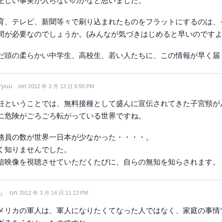
正しい事実が入らないのかなと思いました。
育、テレビ、新聞等々で刷り込まれたものをフラットにするのは、
間が必要なのでしょうか。(みんなが気づきはじめると早いのですよ
だ頭の柔らかい中学生、高校生、若い人たちに、この情報が早く届
ryuu
on
2012 年 3 月 13 日 6:55 PM
妊ということでは、無料接種として盛んに宣伝されてきた子宮頸が
に危険がごろごろ転がっている世界ですね。
務員の数が世界一日本が少なかった・・・・。
く知りませんでした。
信映像を視聴させていただくたびに、自らの無知を知らされます。
も
on
2012 年 3 月 14 日 11:13 PM
メリカの軍人は、軍人になりたくてなった人ではなく、家庭の事情