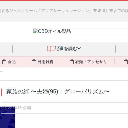
るジェルクリーム「アクアサーキュレーション」💖🏖️ 8月末までの
記事を読む
食品
日用雑貨
衣類・アクセサリ
ム〜
家族の絆 〜夫婦(95)：グローバリズム〜
2012/03/13 公開