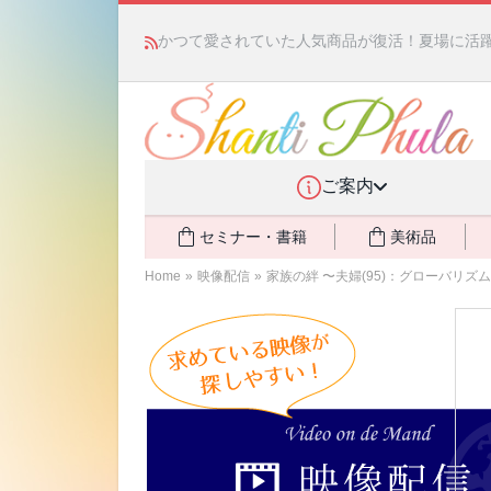
かつて愛されていた人気商品が復活！夏場に活躍す
ご案内
セミナー・書籍
美術品
Home
»
映像配信
»
家族の絆 〜夫婦(95)：グローバリズ