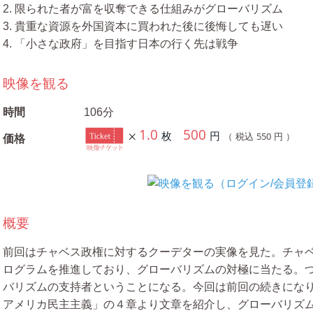
2. 限られた者が富を収奪できる仕組みがグローバリズム
3. 貴重な資源を外国資本に買われた後に後悔しても遅い
4. 「小さな政府」を目指す日本の行く先は戦争
映像を観る
時間
106分
1.0
500
枚
円
550
（ 税込
円 ）
価格
概要
前回はチャベス政権に対するクーデターの実像を見た。チャ
ログラムを推進しており、グローバリズムの対極に当たる。
バリズムの支持者ということになる。今回は前回の続きにな
アメリカ民主主義」の４章より文章を紹介し、グローバリズ