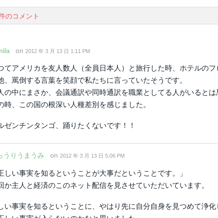
0件のコメント
ila
on
2012 年 3 月 13 日 1:11 PM
つてアメリカを友人数人（全員日本人）と旅行した時、ホテルのフロント職員が
他、罵倒する言葉を笑顔で私たちに言っていたそうです。
人の中にまさか、会議通訳や同時通訳を職業としてる人がいるとは
の時、この国の根深い人種差別を感じました。
ルゼンチンタンゴ、踊りたくないです！！
らうりうまうみ
on
2012 年 3 月 13 日 5:06 PM
正しい事実を知るということが大事だということです。」
回か主人と経済のこのネット配信を見させていただいています。
しい事実を知るということに、やはり先に自分自身を見つめて浄化