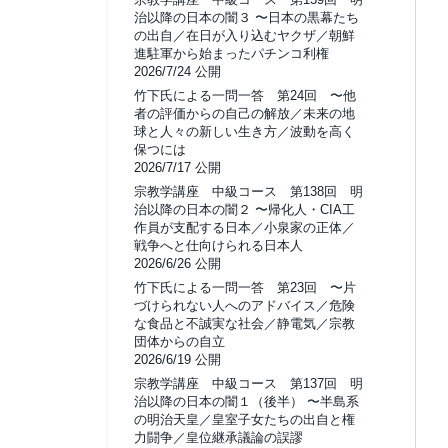
治以降の日本の闇３ 〜日本の黒幕たち
の出自／在日が入り込むヤクザ／朝鮮
進駐軍から始まったパチンコ利権
2026/7/24 公開
竹下氏による一問一答 第24回 〜他
者の評価からの自己の解放／未来の地
球と人々の新しい生き方／波動を高く
保つには
2026/7/17 公開
宗教学講座 中級コース 第138回 明
治以降の日本の闇２ 〜帰化人・CIA工
作員が支配する日本／小泉家の正体／
戦争へと仕向けられる日本人
2026/6/26 公開
竹下氏による一問一答 第23回 〜片
づけられない人へのアドバイス／危険
な食品と不誠実な社会／静電気／宗教
団体からの自立
2026/6/19 公開
宗教学講座 中級コース 第137回 明
治以降の日本の闇１（後半） 〜半島系
の明治天皇／皇室子女たちの出自と権
力闘争／皇位継承議論の誤謬