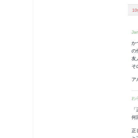
1
Jam
か
の
友
そ
ア
わ
「
何
正