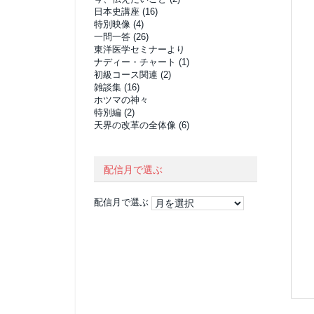
日本史講座
(16)
特別映像
(4)
一問一答
(26)
東洋医学セミナーより
ナディー・チャート
(1)
初級コース関連
(2)
雑談集
(16)
ホツマの神々
特別編
(2)
天界の改革の全体像
(6)
配信月で選ぶ
配信月で選ぶ