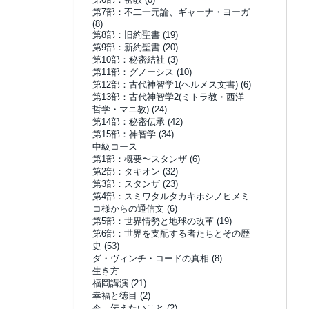
第7部：不二一元論、ギャーナ・ヨーガ
(8)
第8部：旧約聖書
(19)
第9部：新約聖書
(20)
第10部：秘密結社
(3)
第11部：グノーシス
(10)
第12部：古代神智学1(ヘルメス文書)
(6)
第13部：古代神智学2(ミトラ教・西洋
哲学・マニ教)
(24)
第14部：秘密伝承
(42)
第15部：神智学
(34)
中級コース
第1部：概要〜スタンザ
(6)
第2部：タキオン
(32)
第3部：スタンザ
(23)
第4部：スミワタルタカキホシノヒメミ
コ様からの通信文
(6)
第5部：世界情勢と地球の改革
(19)
第6部：世界を支配する者たちとその歴
史
(53)
ダ・ヴィンチ・コードの真相
(8)
生き方
福岡講演
(21)
幸福と徳目
(2)
今、伝えたいこと
(2)