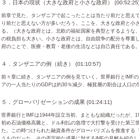
３．日本の現状（大きな政府と小さな政府） (00:52:25
前章で見た、タンザニアで起こったことは当たり前だと思え
り前だと思えない方が多いだろう。ここを、大きな政府と小
る。（大きな政府とは、北欧の福祉国家を典型とするような
の税負担も大きい。小さな政府とは、自由競争の配分を尊重
府のことで、医療・教育・老後の生活などは自己責任である
４．タンザニアの例（続き） (01:10:57)
前々章に続き、タンザニアの例を見ていく。世界銀行とIMFの
アの一人当たりのGDPは約30％減少、極貧層の割合は人口の
５．グローバリゼーションの成果 (01:24:11)
世界銀行とIMFは1944年設立当初、まともな組織だったが、1
初め石油価格高騰と、ドル利払の急増で大打撃を受けた第三世
た。この時つけられた融資条件がグローバリズムを推進する「
うものだった。その否定的な成果に対するIMFの見解を紹介