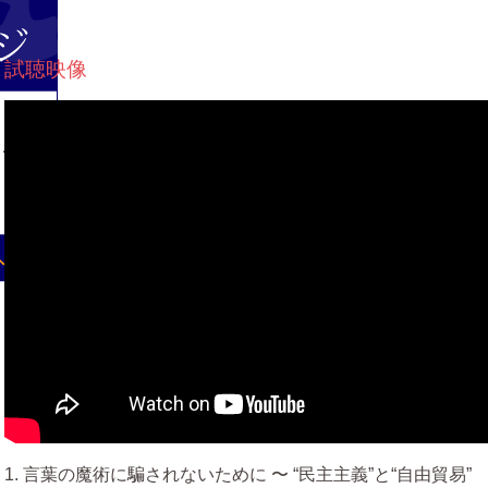
試聴映像
1. 言葉の魔術に騙されないために 〜 “民主主義”と“自由貿易”