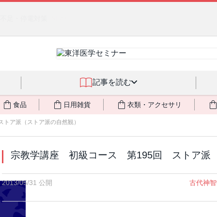
クアサーキュレーション」（旧称：馬ジェル）を発売しました🎉 ＆ 発
記事を読む
食品
日用雑貨
衣類・アクセサリ
 ストア派（ストア派の自然観）
宗教学講座 初級コース 第195回 ストア派
2013/05/31 公開
古代神智