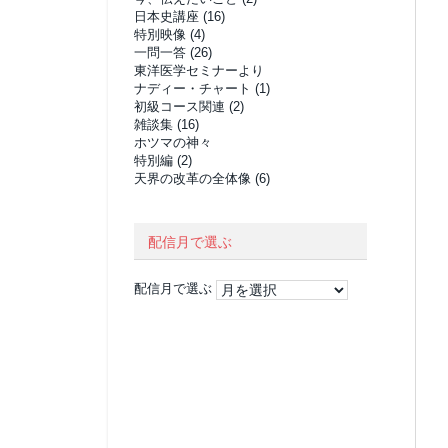
日本史講座
(16)
特別映像
(4)
一問一答
(26)
東洋医学セミナーより
ナディー・チャート
(1)
初級コース関連
(2)
雑談集
(16)
ホツマの神々
特別編
(2)
天界の改革の全体像
(6)
配信月で選ぶ
配信月で選ぶ