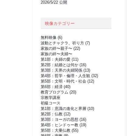
2026/5/22 公開
映像カテゴリー
無料映像
(6)
波動とチャクラ、祈り方
(7)
家族の絆〜親子〜
(22)
家族の絆〜夫婦〜
第1部：夫婦の愛
(11)
第2部：結婚とは何か
(16)
第3部：天界の夫婦関係
(13)
第4部：哲学・倫理・人生観
(32)
第5部：文明・時代・社会
(12)
第6部：経済
(40)
教育プログラム
(20)
宗教学講座
初級コース
第1部：意識の進化と界層
(10)
第2部：仏教
(12)
第3部：ヨーガの思想
(16)
第4部：ヒンドゥー教
(19)
第5部：大乗仏教
(55)
第6部：密教
(8)