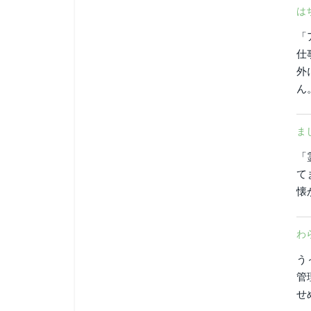
は
「
仕
外
ん
ま
「
て
懐
わ
う
管
せ