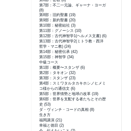
第7部：不二一元論、ギャーナ・ヨーガ
(8)
第8部：旧約聖書
(19)
第9部：新約聖書
(20)
第10部：秘密結社
(3)
第11部：グノーシス
(10)
第12部：古代神智学1(ヘルメス文書)
(6)
第13部：古代神智学2(ミトラ教・西洋
哲学・マニ教)
(24)
第14部：秘密伝承
(42)
第15部：神智学
(34)
中級コース
第1部：概要〜スタンザ
(6)
第2部：タキオン
(32)
第3部：スタンザ
(23)
第4部：スミワタルタカキホシノヒメミ
コ様からの通信文
(6)
第5部：世界情勢と地球の改革
(19)
第6部：世界を支配する者たちとその歴
史
(53)
ダ・ヴィンチ・コードの真相
(8)
生き方
福岡講演
(21)
幸福と徳目
(2)
今、伝えたいこと
(2)