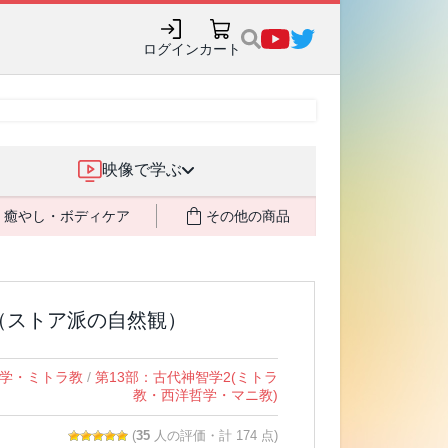
売記念で8月末までポイ
ログイン
カート
映像で学ぶ
癒やし・ボディケア
その他の商品
（ストア派の自然観）
学・ミトラ教
/
第13部：古代神智学2(ミトラ
教・西洋哲学・マニ教)
(
35
人の評価・計 174 点)