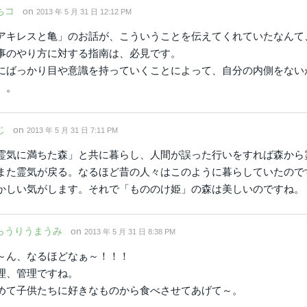
ちコ
on
2013 年 5 月 31 日 12:12 PM
アキレスと亀」のお話が、こういうことを伝えてくれていたなんて
事のやり方に対する指南は、必見です。
にばっかり目や意識を持っていくことによって、自分の内側をない
。。
じ
on
2013 年 5 月 31 日 7:11 PM
霊気に満ちた森」と共に暮らし、人間が誤った行いをすれば森から
また霊気が戻る。なるほど昔の人々はこのように暮らしていたので
かしい気がします。それで「もののけ姫」の森は美しいのですね。
らうりうまうみ
on
2013 年 5 月 31 日 8:38 PM
～ん、なるほどなぁ～！！！
理、管理ですね。
めて子供たちに好きなものから食べさせてあげて～。