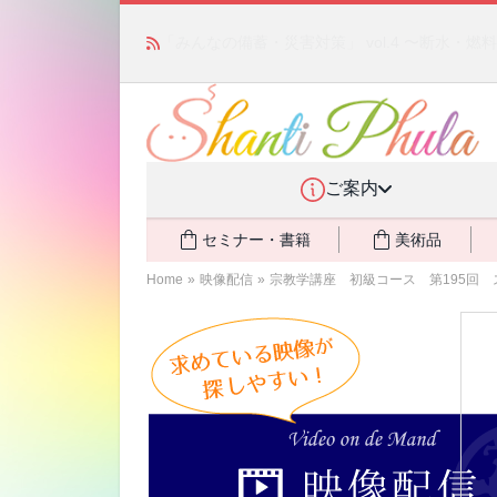
あの人気商品が復活！ アモアプリーズ社の「ア
ント還元中
NEW!
ご案内
セミナー・書籍
美術品
Home
»
映像配信
»
宗教学講座 初級コース 第195回