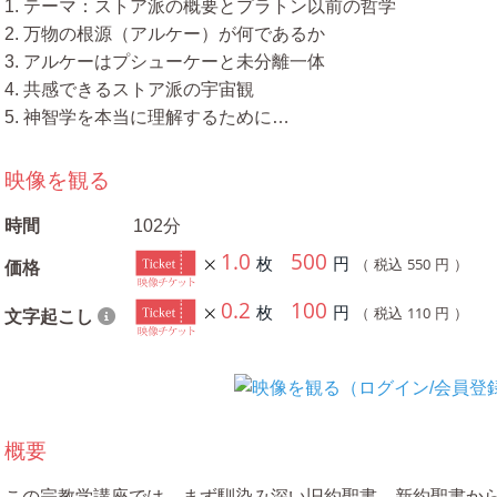
1. テーマ：ストア派の概要とプラトン以前の哲学
2. 万物の根源（アルケー）が何であるか
3. アルケーはプシューケーと未分離一体
4. 共感できるストア派の宇宙観
5. 神智学を本当に理解するために…
映像を観る
時間
102分
1.0
500
枚
円
550
（ 税込
円 ）
価格
0.2
100
枚
円
110
（ 税込
円 ）
文字起こし
概要
この宗教学講座では、まず馴染み深い旧約聖書、新約聖書か