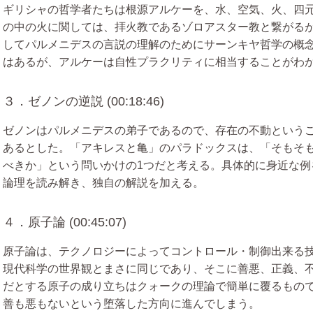
ギリシャの哲学者たちは根源アルケーを、水、空気、火、四
の中の火に関しては、拝火教であるゾロアスター教と繋がる
してパルメニデスの言説の理解のためにサーンキヤ哲学の概
はあるが、アルケーは自性プラクリティに相当することがわ
３．ゼノンの逆説 (00:18:46)
ゼノンはパルメニデスの弟子であるので、存在の不動という
あるとした。「アキレスと亀」のパラドックスは、「そもそ
べきか」という問いかけの1つだと考える。具体的に身近な例
論理を読み解き、独自の解説を加える。
４．原子論 (00:45:07)
原子論は、テクノロジーによってコントロール・制御出来る
現代科学の世界観とまさに同じであり、そこに善悪、正義、
だとする原子の成り立ちはクォークの理論で簡単に覆るもの
善も悪もないという堕落した方向に進んでしまう。