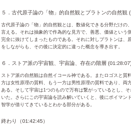
５．古代原子論の「物」的自然観とプラトンの自然観 (01:
古代原子論の「物」的自然観とは、数値化できる分野だけの
言える。それは抽象的で作為的な見方で、善悪、価値という
完全に抜けてしまったものである。それに対しプラトンは、
をしながらも、その後に決定的に違った概念を導き出す。
６．ストア派の宇宙観、宇宙論、存在の階層 (01:28:07
ストア派の自然観は自然イコール神である。またロゴスと質
方は女性原理の質料、もう一方は男性原理の質料であり、両
ある。そして宇宙は1つのもので万有は繋がっているとし、そ
いた。さらにこの宇宙論を読み解いていくと、後にポイマン
智学が借りてきているとわかる部分がある。
終わり（01:42:45）