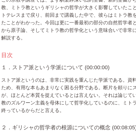
教、ミトラ教というギリシャの哲学が大きく影響していたこ
トテレスまで戻り、前回まで講義した中で、彼らはミトラ教
たことがわかった。今回は更に一番最初の部分の自然哲学者
から原子論、そしてミトラ教の哲学化という意味合いで非常
解説する。
目次
１．ストア派という学派について (00:00:00)
ストア派というのは、非常に実践を重んじた学派である。資
ため、有用な本もあまりなく困る分野である。断片を頼りに
が、ほとんど本質を捉えているとは言えない。それは論じて
教のズルワーン主義を母体にして哲学化しているのに、ミト
終っているからだと言える。
２．ギリシャの哲学者の根源についての概念 (00:08:05