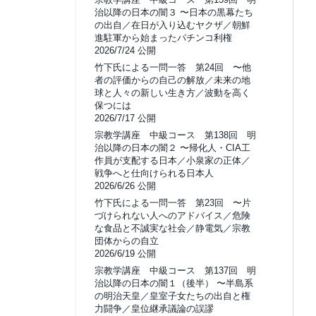
治以降の日本の闇３ 〜日本の黒幕たち
の出自／在日が入り込むヤクザ／朝鮮
進駐軍から始まったパチンコ利権
2026/7/24 公開
竹下氏による一問一答 第24回 〜他
者の評価からの自己の解放／未来の地
球と人々の新しい生き方／波動を高く
保つには
2026/7/17 公開
宗教学講座 中級コース 第138回 明
治以降の日本の闇２ 〜帰化人・CIA工
作員が支配する日本／小泉家の正体／
戦争へと仕向けられる日本人
2026/6/26 公開
竹下氏による一問一答 第23回 〜片
づけられない人へのアドバイス／危険
な食品と不誠実な社会／静電気／宗教
団体からの自立
2026/6/19 公開
宗教学講座 中級コース 第137回 明
治以降の日本の闇１（後半） 〜半島系
の明治天皇／皇室子女たちの出自と権
力闘争／皇位継承議論の誤謬