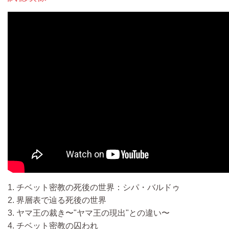
1. チベット密教の死後の世界：シパ・バルドゥ
2. 界層表で辿る死後の世界
3. ヤマ王の裁き〜"ヤマ王の現出"との違い〜
4. チベット密教の囚われ