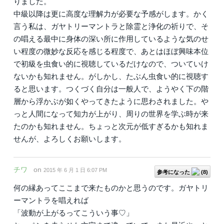
りました。
中級以降は更に高度な理解力が必要な予感がします。かく
言う私は、ガヤトリーマントラと除霊と浄化の祈りで、そ
の唱える最中に身体の深い所に作用しているような気のせ
い程度の微妙な反応を感じる程度で、あとはほぼ興味本位
で初級を虫食い的に視聴しているだけなので、ついていけ
ないかも知れません。がしかし、たぶん虫食い的に視聴す
ると思います。つくづく自分は一般人で、ようやく下の階
層から浮かぶが如くやってきたように思わされました。や
っと人間になって知力が上がり、周りの世界を学ぶ時が来
たのかも知れません。ちょっと次元が低すぎるかも知れま
せんが、よろしくお願いします。
チワ
on
2015 年 6 月 1 日 6:07 PM
参考になった
(
8
)
何の縁あってここまで来たものかと思うのです。ガヤトリ
ーマントラを唱えれば
「波動が上がるってこういう事♡」