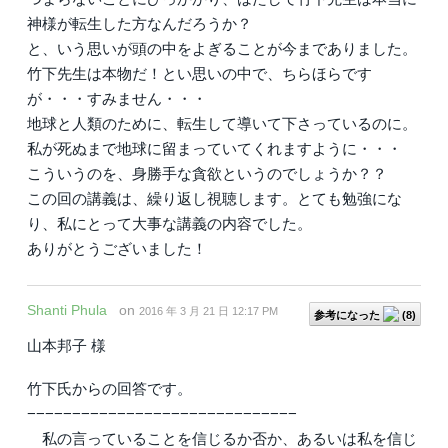
神様が転生した方なんだろうか？
と、いう思いが頭の中をよぎることが今までありました。
竹下先生は本物だ！とい思いの中で、ちらほらです
が・・・すみません・・・
地球と人類のために、転生して導いて下さっているのに。
私が死ぬまで地球に留まっていてくれますように・・・
こういうのを、身勝手な貪欲というのでしょうか？？
この回の講義は、繰り返し視聴します。とても勉強にな
り、私にとって大事な講義の内容でした。
ありがとうございました！
Shanti Phula
on
2016 年 3 月 21 日 12:17 PM
参考になった
(
8
)
山本邦子 様
竹下氏からの回答です。
−−−−−−−−−−−−−−−−−−−−−−−−−−−−−−
私の言っていることを信じるか否か、あるいは私を信じ