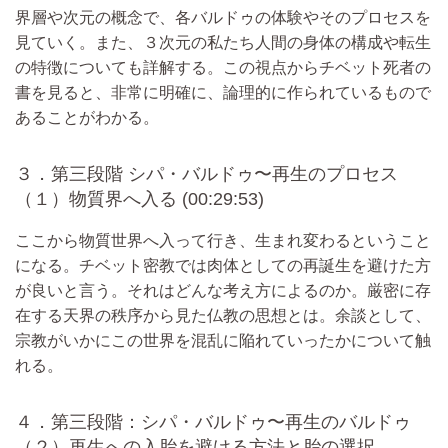
界層や次元の概念で、各バルドゥの体験やそのプロセスを
見ていく。また、３次元の私たち人間の身体の構成や転生
の特徴についても詳解する。この視点からチベット死者の
書を見ると、非常に明確に、論理的に作られているもので
あることがわかる。
３．第三段階 シパ・バルドゥ〜再生のプロセス
（１）物質界へ入る (00:29:53)
ここから物質世界へ入って行き、生まれ変わるということ
になる。チベット密教では肉体としての再誕生を避けた方
が良いと言う。それはどんな考え方によるのか。厳密に存
在する天界の秩序から見た仏教の思想とは。余談として、
宗教がいかにこの世界を混乱に陥れていったかについて触
れる。
４．第三段階：シパ・バルドゥ〜再生のバルドゥ
（２）再生への入胎を避ける方法と胎の選択