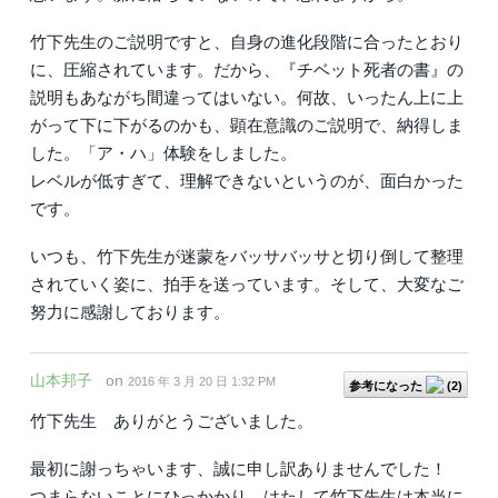
竹下先生のご説明ですと、自身の進化段階に合ったとおり
に、圧縮されています。だから、『チベット死者の書』の
説明もあながち間違ってはいない。何故、いったん上に上
がって下に下がるのかも、顕在意識のご説明で、納得しま
した。「ア・ハ」体験をしました。
レベルが低すぎて、理解できないというのが、面白かった
です。
いつも、竹下先生が迷蒙をバッサバッサと切り倒して整理
されていく姿に、拍手を送っています。そして、大変なご
努力に感謝しております。
山本邦子
on
2016 年 3 月 20 日 1:32 PM
参考になった
(
2
)
竹下先生 ありがとうございました。
最初に謝っちゃいます、誠に申し訳ありませんでした！
つまらないことにひっかかり、はたして竹下先生は本当に