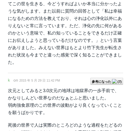
てこの世を生きる、今どうすればよいか本当に分かったよ
うな気がします。また以前に質問の回答として「私は幸福
になるための方法を教えており、それは心の浄化以外にあ
りえないと常に言っています。ただ、浄化の先に何がある
のかという意味で、私の知っていることをできるだけ正確
にお伝えしようと思っているだけなのです。」という言葉
がありました。みえない世界はもとより竹下先生が転生さ
れた状況も今までと違った感覚で深く知ることができまし
た。
k
on
2015 年 5 月 29 日 11:42 PM
参考になった
(
7
)
次元としてみると3.0次元の地球は地獄界の一歩手前で、
かなりしんどい世界なのだなぁとふと思いました。
弱肉強食原理のこの世界の波動がより良くなっていくこと
を願うばかりです。
死後の世界で人は実際のところどのような過程をたどるの