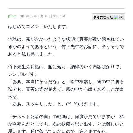
pine
on
2016 年 1 月 10 日 9:10 PM
参考になった
(
2
)
はじめてコメントいたします。
地球は、霧がかかったような状態で真実が覆い隠されてい
るかのようであるという、竹下先生のお話に、全くそうで
あると私も感じました。
竹下先生のお話は、腑に落ち、納得のいく内容ばかりで、
シンプルです。
「ああ、本当にそうだな」と、暗中模索し、霧の中に居る
私でも、真実の光が見えて、霧の中から出て来ることが出
来る。
「ああ、スッキリした」と、(*^_^*)思えます。
『チベット死者の書』の動画は、何度か見ていますが、私
が今死んだとしても、あの状態を思い出すことは難しいと
思います。腑に落ちていないので、忘れますから。