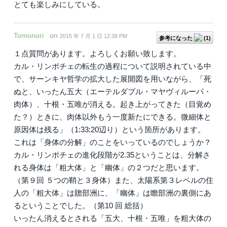
とても楽しみにしている。
Tomonori
on
2015 年 7 月 1 日 12:38 PM
参考になった
(
1
)
１点質問があります。よろしくお願い致します。
カル・リンポチェの転生の過程について説明されている中
で、サーンキヤ哲学の拡大した展開図を用いながら、「死
ぬと、いったん五大（エーテルダブル・マヤヴィルーパ・
肉体）、十根・五唯が消える。起き上がってきた（目覚め
た？）ときに、肉体以外もう一度新たにできる。微細体と
原因体は残る」（1:33:20辺り）という箇所があります。
これは「身体の分解」のことをいっているのでしょうか？
カル・リンポチェの進化段階が2.35ということは、分解さ
れる身体は「粗大体」と「幽体」の２つだと思います。
（第９回 ５つの鞘と３身体）また、太陽系第３レベルの住
人の「粗大体」は贍部洲に、「幽体」は瞻部洲の裏側にあ
るということでした。（第10 回 総括）
いったん消えるとされる「五大、十根・五唯」を粗大体の