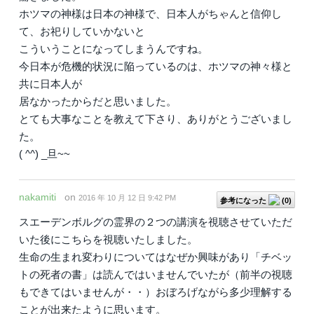
ホツマの神様は日本の神様で、日本人がちゃんと信仰し
て、お祀りしていかないと
こういうことになってしまうんですね。
今日本が危機的状況に陥っているのは、ホツマの神々様と
共に日本人が
居なかったからだと思いました。
とても大事なことを教えて下さり、ありがとうございまし
た。
( ^^) _旦~~
nakamiti
on
2016 年 10 月 12 日 9:42 PM
参考になった
(
0
)
スエーデンボルグの霊界の２つの講演を視聴させていただ
いた後にこちらを視聴いたしました。
生命の生まれ変わりについてはなぜか興味があり「チベッ
トの死者の書」は読んではいませんでいたが（前半の視聴
もできてはいませんが・・）おぼろげながら多少理解する
ことが出来たように思います。