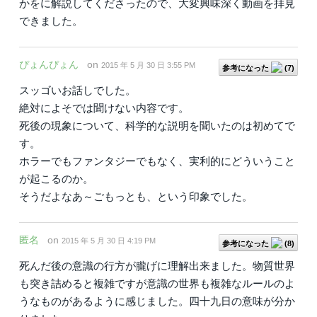
かをに解説してくださったので、大変興味深く動画を拝見
できました。
ぴょんぴょん
on
2015 年 5 月 30 日 3:55 PM
参考になった
(
7
)
スッゴいお話しでした。
絶対によそでは聞けない内容です。
死後の現象について、科学的な説明を聞いたのは初めてで
す。
ホラーでもファンタジーでもなく、実利的にどういうこと
が起こるのか。
そうだよなあ～ごもっとも、という印象でした。
匿名
on
2015 年 5 月 30 日 4:19 PM
参考になった
(
8
)
死んだ後の意識の行方が朧げに理解出来ました。物質世界
も突き詰めると複雑ですが意識の世界も複雑なルールのよ
うなものがあるように感じました。四十九日の意味が分か