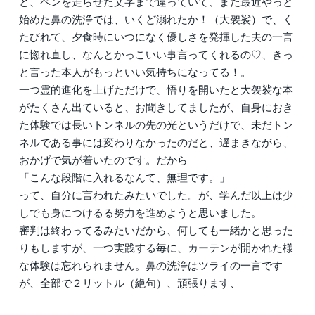
と、ペンを走らせた文字まで違っていて、また最近やっと
始めた鼻の洗浄では、いくど溺れたか！（大袈裟）で、く
たびれて、夕食時にいつになく優しさを発揮した夫の一言
に惚れ直し、なんとかっこいい事言ってくれるの♡、きっ
と言った本人がもっといい気持ちになってる！。
一つ霊的進化を上げただけで、悟りを開いたと大袈裟な本
がたくさん出ていると、お聞きしてましたが、自身におき
た体験では長いトンネルの先の光というだけで、未だトン
ネルである事には変わりなかったのだと、遅まきながら、
おかげで気が着いたのです。だから
「こんな段階に入れるなんて、無理です。」
って、自分に言われたみたいでした。が、学んだ以上は少
しでも身につけるる努力を進めようと思いました。
審判は終わってるみたいだから、何しても一緒かと思った
りもしますが、一つ実践する毎に、カーテンが開かれた様
な体験は忘れられません。鼻の洗浄はツライの一言です
が、全部で２リットル（絶句）、頑張ります、