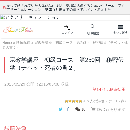
かつて愛されていた人気商品が復活！夏場に活躍するジェルクリーム「アク
アサーキュレーション」💖🏖️ 8月末までの購入でポイント還元も✨
もっと探す
ログイン
映像検索
Home
»
映像配信
»
宗教学講座 初級コース 第250回 秘密伝承（チベット死
者の書２）
宗教学講座 初級コース 第250回 秘密伝
承（チベット死者の書２）
2015/05/29 公開
（2015/05/08 収録）
第14部：秘密伝承
(
63
人の評価・計 315 点)
Twitter
Facebook
18
DVDもあります
試聴映像