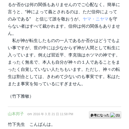
るか否かは何の関係もありませんのでご心配なく。簡単に
言うと、“神によって義とされるのは、ただ信仰によって
のみである” と信じて誰を敬おうが、
ヤマ・ニヤマ
を守
らない者はすべて裁かれます。信仰は何の関係もありませ
ん。
私が神が転生したものの一人であるか否かはどうでもよ
い事ですが、世の中には少なからず神が人間として転生に
入っています。例えば習近平、李克強はホツマの神です。
まったく無名で、本人も自分が神々の１人であることをま
ったく自覚していない人たちもいます。ただし、神々の転
生は割合としては、きわめて少ないのも事実です。私はた
またま事実を知っているにすぎません。
（竹下雅敏）
山本邦子
on
2016 年 3 月 21 日 11:58 PM
参考になった
(
1
)
竹下先生 こんばんは。