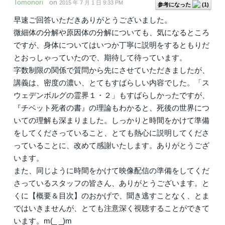
Tomonori
on
2015 年 7 月 1 日 9:33 PM
参考になった
(
1
)
早速ご回答いただきありがとうございました。
微細体の分解や原因体の分解についても、気になるところ
ですが、身体についてはいつか丁寧に説明をするともりだ
とおっしゃっていたので、期待して待っています。
字数制限の関係で質問から先にさせていただきましたが、
講義は、密度の濃い、とてもすばらしい内容でした。「ス
ウェデンボルグの霊界１・２」もすばらしかったですが、
『チベット死者の書』の理論もわかると、死後の世界につ
いての理解も深まりました。しっかりと時間をかけて準備
をしてくださっていること、とても熱心に説明してくださ
っていることに、改めて感謝いたします。ありがとうござ
います。
また、同じように時間をかけて映像配信の準備をしてくだ
さっているスタッフの皆さん、ありがとうございます。と
くに【概要＆目次】のおかげで、聞き逃すことなく、とま
ではいきませんが、とても注意深く視聴することができて
います。m(_ _)m