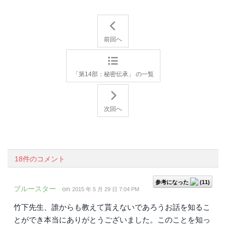
前回へ
「第14部：秘密伝承」 の一覧
次回へ
18件のコメント
参考になった
(
11
)
ブルースター
on
2015 年 5 月 29 日 7:04 PM
竹下先生、誰からも教えて貰えないであろうお話を知るこ
とができ本当にありがとうございました。このことを知っ