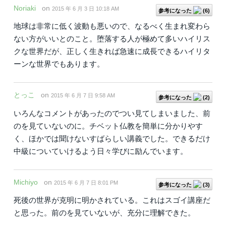
Noriaki
on
2015 年 6 月 3 日 10:18 AM
参考になった
(
6
)
地球は非常に低く波動も悪いので、なるべく生まれ変わら
ない方がいいとのこと。堕落する人が極めて多いハイリス
クな世界だが、正しく生きれば急速に成長できるハイリタ
ーンな世界でもあります。
とっこ
on
2015 年 6 月 7 日 9:58 AM
参考になった
(
2
)
いろんなコメントがあったのでつい見てしまいました、前
のを見ていないのに。チベット仏教を簡単に分かりやす
く、ほかでは聞けないすばらしい講義でした。できるだけ
中級についていけるよう日々学びに励んでいます。
Michiyo
on
2015 年 6 月 7 日 8:01 PM
参考になった
(
3
)
死後の世界が克明に明かされている。これはスゴイ講座だ
と思った。前のを見ていないが、充分に理解できた。