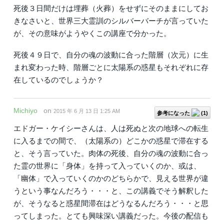
死後３日間だけは埋葬（火葬）をせずにそのままにしてお
きなさいと、世界三大霊訓のシルバーバーチが言っていた
が、その意味がようやくこの講座で分かった。
死後４９日で、自分の魂の波動に合った階層（次元）に生
まれ変わった時、階層ごとに太陽系の惑星もそれぞれに存
在しているのでしょうか？
Michiyo
on
2015 年 6 月 13 日 1:25 AM
参考になった
(
1
)
エドガー・ケイシーさんは、人は死ぬと次の地球への転生
に入るまでの間で、（太陽系の）どこかの惑星で滞在する
と、そう言っていた。肉体の死後、自分の魂の波動に合っ
た霊の世界に「身体」を持って入っていくのか、或は、
「幽体」で入っていくのかのどちらかで、見える世界が違
うという事なんだろう・・・と、この講義でそう解釈した
が、そうなると惑星間滞在はどうなるんだろう・・・と思
ってしまった。とても興味深い講義だった。今後の配信も