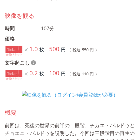
映像を観る
時間
107分
価格
1.0
500
枚
円
550
（ 税込
円 ）
文字起こし
0.2
100
枚
円
110
（ 税込
円 ）
概要
前回は、死後の世界の前半の二段階、チカエ・バルドゥと
チョエニ・バルドゥを説明した。今回は三段階目の再生の