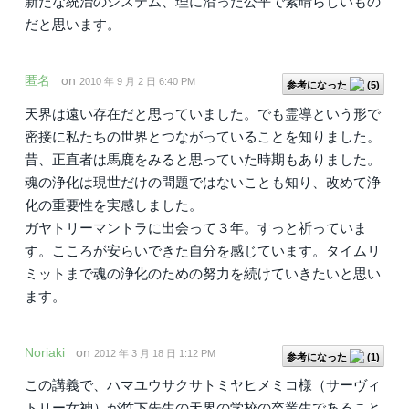
新たな統治のシステム、理に沿った公平で素晴らしいもの
だと思います。
匿名
on
2010 年 9 月 2 日 6:40 PM
参考になった
(
5
)
天界は遠い存在だと思っていました。でも霊導という形で
密接に私たちの世界とつながっていることを知りました。
昔、正直者は馬鹿をみると思っていた時期もありました。
魂の浄化は現世だけの問題ではないことも知り、改めて浄
化の重要性を実感しました。
ガヤトリーマントラに出会って３年。すっと祈っていま
す。こころが安らいできた自分を感じています。タイムリ
ミットまで魂の浄化のための努力を続けていきたいと思い
ます。
Noriaki
on
2012 年 3 月 18 日 1:12 PM
参考になった
(
1
)
この講義で、ハマユウサクサトミヤヒメミコ様（サーヴィ
トリー女神）が竹下先生の天界の学校の卒業生であること