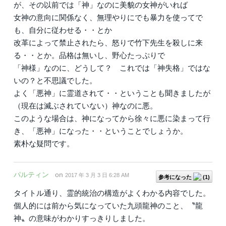
が、その以前では「神」なのに美貌の女神がいれば
女神の意向に関係なく、無理やりにでも暴力を使ってで
も、自分に従わせる・・とか
改革によって禁止されたら、怒りで竹下先生を殺しに来
る・・とか。品格は無いし、野心たっぷりで
「神様」なのに、どうして？ これでは「神失格」ではな
いの？と不思議でした。
よく「悪神」に霊道されて・・ということも聞きましたが
（現在は滅ぶされていない）神なのに悪。
このような場合は、神になってから徐々に悪に染まって行
き、「悪神」になった・・ということでしょうか。
素朴な疑問です。
パルティン
on
2017 年 3 月 3 日 6:28 AM
参考になった
(
1
)
タイトル通り、霊的統治の構造がよくわかる内容でした。
個人的には前から気になっていた九頭龍神のこと、〝龍
神〟の意味がわかりすっきりしました。