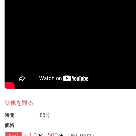
映像を観る
時間
85分
価格
1.0
500
枚
円
550
（ 税込
円 ）