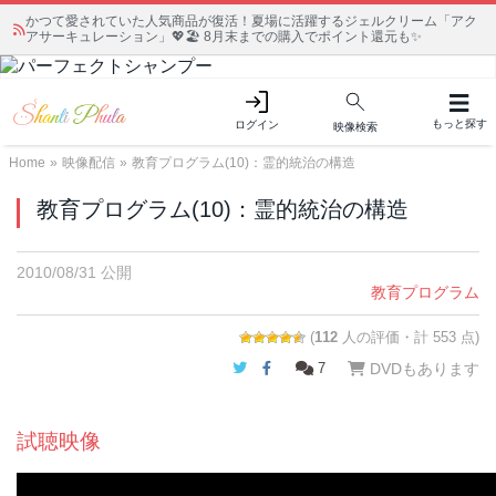
かつて愛されていた人気商品が復活！夏場に活躍するジェルクリーム「アク
アサーキュレーション」💖🏖️ 8月末までの購入でポイント還元も✨
もっと探す
ログイン
映像検索
Home
»
映像配信
»
教育プログラム(10)：霊的統治の構造
教育プログラム(10)：霊的統治の構造
2010/08/31 公開
教育プログラム
(
112
人の評価・計 553 点)
Twitter
Facebook
7
DVDもあります
試聴映像