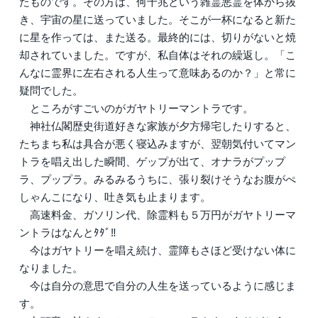
たものです。その方は、何千兆という雑霊悪霊を体から抜
き、宇宙の星に送っていました。そこが一杯になると新た
に星を作っては、また送る。最終的には、切りがないと焼
却されていました。ですが、私自体はそれの繰返し。「こ
んなに霊界に左右される人生って意味あるのか？」と常に
疑問でした。
ところがすごいのがガヤトリーマントラです。
神社仏閣歴史街道好きな家族が夕方帰宅したりすると、
たちまち私は具合が悪く寝込みますが、翌朝気付いてマン
トラを唱え出した瞬間、ゲップが出て、オナラがプップ
ラ、プップラ。みるみるうちに、張り裂けそうなお腹がぺ
しゃんこになり、吐き気も止まります。
高速料金、ガソリン代、除霊料も５万円がガヤトリーマ
ントラはなんとﾀﾀﾞ‼️
今はガヤトリーを唱え続け、霊障もさほど受けない体に
なりました。
今は自分の意思で自分の人生を送っているように感じま
す。