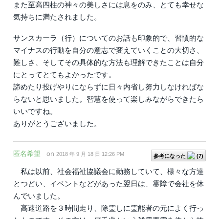
また至高四柱の神々の美しさには息をのみ、とても幸せな
気持ちに満たされました。
サンスカーラ（行）についてのお話も印象的で、習慣的な
マイナスの行動を自分の意志で変えていくことの大切さ、
難しさ、そしてその具体的な方法も理解できたことは自分
にとってとてもよかったです。
諦めたり投げやりにならずに日々内省し努力しなければな
らないと思いました。智慧を使って楽しみながらできたら
いいですね。
ありがとうございました。
匿名希望
on
2018 年 9 月 18 日 12:26 PM
参考になった
(
7
)
私は以前、社会福祉協議会に勤務していて、様々な方達
とつどい、イベントなどがあった翌日は、霊障で会社を休
んでいました。
高速道路を３時間走り、除霊しに霊能者の元によく行っ