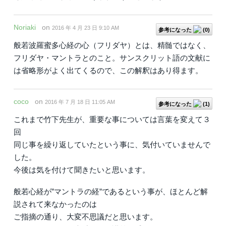
Noriaki
on
2016 年 4 月 23 日 9:10 AM
参考になった
(
0
)
般若波羅蜜多心経の心（フリダヤ）とは、精髄ではなく、
フリダヤ・マントラとのこと。サンスクリット語の文献に
は省略形がよく出てくるので、この解釈はあり得ます。
coco
on
2016 年 7 月 18 日 11:05 AM
参考になった
(
1
)
これまで竹下先生が、重要な事については言葉を変えて３
回
同じ事を繰り返していたという事に、気付いていませんで
した。
今後は気を付けて聞きたいと思います。
般若心経が”マントラの経”であるという事が、ほとんど解
説されて来なかったのは
ご指摘の通り、大変不思議だと思います。