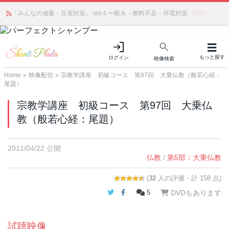
「みんなの備蓄・災害対策」 vol.4 〜断水・燃料不足・停電対策
NEW!
もっと探す
ログイン
映像検索
Home
»
映像配信
»
宗教学講座 初級コース 第97回 大乗仏教（般若心経：
尾題）
宗教学講座 初級コース 第97回 大乗仏
教（般若心経：尾題）
2011/04/22 公開
仏教
/
第5部：大乗仏教
(
32
人の評価・計 158 点)
Twitter
Facebook
5
DVDもあります
試聴映像