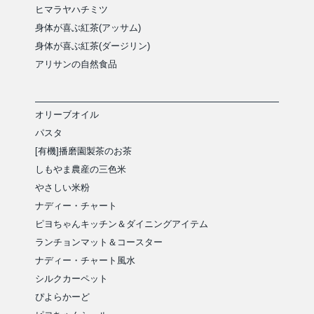
ヒマラヤハチミツ
身体が喜ぶ紅茶(アッサム)
身体が喜ぶ紅茶(ダージリン)
アリサンの自然食品
オリーブオイル
パスタ
[有機]播磨園製茶のお茶
しもやま農産の三色米
やさしい米粉
ナディー・チャート
ピヨちゃんキッチン＆ダイニングアイテム
ランチョンマット＆コースター
ナディー・チャート風水
シルクカーペット
ぴよらかーど