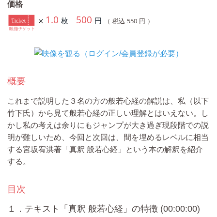
価格
1.0
500
枚
円
550
（ 税込
円 ）
概要
これまで説明した３名の方の般若心経の解説は、私（以下
竹下氏）から見て般若心経の正しい理解とはいえない。し
かし私の考えは余りにもジャンプが大き過ぎ現段階での説
明が難しいため、今回と次回は、間を埋めるレベルに相当
する宮坂宥洪著「真釈 般若心経」という本の解釈を紹介
する。
目次
１．テキスト「真釈 般若心経」の特徴 (00:00:00)