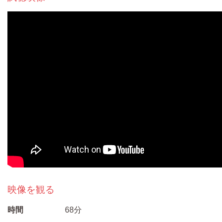
映像を観る
時間
68分