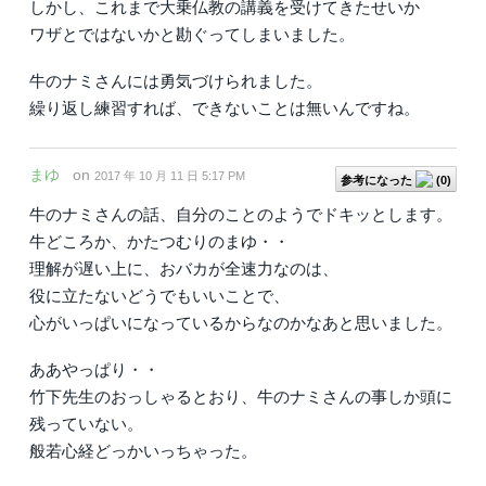
しかし、これまで大乗仏教の講義を受けてきたせいか
ワザとではないかと勘ぐってしまいました。
牛のナミさんには勇気づけられました。
繰り返し練習すれば、できないことは無いんですね。
まゆ
on
2017 年 10 月 11 日 5:17 PM
参考になった
(
0
)
牛のナミさんの話、自分のことのようでドキッとします。
牛どころか、かたつむりのまゆ・・
理解が遅い上に、おバカが全速力なのは、
役に立たないどうでもいいことで、
心がいっぱいになっているからなのかなあと思いました。
ああやっぱり・・
竹下先生のおっしゃるとおり、牛のナミさんの事しか頭に
残っていない。
般若心経どっかいっちゃった。