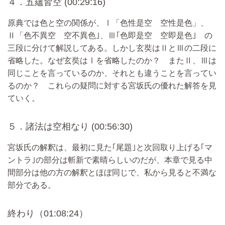
４．五蘊皆空 (00:29:16)
原典では色と空の関係が、Ⅰ「色性是空 空性是色」、
Ⅱ「色不異空 空不異色｣、Ⅲ｢色即是空 空即是色｣ の
三段に分けて解説してある。しかし玄奘はⅡとⅢの二段に
省略した。なぜ玄奘はⅠを省略したのか？ またⅡ、Ⅲは
同じことを言っているのか、それとも違うことを言ってい
るのか？ これらの疑問に対する宮坂氏の優れた解答を見
ていく。
５．諸法は空相なり (00:56:30)
宮坂氏の解釈は、最初に見た｢尾題｣と次回取り上げる｢マ
ントラ｣の部分は斬新で素晴らしいのだが、本章で見る中
間部分は他の方の解釈とほぼ同じで、私から見ると不満な
部分である。
終わり（01:08:24）